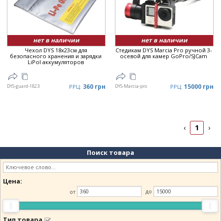
нет в наличии
нет в наличии
Чехол DYS 18x23см для
Стедикам DYS Marcia Pro ручной 3-
безопасного хранения и зарядки
осевой для камер GoPro/SJCam
LiPol аккумуляторов
360 грн
15000 грн
DYS-guard-1823
РРЦ:
DYS-Marcia-pro
РРЦ:
1
‹
›
Поиск товара
Цена:
от
до
Тип товара