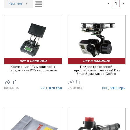
1
‹
›
Рейтинг
▼
Рейтинг
▲
Дата
▲
Дата
▼
Цена
▲
Цена
▼
нет в наличии
нет в наличии
Крепление FPV монитора к
Подвес трехосевой
передатчику DYS карбоновое
гиростабилизированный DYS
Smart3 для камер GoPro
870 грн
9100 грн
DYS-RCE-PTS
РРЦ:
DYS-Smart3
РРЦ: