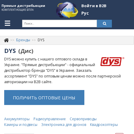
Войти в B2B
Прямые дистрибьюции
КОМПЛЕКТУЮЩИЕ БПЛА
Рус
Укр
Рус
Бренды
DYS
Контакты
+380507774092
DYS
(Дис)
Информация о компании
DYS можно купить с нашего оптового склада в
Украине. "Прямые дистрибьюции" - официальный
About Company
дистрибьютор бренда "DYS" в Украине. Заказать
ассортимент "DYS" по оптовым ценам можно после партнерской
Обзоры
авторизации на B2B сайте.
Категории
ПОЛУЧИТЬ ОПТОВЫЕ ЦЕНЫ
Бренды
Войти в B2B
Аккумуляторы
Радиоуправление
Сервоприводы
Камеры и подвесы
Электроника для дронов
Квадрокоптеры
Стать партнером