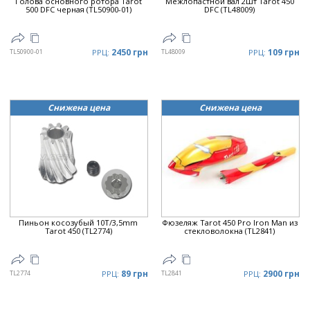
Голова основного ротора Tarot
Межлопастной вал 2шт Tarot 450
500 DFC черная (TL50900-01)
DFC (TL48009)
2450 грн
109 грн
TL50900-01
РРЦ:
TL48009
РРЦ:
Снижена цена
Снижена цена
Пиньон косозубый 10T/3,5mm
Фюзеляж Tarot 450 Pro Iron Man из
Tarot 450 (TL2774)
стекловолокна (TL2841)
89 грн
2900 грн
TL2774
РРЦ:
TL2841
РРЦ: