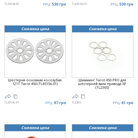
530 грн
530 грн
TL45034-06
РРЦ:
TL45034-05
РРЦ:
Снижена цена
Снижена цена
Шестерня основная косозубая
Шимминг Tarot 450 PRO для
121T Tarot 450 (TL45156-01)
шестерней вала привода ХР
(TL2365)
97 грн
61 грн
TL45156-01
РРЦ:
TL2365
РРЦ:
Снижена цена
Снижена цена