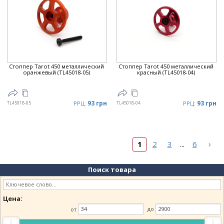
Стоппер Tarot 450 металлический
Стоппер Tarot 450 металлический
оранжевый (TL45018-05)
красный (TL45018-04)
93 грн
93 грн
TL45018-05
РРЦ:
TL45018-04
РРЦ:
›
1
2
3
6
...
Поиск товара
Цена:
от
до