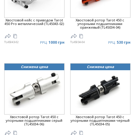
Хвостовой кейс с приводом Tarot
Хвостовой ротор Tarot 450 с
450 Pro металлический (TL45043-02)
упорными подшипниками
оранжевый (TL45034-04)
1000 грн
530 грн
TL45043-02
РРЦ:
TL45034-04
РРЦ:
Снижена цена
Снижена цена
Хвостовой ротор Tarot 450 с
Хвостовой ротор Tarot 450 с
упорными подшипниками серый
упорными подшипниками черный
(TL45034-06)
(TL45034-05)