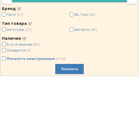
Бренд
Tarot
WL Toys
[21]
[66]
Тип товара
аксессуар
запчасть
[21]
[66]
Наличие
Есть в наличии
[84]
Ожидается
[0]
Показать неактуальные
[+114]
Показать