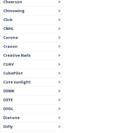
Cheerson
Chinowing
Click
CNHL
Corona
Crazon
Creative Nails
CUAV
CubePilot
Cute sunlight
DEMK
DEYE
DFDL
Diatone
DiFly