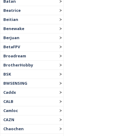
Batan
Beatrice
Beitian
Benewake
Berjuan
BetaFPV
Broadream
BrotherHobby
BSK
BWSENSING
Caddx
CALB
Camloc
CAZN
Chaochen