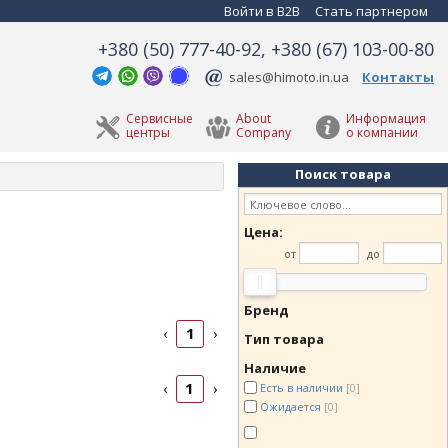
Войти в B2B
Стать партнером
+380 (50) 777-40-92, +380 (67) 103-00-80
sales@himoto.in.ua
Контакты
Сервисные
About
Информация
центры
Company
о компании
Поиск товара
Цена:
от
до
Бренд
1
‹
›
Тип товара
Наличие
1
‹
›
Есть в наличии
[0]
Ожидается
[0]