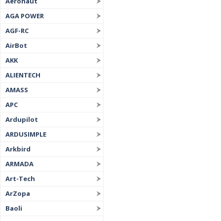
Aeronaut
AGA POWER
AGF-RC
AirBot
AKK
ALIENTECH
AMASS
APC
Ardupilot
ARDUSIMPLE
Arkbird
ARMADA
Art-Tech
ArZopa
Baoli