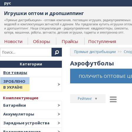
рус
Игрушки оптом и дропшиппинг
«Прямые дистрибьюции» - оптовая компания, поставщик игрушек, радиоуправляемых
моделей и комплектующих запчастей к дронам. Мы предлагаем купить игрушки опто
и дропшиппинг. Наша специализация - радиоуправление: квадрокоптеры, самолеты,
катера, машинки, роботы, запчасти, детские игрушки, гаджеты и электроника опт.
Новости
Обзоры
Прайсы
Поступления
Прямые дистрибьюции
Спор
Аэрофутболы
Категории
Все товары
ПОЛУЧИТЬ ОПТОВЫЕ Ц
ЗРОБЛЕНО
В УКРАЇНІ
Комплектующие
Рейтинг
▼
Батарейки
Рейтинг
▲
Аккумуляторы
Дата
▲
Зарядные устройства
Дата
▼
Радиоуправление