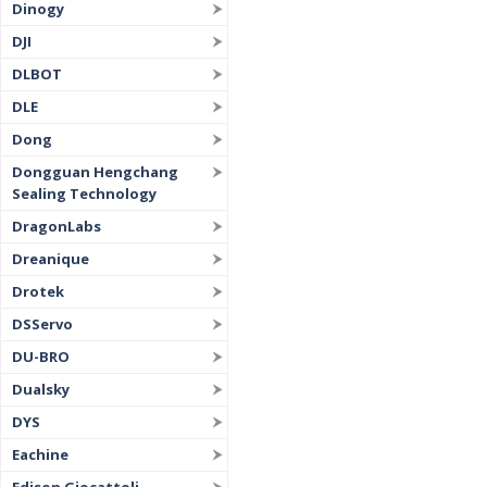
Dinogy
DJI
DLBOT
DLE
Dong
Dongguan Hengchang
Sealing Technology
DragonLabs
Dreanique
Drotek
DSServo
DU-BRO
Dualsky
DYS
Eachine