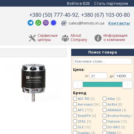
Войти в B2B
Стать партнером
+380 (50) 777-40-92, +380 (67) 103-00-80
sales@himoto.in.ua
Контакты
Сервисные
About
Информация
центры
Company
о компании
Поиск товара
Цена:
от
до
Бренд
603 700
6Star
[2]
[3]
Aeronaut
AirBot
[36]
[8]
APC
ARMADA
[170]
[4]
BetaFPV
BrotherHobby
[4]
[
DFDL
Diatone
[3]
[13]
DLE
DU-BRO
[10]
[5]
Dualsky
EMAX
[4]
[2]