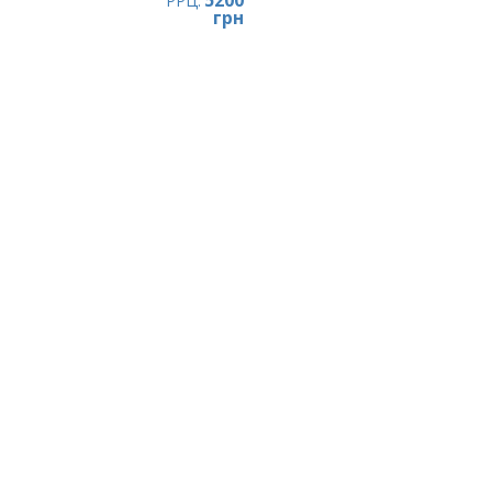
5200
РРЦ:
грн