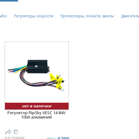
мбо
Регуляторы скорости
Пропеллеры, лопасти, винты
Двигател
нет в наличии
Регулятор FlipSky VESC 14-84V
100A алюминий
FLIP-75100VESC