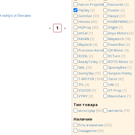
Falcon Propellers
Favourite
[7]
[2]
FlipSky
Foxeer
[2]
[2]
и нитро и бензин
GemFan
Haoye
[33]
[31]
Himoto
HOBBYWING
[60]
[16
1
HQProp
iFlight
‹
›
[30]
[7]
JetCat
Jinyu Motors
[1]
[5]
KAVAN
Mayatech
[2]
[18]
Maytech
PowerBox
[4]
[2]
Precision Aerobatics
QX Motor
[15]
[4]
RCEXL
RCTurn
[2]
[7]
ReadyToSky
ROTO Motor
[7]
[4]
SAIL
SpeedyBee
[33]
[1]
SunnySky
Surpass Hobby
[19]
[
T-MOTOR
Tarot
[194]
[42]
TFL
UNI
[4]
[2]
VGOOD
VT-Prop
[5]
[1]
VYRIY
Waveshare
[3]
[1]
Тип товара
аксессуар
запчасть
[924]
[70]
Наличие
Есть в наличии
[255]
Ожидается
[20]