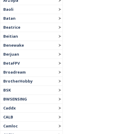
ArZopa
Baoli
Batan
Beatrice
Beitian
Benewake
Berjuan
BetaFPV
Broadream
BrotherHobby
BSK
BWSENSING
Caddx
CALB
Camloc