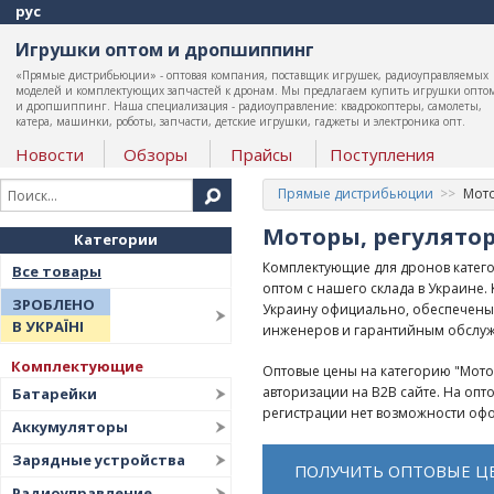
рус
Игрушки оптом и дропшиппинг
«Прямые дистрибьюции» - оптовая компания, поставщик игрушек, радиоуправляемых
моделей и комплектующих запчастей к дронам. Мы предлагаем купить игрушки опто
и дропшиппинг. Наша специализация - радиоуправление: квадрокоптеры, самолеты,
катера, машинки, роботы, запчасти, детские игрушки, гаджеты и электроника опт.
Новости
Обзоры
Прайсы
Поступления
Прямые дистрибьюции
Мото
Моторы, регулято
Категории
Комплектующие для дронов катего
Все товары
оптом с нашего склада в Украине
ЗРОБЛЕНО
Украину официально, обеспечены
В УКРАЇНІ
инженеров и гарантийным обслу
Комплектующие
Оптовые цены на категорию "Мото
авторизации на B2B сайте. На оп
Батарейки
регистрации нет возможности офо
Аккумуляторы
Зарядные устройства
ПОЛУЧИТЬ ОПТОВЫЕ Ц
Радиоуправление