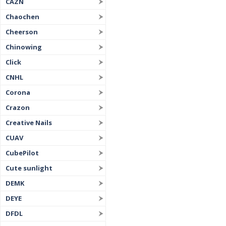
CAZN
Chaochen
Cheerson
Chinowing
Click
CNHL
Corona
Crazon
Creative Nails
CUAV
CubePilot
Cute sunlight
DEMK
DEYE
DFDL