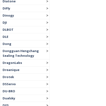
Diatone
DiFly
Dinogy
DJI
DLBOT
DLE
Dong
Dongguan Hengchang
Sealing Technology
DragonLabs
Dreanique
Drotek
DSServo
DU-BRO
Dualsky
DYS