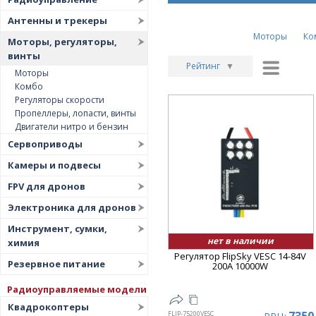
Антенны и трекеры
Моторы
Ко
Моторы, регуляторы,
винты
Рейтинг
▼
Моторы
Комбо
Рейтинг
▲
Регуляторы скорости
Дата
▲
Пропеллеры, лопасти, винты
Двигатели нитро и бензин
Дата
▼
Сервоприводы
Цена
▲
Камеры и подвесы
Цена
▼
FPV для дронов
Электроника для дронов
Инструмент, сумки,
нет в наличии
химия
Регулятор FlipSky VESC 14-84V
Резервное питание
200A 10000W
Радиоуправляемые модели
Квадрокоптеры
FLIP-75200VESC