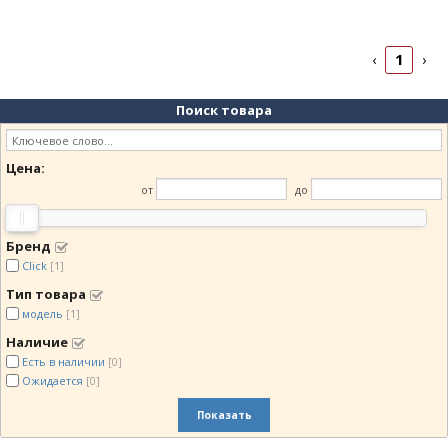
1
‹
›
Поиск товара
Цена:
от
до
Бренд
Click
[1]
Тип товара
модель
[1]
Наличие
Есть в наличии
[0]
Ожидается
[0]
Показать