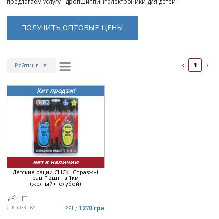
предлагаем услугу - дропшиппинг электроники для детей.
ПОЛУЧИТЬ ОПТОВЫЕ ЦЕНЫ
1
‹
›
Рейтинг
▼
Рейтинг
▲
Хит продаж!
Дата
▲
Дата
▼
Цена
▲
Цена
▼
нет в наличии
Детские рации CLICK "Справжні
рації" 2шт на 1км
(желтый+голубой)
1270 грн
CLK-Y033T-BY
РРЦ: