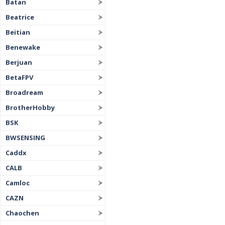
Batan
Beatrice
Beitian
Benewake
Berjuan
BetaFPV
Broadream
BrotherHobby
BSK
BWSENSING
Caddx
CALB
Camloc
CAZN
Chaochen