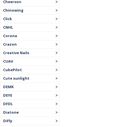
Cheerson
Chinowing
Click
CNHL
Corona
Crazon
Creative Nails
CUAV
CubePilot
Cute sunlight
DEMK
DEYE
DFDL
Diatone
DiFly