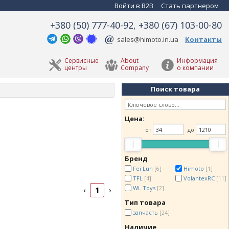
Войти в B2B
Стать партнером
+380 (50) 777-40-92, +380 (67) 103-00-80
sales@himoto.in.ua
Контакты
Сервисные
About
Информация
центры
Company
о компании
Поиск товара
Цена:
от
до
Бренд
Fei Lun
Himoto
[6]
[1]
TFL
VolantexRC
[4]
[11]
WL Toys
1
[2]
‹
›
Тип товара
запчасть
[24]
Наличие