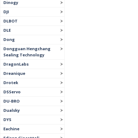
Dinogy
DJI
DLBOT
DLE
Dong
Dongguan Hengchang
Sealing Technology
DragonLabs
Dreanique
Drotek
DSServo
DU-BRO
Dualsky
DYS
Eachine