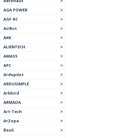
Aeronaut
AGA POWER
AGF-RC
AirBot
AKK
ALIENTECH
AMASS
APC
Ardupilot
ARDUSIMPLE
Arkbird
ARMADA
Art-Tech
ArZopa
Baoli