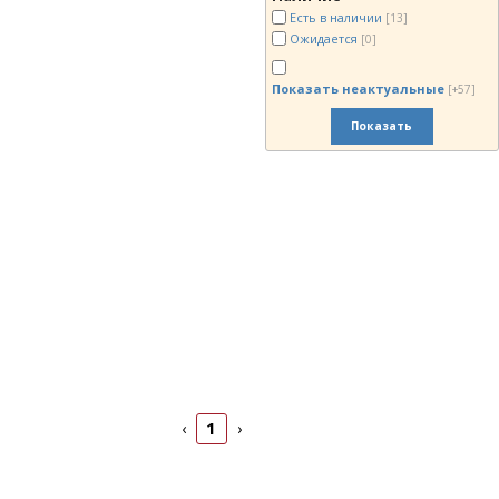
Есть в наличии
[13]
Ожидается
[0]
Показать неактуальные
[+57]
Показать
1
‹
›