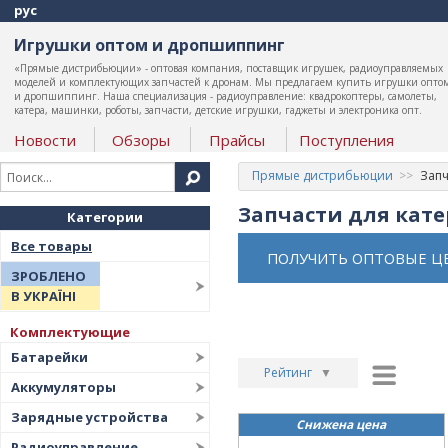
рус
Игрушки оптом и дропшиппинг
«Прямые дистрибьюции» - оптовая компания, поставщик игрушек, радиоуправляемых
моделей и комплектующих запчастей к дронам. Мы предлагаем купить игрушки опто
и дропшиппинг. Наша специализация - радиоуправление: квадрокоптеры, самолеты,
катера, машинки, роботы, запчасти, детские игрушки, гаджеты и электроника опт.
Новости
Обзоры
Прайсы
Поступления
Прямые дистрибьюции
Запч
Запчасти для кат
Категории
Все товары
ПОЛУЧИТЬ ОПТОВЫЕ Ц
ЗРОБЛЕНО
В УКРАЇНІ
Комплектующие
Батарейки
Рейтинг
▼
Аккумуляторы
Рейтинг
▲
Зарядные устройства
Снижена цена
Дата
▲
Радиоуправление