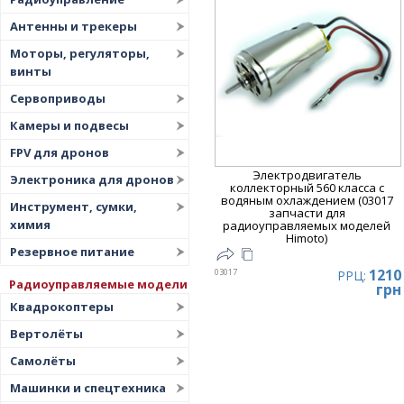
Дата
▼
Антенны и трекеры
Цена
▲
Моторы, регуляторы,
Цена
▼
винты
Сервоприводы
Камеры и подвесы
FPV для дронов
Электродвигатель
Электроника для дронов
коллекторный 560 класса с
водяным охлаждением (03017
Инструмент, сумки,
запчасти для
химия
радиоуправляемых моделей
Himoto)
Резервное питание
1210
03017
РРЦ:
Радиоуправляемые модели
грн
Квадрокоптеры
Вертолёты
Самолёты
Машинки и спецтехника