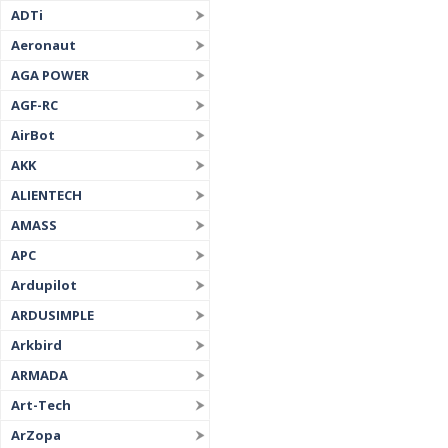
ADTi
Aeronaut
AGA POWER
AGF-RC
AirBot
AKK
ALIENTECH
AMASS
APC
Ardupilot
ARDUSIMPLE
Arkbird
ARMADA
Art-Tech
ArZopa