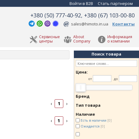
Войти в B2B
Стать партнером
+380 (50) 777-40-92, +380 (67) 103-00-80
sales@himoto.in.ua
Контакты
Сервисные
About
Информация
центры
Company
о компании
Поиск товара
Цена:
от
до
Бренд
1
‹
›
Тип товара
Наличие
1
‹
›
Есть в наличии
[0]
Ожидается
[0]