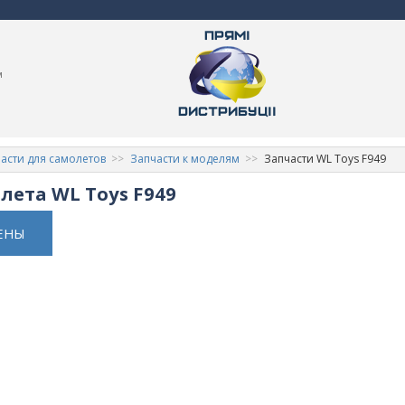
м
асти для самолетов
Запчасти к моделям
Запчасти WL Toys F949
лета WL Toys F949
ЕНЫ