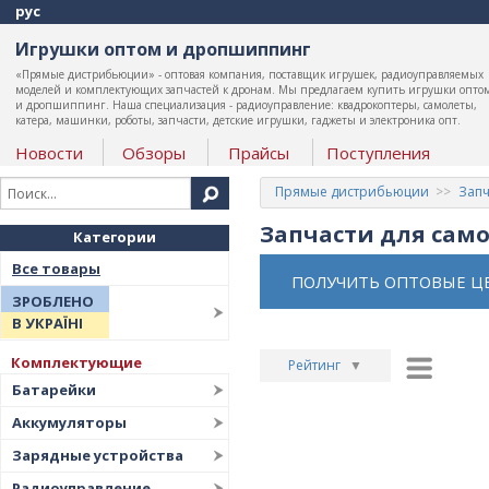
рус
Игрушки оптом и дропшиппинг
«Прямые дистрибьюции» - оптовая компания, поставщик игрушек, радиоуправляемых
моделей и комплектующих запчастей к дронам. Мы предлагаем купить игрушки опто
и дропшиппинг. Наша специализация - радиоуправление: квадрокоптеры, самолеты,
катера, машинки, роботы, запчасти, детские игрушки, гаджеты и электроника опт.
Новости
Обзоры
Прайсы
Поступления
Прямые дистрибьюции
Запч
Запчасти для само
Категории
Все товары
ПОЛУЧИТЬ ОПТОВЫЕ Ц
ЗРОБЛЕНО
В УКРАЇНІ
Комплектующие
Рейтинг
▼
Батарейки
Рейтинг
▲
Аккумуляторы
Дата
▲
Зарядные устройства
Дата
▼
Радиоуправление