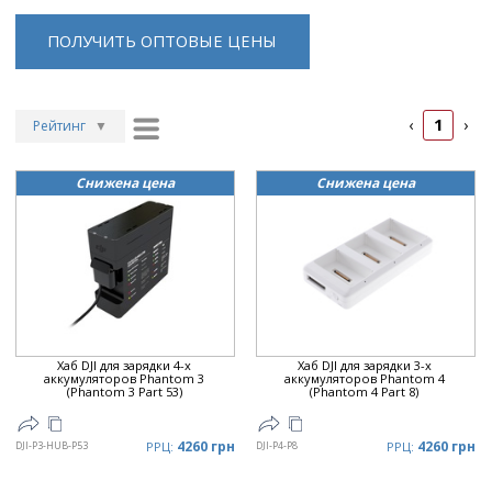
ПОЛУЧИТЬ ОПТОВЫЕ ЦЕНЫ
1
‹
›
Рейтинг
▼
Рейтинг
▲
Снижена цена
Снижена цена
Дата
▲
Дата
▼
Цена
▲
Цена
▼
Хаб DJI для зарядки 4-х
Хаб DJI для зарядки 3-х
аккумуляторов Phantom 3
аккумуляторов Phantom 4
(Phantom 3 Part 53)
(Phantom 4 Part 8)
4260 грн
4260 грн
DJI-P3-HUB-P53
РРЦ:
DJI-P4-P8
РРЦ: