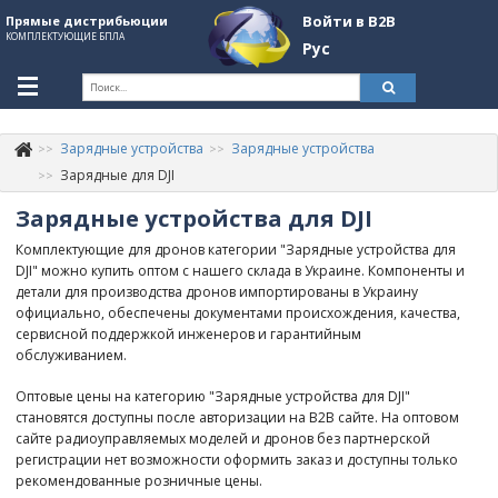
Войти в B2B
Прямые дистрибьюции
КОМПЛЕКТУЮЩИЕ БПЛА
Рус
Укр
Рус
Зарядные устройства
Зарядные устройства
Контакты
+380507774092
Зарядные для DJI
Зарядные устройства для DJI
Информация о компании
Комплектующие для дронов категории "Зарядные устройства для
About Company
DJI" можно купить оптом с нашего склада в Украине. Компоненты и
детали для производства дронов импортированы в Украину
Обзоры
официально, обеспечены документами происхождения, качества,
сервисной поддержкой инженеров и гарантийным
Категории
обслуживанием.
Бренды
Оптовые цены на категорию "Зарядные устройства для DJI"
становятся доступны после авторизации на B2B сайте. На оптовом
Войти в B2B
сайте радиоуправляемых моделей и дронов без партнерской
регистрации нет возможности оформить заказ и доступны только
Стать партнером
рекомендованные розничные цены.