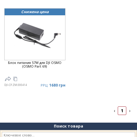
Снижена цена
Блок питания 57W для DJI OSMO
(OSMO Part 69)
1680 грн
DJI-CP.ZM.000414
РРЦ:
1
‹
›
Поиск товара