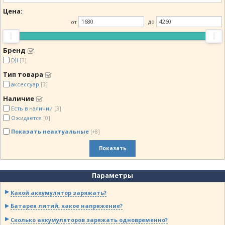
Цена:
от
до
Бренд
DJI
[3]
Тип товара
аксессуар
[3]
Наличие
Есть в наличии
[3]
Ожидается
[0]
Показать неактуальные
[+8]
Показать
Параметры
Какой аккумулятор заряжать?
Батарея литий, какое напряжение?
Сколько аккумуляторов заряжать одновременно?