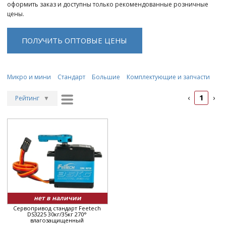
оформить заказ и доступны только рекомендованные розничные
цены.
ПОЛУЧИТЬ ОПТОВЫЕ ЦЕНЫ
Микро и мини
Стандарт
Большие
Комплектующие и запчасти
1
‹
›
Рейтинг
▼
Рейтинг
▲
Дата
▲
Дата
▼
Цена
▲
Цена
▼
нет в наличии
Сервопривод стандарт Feetech
DS3225 30кг/35кг 270°
влагозащищенный