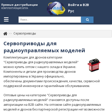
Войти в B2B
Прямые дистрибьюции
КОМПЛЕКТУЮЩИЕ БПЛА
Рус
Укр
Рус
Сервоприводы
Контакты
+380507774092
Сервоприводы для
Информация о компании
радиоуправляемых моделей
Комплектующие для дронов категории
About Company
"Сервоприводы для радиоуправляемых моделей"
можно купить оптом с нашего склада в Украине.
Обзоры
Компоненты и детали для производства дронов
импортированы в Украину официально,
Категории
обеспечены документами происхождения, качества, сервисной
поддержкой инженеров и гарантийным обслуживанием.
Бренды
Оптовые цены на категорию "Сервоприводы для
Войти в B2B
радиоуправляемых моделей" становятся доступны после
авторизации на B2B сайте. На оптовом сайте радиоуправляемых
Стать партнером
моделей и дронов без партнерской регистрации нет возможности