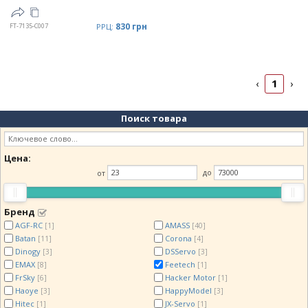
830 грн
FT-7135-C007
РРЦ:
1
‹
›
Поиск товара
Цена:
от
до
Бренд
AGF-RC
AMASS
[1]
[40]
Batan
Corona
[11]
[4]
Dinogy
DSServo
[3]
[3]
EMAX
Feetech
[8]
[1]
FrSky
Hacker Motor
[6]
[1]
Haoye
HappyModel
[3]
[3]
Hitec
JX-Servo
[1]
[1]