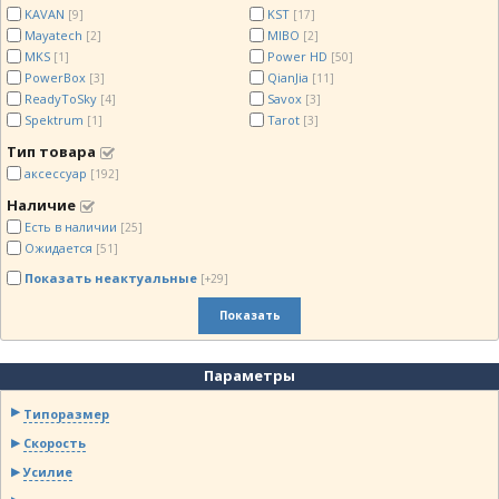
KAVAN
KST
[9]
[17]
Mayatech
MIBO
[2]
[2]
MKS
Power HD
[1]
[50]
PowerBox
QianJia
[3]
[11]
ReadyToSky
Savox
[4]
[3]
Spektrum
Tarot
[1]
[3]
Тип товара
аксессуар
[192]
Наличие
Есть в наличии
[25]
Ожидается
[51]
Показать неактуальные
[+29]
Показать
Параметры
Типоразмер
Скорость
Усилие