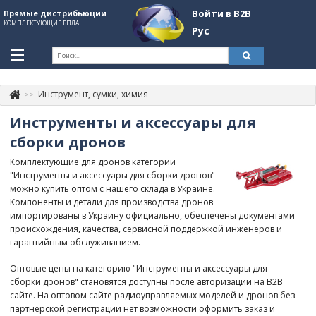
Войти в B2B
Прямые дистрибьюции
КОМПЛЕКТУЮЩИЕ БПЛА
Рус
Укр
Рус
Инструмент, сумки, химия
Контакты
+380507774092
Инструменты и аксессуары для
Информация о компании
сборки дронов
Комплектующие для дронов категории
About Company
"Инструменты и аксессуары для сборки дронов"
можно купить оптом с нашего склада в Украине.
Обзоры
Компоненты и детали для производства дронов
импортированы в Украину официально, обеспечены документами
Категории
происхождения, качества, сервисной поддержкой инженеров и
гарантийным обслуживанием.
Бренды
Оптовые цены на категорию "Инструменты и аксессуары для
Войти в B2B
сборки дронов" становятся доступны после авторизации на B2B
сайте. На оптовом сайте радиоуправляемых моделей и дронов без
Стать партнером
партнерской регистрации нет возможности оформить заказ и