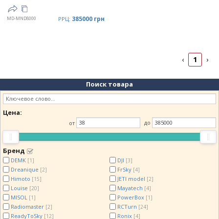
385000 грн
MD-MND8000
РРЦ:
1
‹
›
Поиск товара
Цена:
от
до
Бренд
DEMK
DJI
[1]
[3]
Dreanique
FrSky
[2]
[4]
Himoto
JETI model
[15]
[2]
Louise
Mayatech
[20]
[4]
MISOL
PowerBox
[1]
[1]
Radiomaster
RCTurn
[2]
[24]
ReadyToSky
Ronix
[12]
[4]