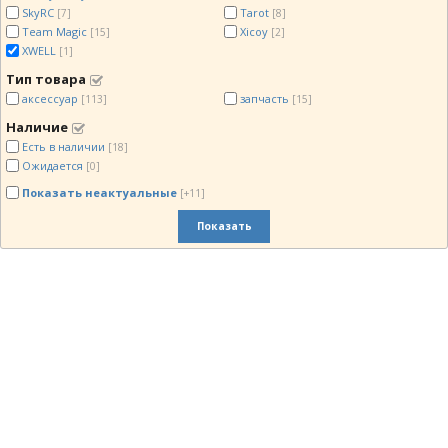
SkyRC
Tarot
[7]
[8]
Team Magic
Xicoy
[15]
[2]
XWELL
[1]
Тип товара
аксессуар
запчасть
[113]
[15]
Наличие
Есть в наличии
[18]
Ожидается
[0]
Показать неактуальные
[+11]
Показать