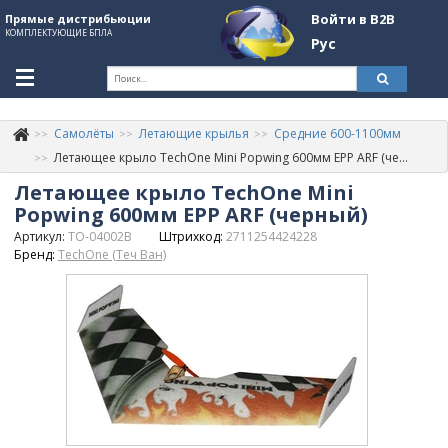
Войти в B2B
Прямые дистрибьюции
КОМПЛЕКТУЮЩИЕ БПЛА
Рус
Ук
Самолёты
Летающие крылья
Средние 600-1100мм
К
+380507774092
Летающее крыло TechOne Mini Popwing 600мм EPP ARF (черный)
Летающее крыло TechOne Mini
Информация о компании
Popwing 600мм EPP ARF (черный)
About Company
Артикул:
TO-04002B
Штрихкод:
2711254424228
Бренд:
TechOne (Теч Ван)
Обзоры
Категории
Бренды
Войти в B2B
Стать партнером