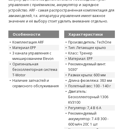
управления с приёмником, аккумулятор и зарядное
устройство. ARF - самая распространённая комплектация для
авиамоделей, т.к. аппаратура управления имеет важное
значение и её выбору стоит уделить внимание отдельно.
Особенности
Характеристики
Комплектация ARF
Производитель: TechOne
Материал EPP
Тип: Летающее крыло
3 канала управления с
Класс: Тренер
микшированием Elevon
Материал: EPP
Оригинальная
Рекомендуемый винт:
бесколлекторная система
5030"
T-Motor
Размах крыла: 600 мм
Наличие запчастей и
Длина фюзеляжа: 383 мм
сервисного обслуживания
Полетный вес: 100 - 140 г
Двигатель:
Бесколлекторный 1306
KV3100
Регулятор: 7,4 В 6 А
Рекомендуемый
аккумулятор: 7.4 В 300 -
600 мАч 20C 1 шт