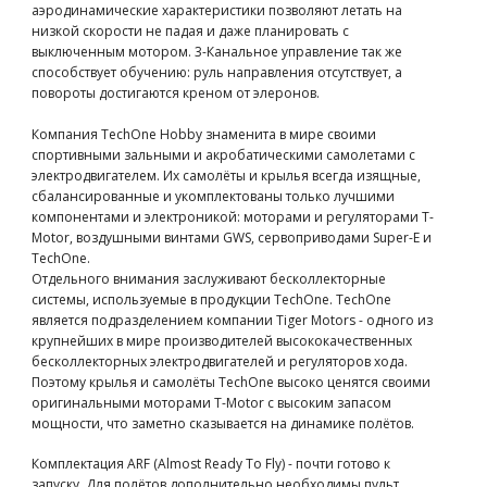
аэродинамические характеристики позволяют летать на
низкой скорости не падая и даже планировать с
выключенным мотором. 3-Канальное управление так же
способствует обучению: руль направления отсутствует, а
повороты достигаются креном от элеронов.
Компания TechOne Hobby знаменита в мире своими
спортивными зальными и акробатическими самолетами с
электродвигателем. Их самолёты и крылья всегда изящные,
сбалансированные и укомплектованы только лучшими
компонентами и электроникой: моторами и регуляторами T-
Motor, воздушными винтами GWS, сервоприводами Super-E и
TechOne.
Отдельного внимания заслуживают бесколлекторные
системы, используемые в продукции TechOne. TechOne
является подразделением компании Tiger Motors - одного из
крупнейших в мире производителей высококачественных
бесколлекторных электродвигателей и регуляторов хода.
Поэтому крылья и самолёты TechOne высоко ценятся своими
оригинальными моторами T-Motor с высоким запасом
мощности, что заметно сказывается на динамике полётов.
Комплектация ARF (Almost Ready To Fly) - почти готово к
запуску. Для полётов дополнительно необходимы пульт