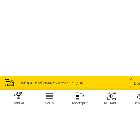
Войди
, чтоб увидеть оптовые цены
Во
Главная
Меню
Категории
Контакты
Пар