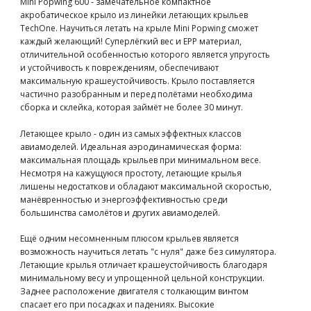
Mini Popwing 600 - замечательное компактное
акробатическое крыло из линейки летающих крыльев
TechOne. Научиться летать на крыле Mini Popwing сможет
каждый желающий! Суперлёгкий вес и EPP материал,
отличительной особенностью которого является упругость
и устойчивость к повреждениям, обеспечивают
максимальную крашеустойчивость. Крыло поставляется
частично разобранным и перед полётами необходима
сборка и склейка, которая займёт не более 30 минут.
Летающее крыло - один из самых эффектных классов
авиамоделей. Идеальная аэродинамическая форма:
максимальная площадь крыльев при минимальном весе.
Несмотря на кажущуюся простоту, летающие крылья
лишены недостатков и обладают максимальной скоростью,
манёвренностью и энергоэффективностью среди
большинства самолётов и других авиамоделей.
Ещё одним несомненным плюсом крыльев является
возможность научиться летать "с нуля" даже без симулятора.
Летающие крылья отличает крашеустойчивость благодаря
минимальному весу и упрощенной цельной конструкции.
Заднее расположение двигателя с толкающим винтом
спасает его при посадках и падениях. Высокие