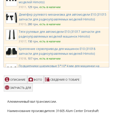
моделей Himoto)
31011
129 грн
есть в наличии
Демпфер рулевого механизма для автомодели E10 (31015
запчасти для радиоуправляемых моделей Himoto)
31015
280 грн
есть в наличии
Тяги рулевые для автомодели E10 (31017 запчасти для
радиоуправляемых моделей машинок Himoto)
31017
150 грн
есть в наличии
Крепление сервопривода для машинок E10 (31018
запчасти для радиоуправляемых моделей Himoto)
31018
107 грн
есть в наличии
Подшипники шариковые 5*10*4 мм для машинки на
радиоуправлении E10 6шт (31044 запчасти Himoto)
31044
390 грн
есть в наличии
ОПИСАНИЕ
ФОТО
СВЕДЕНИЯ О ТОВАРЕ
Клипсы 2,5 6 шт. (31047 запчасти для радиоуправляемых
моделей Himoto)
ЗАПЧАСТЬ ДЛЯ
31047
86 грн
есть в наличии
Винты 3х8 мм с выпуклой шляпкой 6 шт. (31068 запчасти
Алюминиевый вал трансмиссии.
для радиоуправляемых моделей Himoto)
31068
86 грн
есть в наличии
Наименование производителя: 31605 Alum Center Driveshaft