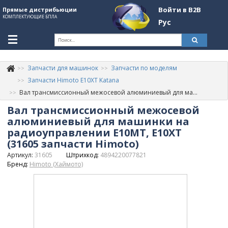
Войти в B2B
Прямые дистрибьюции
КОМПЛЕКТУЮЩИЕ БПЛА
Рус
Ук
Запчасти для машинок
Запчасти по моделям
К
+380507774092
Запчасти Himoto E10XT Katana
Вал трансмиссионный межосевой алюминиевый для машинки на радиоуправлении E10MT, E10XT (31605 запчасти Himoto)
Информация о компании
Вал трансмиссионный межосевой
About Company
алюминиевый для машинки на
радиоуправлении E10MT, E10XT
Обзоры
(31605 запчасти Himoto)
Артикул:
31605
Штрихкод:
4894220077821
Категории
Бренд:
Himoto (Хаймото)
Бренды
Войти в B2B
Стать партнером