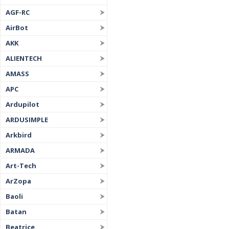
AGF-RC
AirBot
AKK
ALIENTECH
AMASS
APC
Ardupilot
ARDUSIMPLE
Arkbird
ARMADA
Art-Tech
ArZopa
Baoli
Batan
Beatrice