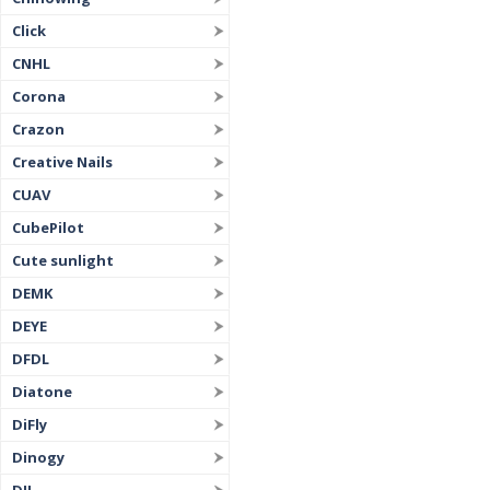
Click
CNHL
Corona
Crazon
Creative Nails
CUAV
CubePilot
Cute sunlight
DEMK
DEYE
DFDL
Diatone
DiFly
Dinogy