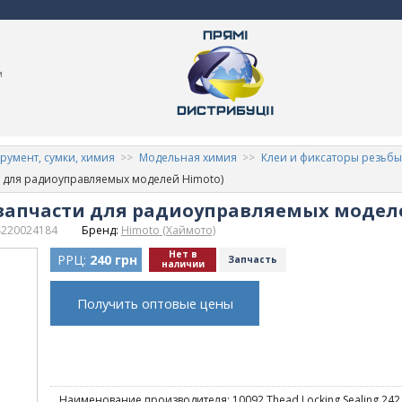
м
румент, сумки, химия
Модельная химия
Клеи и фиксаторы резьбы
ти для радиоуправляемых моделей Himoto)
2 запчасти для радиоуправляемых модел
4220024184
Бренд:
Himoto (Хаймото)
Нет в
РРЦ:
240 грн
Запчасть
наличии
Получить оптовые цены
Наименование производителя: 10092 Thead Locking Sealing 242 