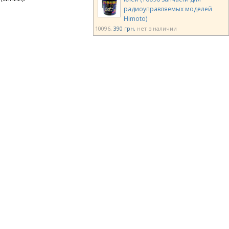
радиоуправляемых моделей
Himoto)
10096
390 грн
нет в наличии