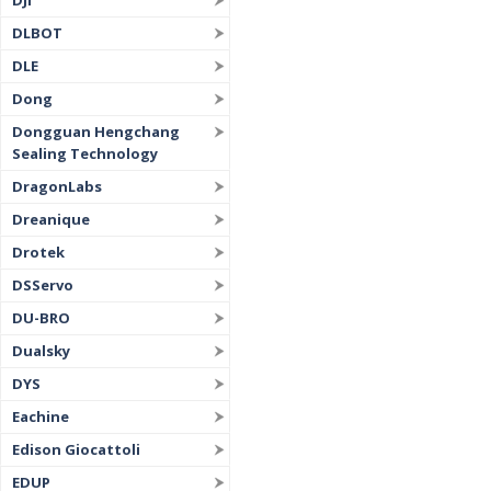
DJI
DLBOT
DLE
Dong
Dongguan Hengchang
Sealing Technology
DragonLabs
Dreanique
Drotek
DSServo
DU-BRO
Dualsky
DYS
Eachine
Edison Giocattoli
EDUP