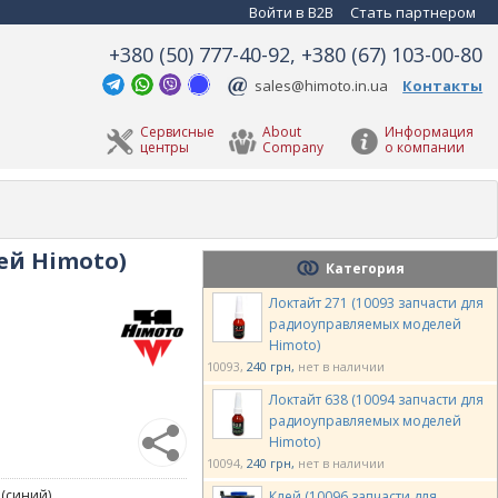
Войти в B2B
Стать партнером
+380 (50) 777-40-92, +380 (67) 103-00-80
sales@himoto.in.ua
Контакты
Сервисные
About
Информация
центры
Company
о компании
ей Himoto)
Категория
Локтайт 271 (10093 запчасти для
радиоуправляемых моделей
Himoto)
10093
240 грн
нет в наличии
Локтайт 638 (10094 запчасти для
радиоуправляемых моделей
Himoto)
10094
240 грн
нет в наличии
(синий).
Клей (10096 запчасти для