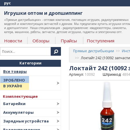
рус
Игрушки оптом и дропшиппинг
«Прямые дистрибьюции» - оптовая компания, поставщик игрушек, радиоуправляемых
моделей и комплектующих запчастей к дронам. Мы предлагаем купить игрушки опто
и дропшиппинг. Наша специализация - радиоуправление: квадрокоптеры, самолеты,
катера, машинки, роботы, запчасти, детские игрушки, гаджеты и электроника опт.
Новости
Обзоры
Прайсы
Поступления
Прямые дистрибьюции
Инст
Локтайт 242 (10092 запчас
Категории
Локтайт 242 (1009
Все товары
Артикул:
10092
Штрихкод:
489
ЗРОБЛЕНО
В УКРАЇНІ
Комплектующие
Батарейки
Аккумуляторы
Зарядные устройства
Радиоуправление