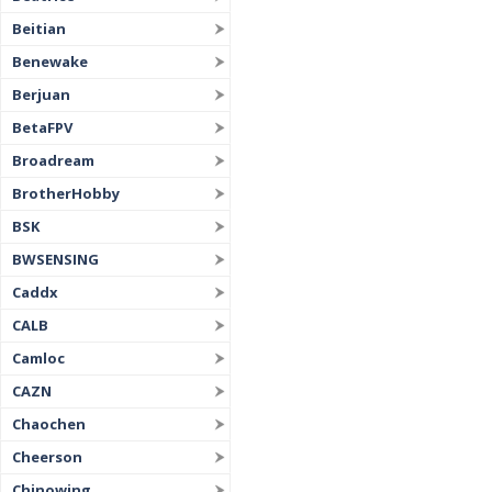
Beitian
Benewake
Berjuan
BetaFPV
Broadream
BrotherHobby
BSK
BWSENSING
Caddx
CALB
Camloc
CAZN
Chaochen
Cheerson
Chinowing