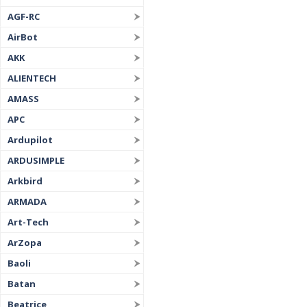
AGF-RC
AirBot
AKK
ALIENTECH
AMASS
APC
Ardupilot
ARDUSIMPLE
Arkbird
ARMADA
Art-Tech
ArZopa
Baoli
Batan
Beatrice