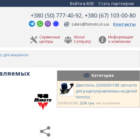
Войти в B2B
Стать партнером
+380 (50) 777-40-92, +380 (67) 103-00-80
sales@himoto.in.ua
Контакты
Сервисные
About
Информация
центры
Company
о компании
ро для машинок
авляемых
Категория
Двигатель (02060SH18B запчасти
для радиоуправляемых моделей
Himoto)
02060SH18B
3250 грн
нет в наличии