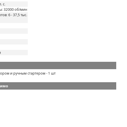
. с.
: 32000 об/мин
в: 6 - 37,5 тыс.
и
тором и ручным стартером - 1 шт
димо