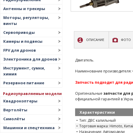
Антенны и трекеры
Моторы, регуляторы,
винты
Сервоприводы
ОПИСАНИЕ
ФОТО
Камеры и подвесы
FPV для дронов
Электроника для дронов
Двигатель.
Инструмент, сумки,
Наименование производителя: G
химия
Запчасть подходит для рад
Резервное питание
Радиоуправляемые модели
Оригинальные
запчасти для
официальной гарантией в Укра
Квадрокоптеры
Вертолёты
Характеристики
Самолёты
Тип: ДВС калильный
Торговая марка: Himoto, Кита
Машинки и спецтехника
Назначение: Автомодели