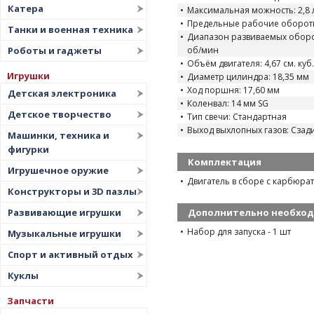
Катера
Максимальная можность: 2,8 л
Предельные рабочие обороты
Танки и военная техника
Диапазон развиваемых оборото
Роботы и гаджеты
об/мин
Объём двигателя: 4,67 см. куб.
Игрушки
Диаметр цилиндра: 18,35 мм
Ход поршня: 17,60 мм
Детская электроника
Коленвал: 14 мм SG
Детское творчество
Тип свечи: Стандартная
Выход выхлопных газов: Сзад
Машинки, техника и
фигурки
Комплектация
Игрушечное оружие
Двигатель в сборе с карбюра
Конструкторы и 3D пазлы
Развивающие игрушки
Дополнительно необхо
Набор для запуска - 1 шт
Музыкальные игрушки
Спорт и активный отдых
Куклы
Запчасти