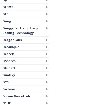
DJI
DLBOT
DLE
Dong
Dongguan Hengchang
Sealing Technology
DragonLabs
Dreanique
Drotek
DSServo
DU-BRO
Dualsky
DYS
Eachine
Edison Giocattoli
EDUP