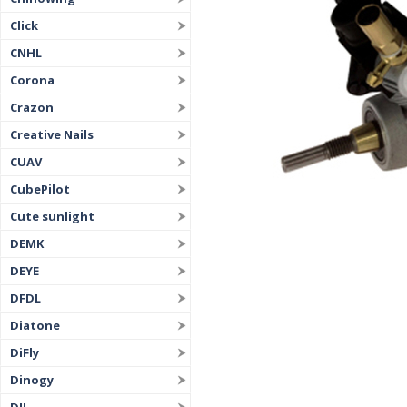
Click
CNHL
Corona
Crazon
Creative Nails
CUAV
CubePilot
Cute sunlight
DEMK
DEYE
DFDL
Diatone
DiFly
Dinogy