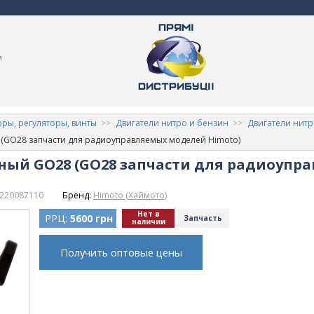
м
ры, регуляторы, винты
Двигатели нитро и бензин
Двигатели нит
(GO28 запчасти для радиоуправляемых моделей Himoto)
ный GO28 (GO28 запчасти для радиоупр
220087110
Бренд:
Himoto (Хаймото)
Нет в
РРЦ:
5600 грн
Запчасть
наличии
Получить оптовые цены