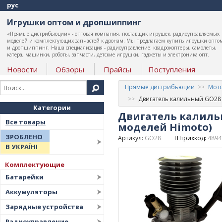
рус
Игрушки оптом и дропшиппинг
«Прямые дистрибьюции» - оптовая компания, поставщик игрушек, радиоуправляемых
моделей и комплектующих запчастей к дронам. Мы предлагаем купить игрушки опто
и дропшиппинг. Наша специализация - радиоуправление: квадрокоптеры, самолеты,
катера, машинки, роботы, запчасти, детские игрушки, гаджеты и электроника опт.
Новости
Обзоры
Прайсы
Поступления
Прямые дистрибьюции
Мото
Двигатель калильный GO28 
Категории
Двигатель калиль
Все товары
моделей Himoto)
ЗРОБЛЕНО
Артикул:
GO28
Штрихкод:
4894
В УКРАЇНІ
Комплектующие
Батарейки
Аккумуляторы
Зарядные устройства
Радиоуправление