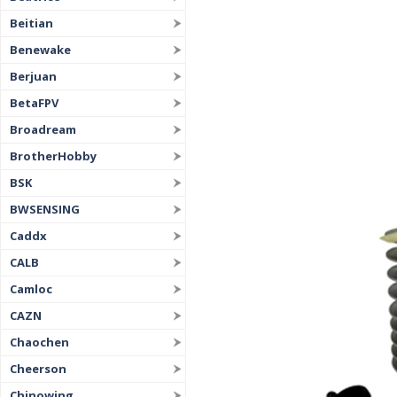
Beitian
Benewake
Berjuan
BetaFPV
Broadream
BrotherHobby
BSK
BWSENSING
Caddx
CALB
Camloc
CAZN
Chaochen
Cheerson
Chinowing