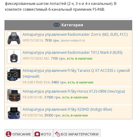
фиксированным шагом лопастей (2-х, 3-х и 4-х канальные). В
комлекте совместимый 6-канальный приемник FS-R6B.
Категория
Аппаратура управления Radiomaster Zorro (M2, ELRS, FCC)
HP0157.0016
7950 грн
заканчивается
Аппаратура управления Radiomaster TX12 Mark II (ELRS)
HP0157.0032-M2
7100 грн
есть в наличии
Аппаратура управления FrSky Taranis Q X7 ACCESS с сумкой
(черный)
FR-03017043-EVA
9400 грн
есть в наличии
Аппаратура управления FrSky Horus X12S-ISRM (текстура)
FR-03010140
37500 грн
есть в наличии
Аппаратура управления FrSky X20HD (Indigo Blue)
FR-03010154
39300 грн
есть в наличии
Пульт FrSky X20Pro AW (серый)
FR-03010216
81100 грн
есть в наличии
ОПИСАНИЕ
ФОТО
ВСЕ ХАРАКТЕРИСТИКИ