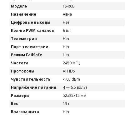
Модель
FS-R6B
Назначение
Авиа
Цифровые выходы
Нет
Кол-во PWM каналов
6 шт
Телеметрия
Нет
Порт телеметрии
Нет
Режим FailSafe
Нет
Частота
2450 МГц
Протоколы
AFHDS
Чувствительность
-105 dBm
Напряжение питания
4 — 6.5 вольт
Размеры
52x35x15 мм
Вес
13 г
Влагозащита
Нет