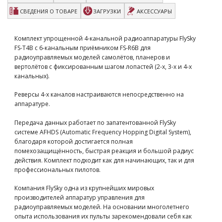
СВЕДЕНИЯ О ТОВАРЕ
ЗАГРУЗКИ
АКСЕССУАРЫ
Аппаратура авиа 10к Radiolink AT9S PRO с приемником
R9DS
RLK-AT9SP+R9DS
6900 грн
есть в наличии
Комплект упрощенной 4-канальной радиоаппаратуры FlySky
Пульт управления Spektrum iX20 DSMX
FS-T4B с 6-канальным приёмником FS-R6B для
SPMR20100
144800 грн
есть в наличии
радиоуправляемых моделей самолётов, планеров и
вертолётов с фиксированным шагом лопастей (2-х, 3-х и 4-х
канальных).
Аппаратура управления Radiomaster Boxer (CC2500)
HP0157.0049-M2
8600 грн
ожидается
Реверсы 4-х каналов настраиваются непосредственно на
аппаратуре.
Передача данных работает по запатентованной FlySky
системе AFHDS (Automatic Frequency Hopping Digital System),
благодаря которой достигается полная
помехозащищённость, быстрая реакция и большой радиус
действия. Комплект подходит как для начинающих, так и для
профессиональных пилотов.
Компания FlySky одна из крупнейших мировых
производителей аппаратур управления для
радиоуправляемых моделей. На основании многолетнего
опыта использования их пульты зарекомендовали себя как