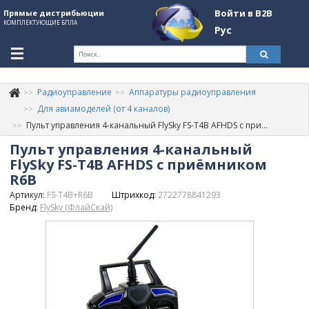
Войти в B2B
Прямые дистрибьюции
КОМПЛЕКТУЮЩИЕ БПЛА
Рус
Ук
Радиоуправление
Аппаратуры радиоуправления
К
+380507774092
Для авиамоделей (от 4 каналов)
Пульт управления 4-канальный FlySky FS-T4B AFHDS с приёмником R6B
Информация о компании
Пульт управления 4-канальный
About Company
FlySky FS-T4B AFHDS с приёмником
R6B
Обзоры
Артикул:
FS-T4B+R6B
Штрихкод:
2722778841293
Бренд:
FlySky (ФлайСкай)
Категории
Бренды
Войти в B2B
Стать партнером