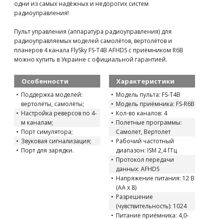
одни из самых надёжных и недорогих систем
радиоуправления!
Пульт управления (аппаратура радиоуправления) для
радиоуправляемых моделей самолётов, вертолётов и
планеров 4 канала FlySky FS-T4B AFHDS с приёмником R6B
можно купить в Украине с официальной гарантией.
Особенности
Характеристики
Поддержка моделей:
Модель пульта: FS-T4B
вертолёты, самолёты;
Модель приёмника: FS-R6B
Настройка реверсов по 4-
Кол-во каналов: 4
м каналам;
Полетные программы:
Порт симулятора;
Самолет, Вертолет
Звуковая сигнализация;
Рабочий частотный
Порт для зарядки.
диапазон: ISM 2,4 ГГц
Протокол передачи
данных: AFHDS
Напряжение питания: 12 В
(АА х 8)
Разрешение
(чувствительность): 1024
Питание приёмника: 4,0-