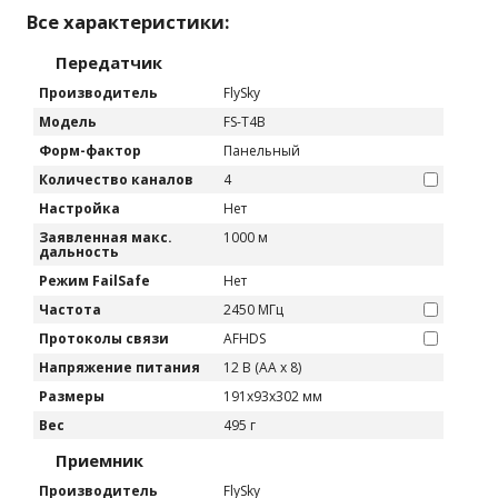
Все характеристики:
Передатчик
Производитель
FlySky
Модель
FS-T4B
Форм-фактор
Панельный
Количество каналов
4
Настройка
Нет
Заявленная макс.
1000 м
дальность
Режим FailSafe
Нет
Частота
2450 МГц
Протоколы связи
AFHDS
Напряжение питания
12 В (АА х 8)
Размеры
191x93x302 мм
Вес
495 г
Приемник
Производитель
FlySky