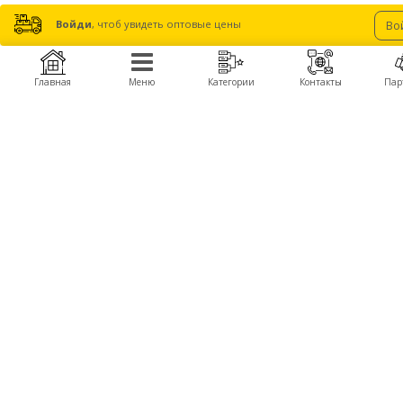
Войди
, чтоб увидеть оптовые цены
Во
Главная
Меню
Категории
Контакты
Пар