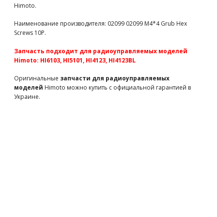
Himoto.
Team Magic 3x12mm Button Head Screw 6p
TM126312BU
76 грн
есть в наличии
Наименование производителя: 02099 02099 M4*4 Grub Hex
Screws 10P.
Team Magic 3x20mm Set Screw 6p
Запчасть подходит для радиоуправляемых моделей
TM126320S
120 грн
есть в наличии
Himoto: HI6103, HI5101, HI4123, HI4123BL
Team Magic B8 ST Steel 4x68.8mm Hinge Pin 2p
Оригинальные
запчасти для радиоуправляемых
TM560130
430 грн
есть в наличии
моделей
Himoto можно купить с официальной гарантией в
Украине.