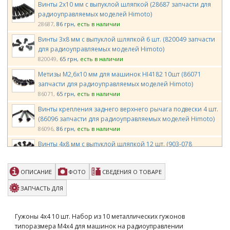
Винты 2х10 мм с выпуклой шляпкой (28687 запчасти для
радиоуправляемых моделей Himoto)
28687
86 грн
есть в наличии
Винты 3х8 мм с выпуклой шляпкой 6 шт. (820049 запчасти
для радиоуправляемых моделей Himoto)
820049
65 грн
есть в наличии
Метизы M2,6х10 мм для машинок HI4182 10шт (86071
запчасти для радиоуправляемых моделей Himoto)
86071
65 грн
есть в наличии
Винты крепления заднего верхнего рычага подвески 4 шт.
(86096 запчасти для радиоуправляемых моделей Himoto)
86096
86 грн
есть в наличии
Винты 4х8 мм с выпуклой шляпкой 12 шт. (903-078
запчасти для радиоуправляемых моделей Himoto)
903-078
43 грн
есть в наличии
ОПИСАНИЕ
ФОТО
СВЕДЕНИЯ О ТОВАРЕ
Штифты рычагов комплект LC Racing для моделей 1/14 (LC-
6119)
ЗАПЧАСТЬ ДЛЯ
LC-6119
109 грн
есть в наличии
Team Magic 2.5x16.8mm PIN 10p
Гужоны 4х4 10 шт. Набор из 10 металлических гужонов
TM116229
195 грн
есть в наличии
типоразмера М4х4 для машинок на радиоуправлении