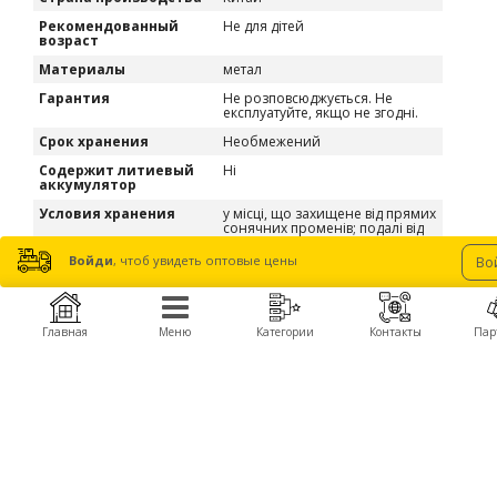
Рекомендованный
Не для дітей
возраст
Материалы
метал
Гарантия
Не розповсюджується. Не
експлуатуйте, якщо не згодні.
Срок хранения
Необмежений
Содержит литиевый
Ні
аккумулятор
Условия хранения
у місці, що захищене від прямих
сонячних променів; подалі від
вогню, вологи та дітей; при
температурі -10°C - +30°C.
Войди
, чтоб увидеть оптовые цены
Во
Предупреждение
Використовуйте за
призначенням
Инструкция
Встановіть деталь згідго
Главная
Меню
Категории
Контакты
Пар
інструкції до моделі.
Единица измерения
1 шт
Весогабаритные характеристики
Тип упаковки
Пакет
Вес в упаковке
0.006 кг
Объём упаковки
0.0001 м. куб.