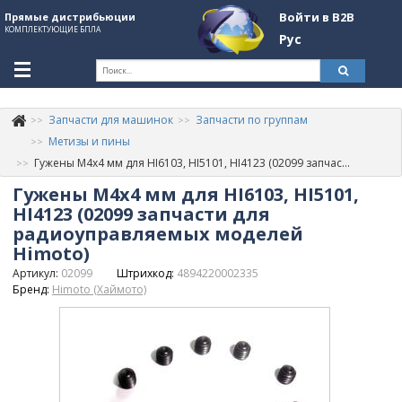
Войти в B2B
Прямые дистрибьюции
КОМПЛЕКТУЮЩИЕ БПЛА
Рус
Ук
Запчасти для машинок
Запчасти по группам
К
+380507774092
Метизы и пины
Гужены М4х4 мм для HI6103, HI5101, HI4123 (02099 запчасти для радиоуправляемых моделей Himoto)
Информация о компании
Гужены М4х4 мм для HI6103, HI5101,
About Company
HI4123 (02099 запчасти для
радиоуправляемых моделей
Обзоры
Himoto)
Артикул:
02099
Штрихкод:
4894220002335
Категории
Бренд:
Himoto (Хаймото)
Бренды
Войти в B2B
Стать партнером