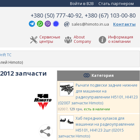
Войти в B2B
Стать партнером
+380 (50) 777-40-92, +380 (67) 103-00-80
sales@himoto.in.ua
Контакты
Сервисные
About
Информация
центры
Company
о компании
rift TC
лей Himoto)
2012 запчасти
Категория
Рычаги подвески задние нижние
для машинки на
радиоуправлении HI5101, HI4123
(02007 запчасти Himoto)
02007
129 грн
есть в наличии
Хаб передних кулаков для
машинки на радиоуправлении
HI5101, HI4123 2шт (02015
запчасти Himoto)