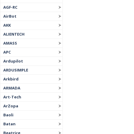
AGF-RC
AirBot
AKK
ALIENTECH
AMASS
APC
Ardupilot
ARDUSIMPLE
Arkbird
ARMADA
Art-Tech
ArZopa
Baoli
Batan
Beatrice