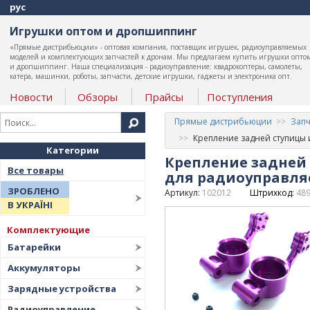
рус
Игрушки оптом и дропшиппинг
«Прямые дистрибьюции» - оптовая компания, поставщик игрушек, радиоуправляемых
моделей и комплектующих запчастей к дронам. Мы предлагаем купить игрушки опто
и дропшиппинг. Наша специализация - радиоуправление: квадрокоптеры, самолеты,
катера, машинки, роботы, запчасти, детские игрушки, гаджеты и электроника опт.
Новости
Обзоры
Прайсы
Поступления
Прямые дистрибьюции
Запч
Крепление задней ступицы 
Категории
Крепление задней 
Все товары
для радиоуправля
ЗРОБЛЕНО
Артикул:
102012
Штрихкод:
48
В УКРАЇНІ
Комплектующие
Батарейки
Аккумуляторы
Зарядные устройства
Радиоуправление