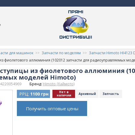
м
асти для машинок
Запчасти по моделям
Запчасти Himoto HI4123 D
из фиолетового аллюминия (102012 запчасти для радиоуправляемых моде
ступицы из фиолетового аллюминия (10
емых моделей Himoto)
94220054969
Бренд:
Himoto (Хаймото)
Нет в
РРЦ:
1100 грн
Архивный
Запчасть
наличии
Получить оптовые цены