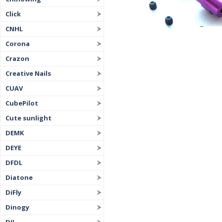
Click
CNHL
Corona
Crazon
Creative Nails
CUAV
CubePilot
Cute sunlight
DEMK
DEYE
DFDL
Diatone
DiFly
Dinogy