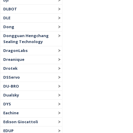
DJI
DLBOT
DLE
Dong
Dongguan Hengchang
Sealing Technology
DragonLabs
Dreanique
Drotek
DSServo
DU-BRO
Dualsky
DYS
Eachine
Edison Giocattoli
EDUP