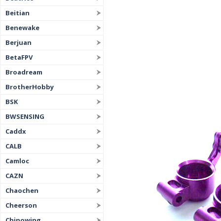
Beitian
Benewake
Berjuan
BetaFPV
Broadream
BrotherHobby
BSK
BWSENSING
Caddx
CALB
Camloc
CAZN
Chaochen
Cheerson
Chinowing