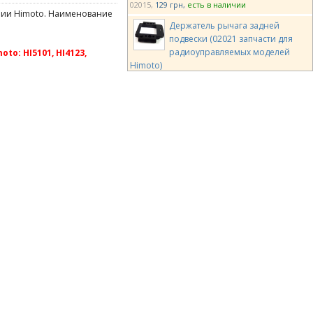
02015
129 грн
есть в наличии
нии Himoto. Наименование
Держатель рычага задней
подвески (02021 запчасти для
радиоуправляемых моделей
o: HI5101, HI4123,
Himoto)
02021
86 грн
есть в наличии
Стойка амортизаторов "бабочка"
передняя для машинки на
радиоуправлении HI5101, HI4123
(02035 запчасти Himoto)
02035
86 грн
есть в наличии
Корпус дифференциала с 2
кольцами и стальными шайбами
(02039 запчасти для
радиоуправляемых моделей Himoto)
02039
215 грн
есть в наличии
Винты 3х10 мм с потайной
шляпкой 15 шт. (02087 запчасти
для радиоуправляемых моделей
Himoto)
02087
65 грн
есть в наличии