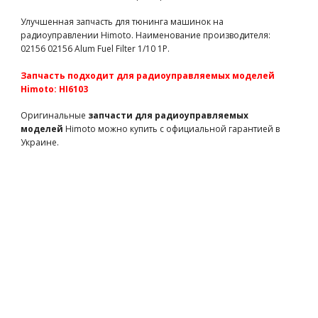
HY005-02302
30 грн
есть в наличии
Улучшенная запчасть для тюнинга машинок на
Зажим для поршня SH7, SH18 для автомодели ДВС
радиоуправлении Himoto. Наименование производителя:
(TE1207B запчасти для радиоуправляемых моделей
02156 02156 Alum Fuel Filter 1/10 1P.
Himoto)
TE1207B
82 грн
есть в наличии
Запчасть подходит для радиоуправляемых моделей
Himoto: HI6103
Передний подшипник SH18 для автомодели ДВС (TE1814A
запчасти для радиоуправляемых моделей Himoto)
Оригинальные
запчасти для радиоуправляемых
TE1814A
420 грн
есть в наличии
моделей
Himoto можно купить с официальной гарантией в
Украине.
Задний подшипник SH18 для автомодели ДВС (TE1816A
запчасти для радиоуправляемых моделей Himoto)
TE1816A
500 грн
есть в наличии