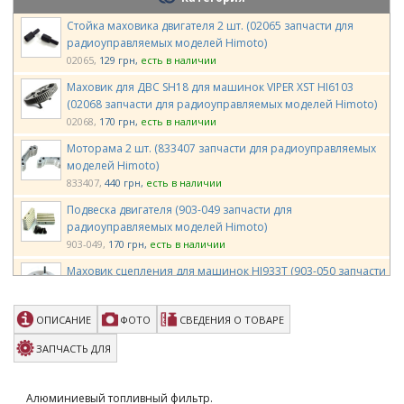
Стойка маховика двигателя 2 шт. (02065 запчасти для
радиоуправляемых моделей Himoto)
02065
129 грн
есть в наличии
Маховик для ДВС SH18 для машинок VIPER XST HI6103
(02068 запчасти для радиоуправляемых моделей Himoto)
02068
170 грн
есть в наличии
Моторама 2 шт. (833407 запчасти для радиоуправляемых
моделей Himoto)
833407
440 грн
есть в наличии
Подвеска двигателя (903-049 запчасти для
радиоуправляемых моделей Himoto)
903-049
170 грн
есть в наличии
Маховик сцепления для машинок HI933T (903-050 запчасти
для радиоуправляемых моделей Himoto)
903-050
170 грн
есть в наличии
ОПИСАНИЕ
ФОТО
СВЕДЕНИЯ О ТОВАРЕ
Подшипник 14x25,4 мм для двигателя нитро GO .21 .28 (B-
AY14B запчасти для радиоуправляемых моделей Himoto)
ЗАПЧАСТЬ ДЛЯ
B-AY14B
1300 грн
есть в наличии
Зажимы 2шт Haoye 6 мм для топливного шланга
Алюминиевый топливный фильтр.