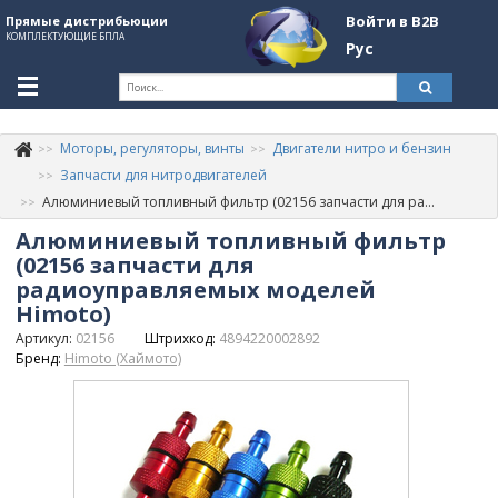
Войти в B2B
Прямые дистрибьюции
КОМПЛЕКТУЮЩИЕ БПЛА
Рус
Ук
Моторы, регуляторы, винты
Двигатели нитро и бензин
К
+380507774092
Запчасти для нитродвигателей
Алюминиевый топливный фильтр (02156 запчасти для радиоуправляемых моделей Himoto)
Информация о компании
Алюминиевый топливный фильтр
About Company
(02156 запчасти для
радиоуправляемых моделей
Обзоры
Himoto)
Артикул:
02156
Штрихкод:
4894220002892
Категории
Бренд:
Himoto (Хаймото)
Бренды
Войти в B2B
Стать партнером