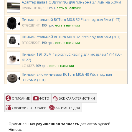
Адаптер вала HOBBYWING для пиньона 3,17мм на 5,0мм
HW86060140
116 грн
есть в наличии
Пиньон стальной RCTurn M0.8 32 Pitch под вал 5мм (14T)
RTG02B14T
190 грн
есть в наличии
Пиньон стальной RCTurn M0.8 32 Pitch под вал 5мм (20T)
RTG02B20T
190 грн
есть в наличии
Пиньон 19T 0.5M 48 pitch LC Racing для моделей 1/14 (LC-
6127)
LC-6127
109 грн
есть в наличии
Пиньон алюминиевый RCTurn M0.6 48 Pitch под вал
3.175мм (30T)
RTG01C30T
175 грн
есть в наличии
Пиньон алюминиевый RCTurn M0.8 32 Pitch под вал
ОПИСАНИЕ
ФОТО
ВСЕ ХАРАКТЕРИСТИКИ
3.175мм (16T)
RTG01D16T
175 грн
есть в наличии
СВЕДЕНИЯ О ТОВАРЕ
ЗАПЧАСТЬ ДЛЯ
Пиньон стальной RCTurn M0.8 32 Pitch под вал 5мм (15T)
RTG02B15T
190 грн
есть в наличии
Оригинальная
улучшенная запчасть
для автомоделей
Himoto.
Team Magic M1.0 20T Pinion Gear for 5mm Shaft