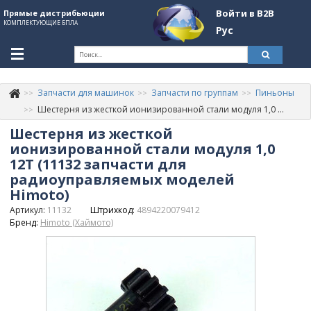
Войти в B2B
Прямые дистрибьюции
КОМПЛЕКТУЮЩИЕ БПЛА
Рус
Ук
Запчасти для машинок
Запчасти по группам
Пиньоны
К
+380507774092
Шестерня из жесткой ионизированной стали модуля 1,0 12T (11132 запчасти для радиоуправляемых моделей Himoto)
Шестерня из жесткой
Информация о компании
ионизированной стали модуля 1,0
About Company
12T (11132 запчасти для
радиоуправляемых моделей
Обзоры
Himoto)
Артикул:
11132
Штрихкод:
4894220079412
Категории
Бренд:
Himoto (Хаймото)
Бренды
Войти в B2B
Стать партнером