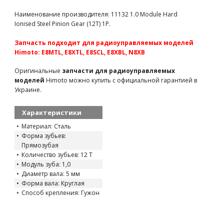
TMK6602-20
265 грн
есть в наличии
Наименование производителя: 11132 1.0 Module Hard
Ionised Steel Pinion Gear (12T) 1P.
Team Magic M1.0 21T Pinion Gear for 5mm Shaft
TMK6602-21
340 грн
есть в наличии
Запчасть подходит для радиоуправляемых моделей
Himoto: E8MTL, E8XTL, E8SCL, E8XBL, N8XB
Пиньон 17T 2 шт (запчасть для WL Toys A232)
WL-A202-40
66 грн
есть в наличии
Оригинальные
запчасти для радиоуправляемых
моделей
Himoto можно купить с официальной гарантией в
Украине.
Характеристики
Материал: Сталь
Форма зубьев:
Прямозубая
Количество зубьев: 12 T
Модуль зуба: 1,0
Диаметр вала: 5 мм
Форма вала: Круглая
Способ крепления: Гужон