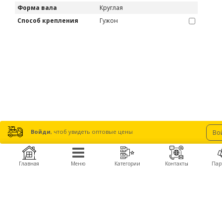
Форма вала
Круглая
Способ крепления
Гужон
Войди
, чтоб увидеть оптовые цены
Во
Главная
Меню
Категории
Контакты
Пар