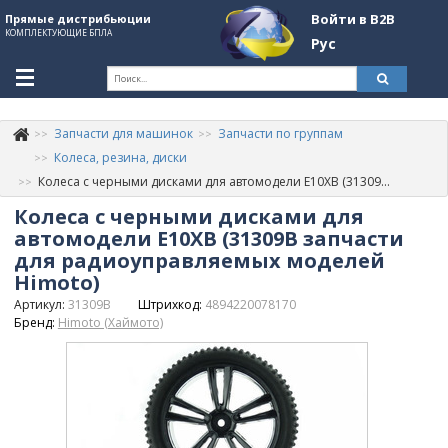
Войти в B2B
Прямые дистрибьюции
КОМПЛЕКТУЮЩИЕ БПЛА
Рус
Ук
Запчасти для машинок
Запчасти по группам
К
+380507774092
Колеса, резина, диски
Колеса с черными дисками для автомодели E10XB (31309B запчасти для радиоуправляемых моделей Himoto)
Информация о компании
Колеса с черными дисками для
About Company
автомодели E10XB (31309B запчасти
для радиоуправляемых моделей
Обзоры
Himoto)
Артикул:
31309B
Штрихкод:
4894220078170
Категории
Бренд:
Himoto (Хаймото)
Бренды
Войти в B2B
Стать партнером