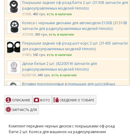
Покрышки задние оф-роад багги 2 шт. (31308 запчасти для
радиоуправляемых моделей Himoto)
31308
480 грн
есть в наличии
Колеса с черными дисками для автомодели E10XB (31310B
запчасти для радиоуправляемых моделей Himoto)
31310B
690 грн
есть в наличии
Покрышки задние оф-роад шот-корс 2 шт. (31405 запчасти
для радиоуправляемых моделей Himoto)
31405
560 грн
есть в наличии
Диски белые 2 шт. (822001W запчасти для
радиоуправляемых моделей Himoto)
822001W
440 грн
есть в наличии
Вставки пороллоновые в покрышки для шоссейных
автомоделей 1:16 (82831 запчасти для радиоуправляемых
моделей Himoto)
ОПИСАНИЕ
ФОТО
СВЕДЕНИЯ О ТОВАРЕ
82831
43 грн
есть в наличии
Колеса Louise Buggy 1/10 E-ROCKET Soft 12мм передние
ЗАПЧАСТЬ ДЛЯ
белые 2шт (L-T3186SWKF)
L-T3186SWKF
750 грн
есть в наличии
Комплект передних черных дисков с покрышками оф-роад
Team Magic E4 Drift Car Wheel 5 Spoke Silver 4p
багги 2 шт. Колеса для машинок на радиоуправлении