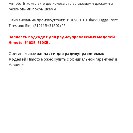
TM503315S
490 грн
есть в наличии
Himoto. В комплекте два колеса с пластиковыми дисками и
резиновыми покрышками.
Team Magic E4D Mounted Drift Tire 45 Degree 5 Spoke
Orange 4p
Наименование производителя: 31309B 1:10 Black Buggy Front
TM503390
820 грн
есть в наличии
Tires and Rims(31211B+31307) 2P.
Team Magic E6-3 Mounted Tire 7.1" Size - New 5 spokes wheel
Запчасть подходит для радиоуправляемых моделей
2p
Himoto: E10XB, E10XBL
TM505252BK
3750 грн
есть в наличии
Оригинальные
запчасти для радиоуправляемых
Team Magic E5 Mounted Tire 2p
моделей
Himoto можно купить с официальной гарантией в
TM510136
2300 грн
есть в наличии
Украине.