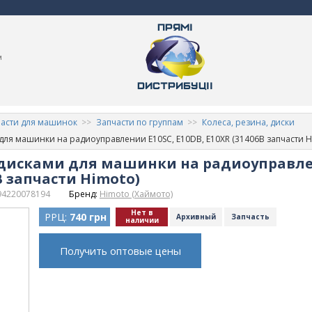
м
асти для машинок
Запчасти по группам
Колеса, резина, диски
для машинки на радиоуправлении E10SC, E10DB, E10XR (31406B запчасти H
 дисками для машинки на радиоуправле
6B запчасти Himoto)
94220078194
Бренд:
Himoto (Хаймото)
Нет в
РРЦ:
740 грн
Архивный
Запчасть
наличии
Получить оптовые цены