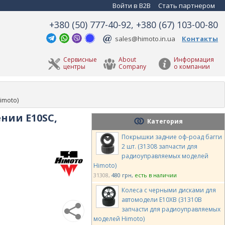
Войти в B2B
Стать партнером
+380 (50) 777-40-92, +380 (67) 103-00-80
sales@himoto.in.ua
Контакты
Сервисные
About
Информация
центры
Company
о компании
imoto)
нии E10SC,
Категория
Покрышки задние оф-роад багги
2 шт. (31308 запчасти для
радиоуправляемых моделей
Himoto)
31308
480 грн
есть в наличии
Колеса с черными дисками для
автомодели E10XB (31310B
запчасти для радиоуправляемых
моделей Himoto)