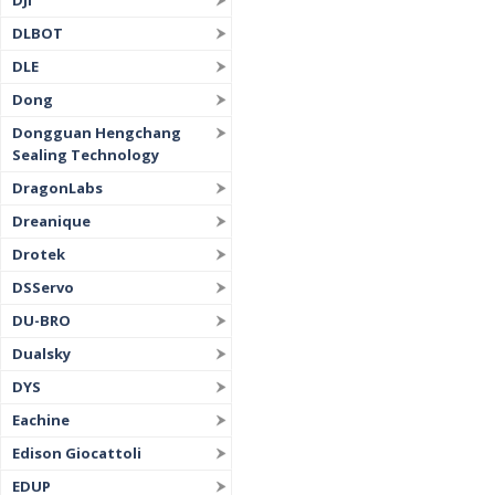
DJI
DLBOT
DLE
Dong
Dongguan Hengchang
Sealing Technology
DragonLabs
Dreanique
Drotek
DSServo
DU-BRO
Dualsky
DYS
Eachine
Edison Giocattoli
EDUP