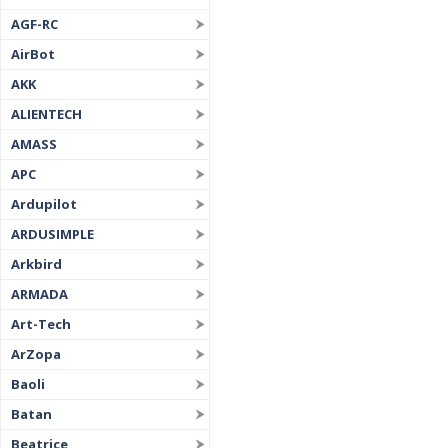
AGF-RC
AirBot
AKK
ALIENTECH
AMASS
APC
Ardupilot
ARDUSIMPLE
Arkbird
ARMADA
Art-Tech
ArZopa
Baoli
Batan
Beatrice