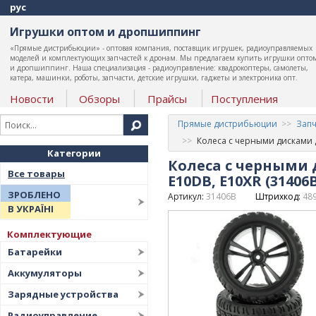
рус
Игрушки оптом и дропшиппинг
«Прямые дистрибьюции» - оптовая компания, поставщик игрушек, радиоуправляемых
моделей и комплектующих запчастей к дронам. Мы предлагаем купить игрушки опто
и дропшиппинг. Наша специализация - радиоуправление: квадрокоптеры, самолеты,
катера, машинки, роботы, запчасти, детские игрушки, гаджеты и электроника опт.
Новости
Обзоры
Прайсы
Поступления
Прямые дистрибьюции
Запч
Колеса с черными дисками 
Категории
Колеса с черными
Все товары
E10DB, E10XR (3140
ЗРОБЛЕНО
Артикул:
31406B
Штрихкод:
48
В УКРАЇНІ
Комплектующие
Батарейки
Аккумуляторы
Зарядные устройства
Радиоуправление