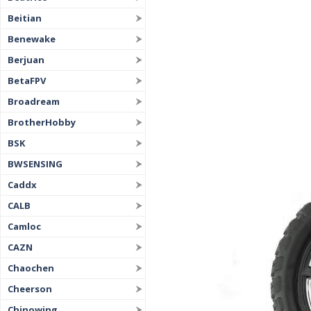
Beitian
Benewake
Berjuan
BetaFPV
Broadream
BrotherHobby
BSK
BWSENSING
Caddx
CALB
Camloc
CAZN
Chaochen
Cheerson
Chinowing