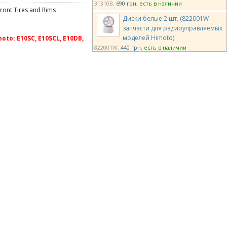
31310B
690 грн
есть в наличии
ont Tires and Rims
Диски белые 2 шт. (822001W
запчасти для радиоуправляемых
моделей Himoto)
: E10SC, E10SCL, E10DB,
822001W
440 грн
есть в наличии
Колеса Louise Buggy 1/10 E-
ROCKET Soft 12мм передние
белые 2шт (L-T3186SWKF)
L-T3186SWKF
750 грн
есть в наличии
Диски колесные алюминиевые
для машинки на
радиоуправлении E18MT, E18XT,
E18XB, E18SC (M616 запчасти Himoto)
M616
1210 грн
есть в наличии
Team Magic E4 Drift Car Wheel 5
Spoke Silver 4p
TM503315S
490 грн
есть в наличии
Team Magic E4D Mounted Drift Tire
45 Degree 5 Spoke Orange 4p
TM503390
820 грн
есть в наличии