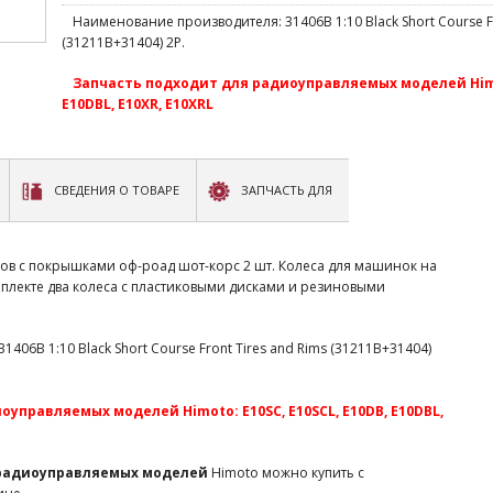
Наименование производителя: 31406B 1:10 Black Short Course Fr
(31211B+31404) 2P.
Запчасть подходит для радиоуправляемых моделей Himoto
E10DBL, E10XR, E10XRL
СВЕДЕНИЯ О ТОВАРЕ
ЗАПЧАСТЬ ДЛЯ
ов с покрышками оф-роад шот-корс 2 шт. Колеса для машинок на
плекте два колеса с пластиковыми дисками и резиновыми
06B 1:10 Black Short Course Front Tires and Rims (31211B+31404)
управляемых моделей Himoto: E10SC, E10SCL, E10DB, E10DBL,
 радиоуправляемых моделей
Himoto можно купить с