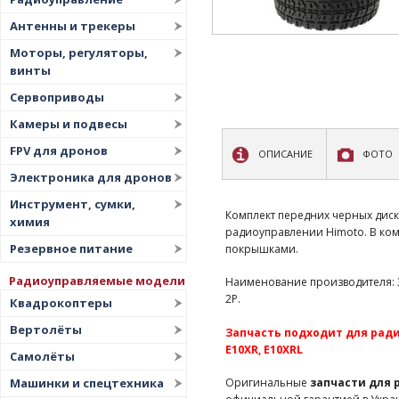
Антенны и трекеры
Моторы, регуляторы,
винты
Сервоприводы
Камеры и подвесы
FPV для дронов
ОПИСАНИЕ
ФОТО
Электроника для дронов
Инструмент, сумки,
Комплект передних черных диск
химия
радиоуправлении Himoto. В ком
Резервное питание
покрышками.
Радиоуправляемые модели
Наименование производителя: 314
2P.
Квадрокоптеры
Вертолёты
Запчасть подходит для радио
E10XR, E10XRL
Самолёты
Машинки и спецтехника
Оригинальные
запчасти для