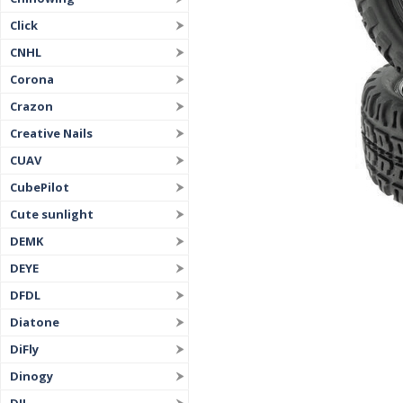
Click
CNHL
Corona
Crazon
Creative Nails
CUAV
CubePilot
Cute sunlight
DEMK
DEYE
DFDL
Diatone
DiFly
Dinogy