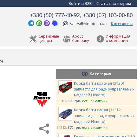
Войти в B2B
Стать партнером
+380 (50) 777-40-92, +380 (67) 103-00-80
sales@himoto.in.ua
Контакты
Сервисные
About
Информация
центры
Company
о компании
o)
Категория
Корка багги красная (31301
запчасти для радиоуправляемых
моделей Himoto)
31301
870 грн
есть в наличии
Корка багги синяя (31312
запчасти для радиоуправляемых
моделей Himoto)
31312
870 грн
есть в наличии
Кузов для автомодели монст 1:10