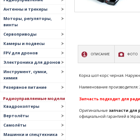
Антенны и трекеры
Моторы, регуляторы,
винты
Сервоприводы
Камеры и подвесы
FPV для дронов
ОПИСАНИЕ
ФОТО
Электроника для дронов
Инструмент, сумки,
Корка шот-корс черная. Наружны
химия
Резервное питание
Наименование производителя: 28
Радиоуправляемые модели
Запчасть подходит для ради
Квадрокоптеры
Оригинальные
запчасти для
Вертолёты
официальной гарантией в Укра
Самолёты
Машинки и спецтехника