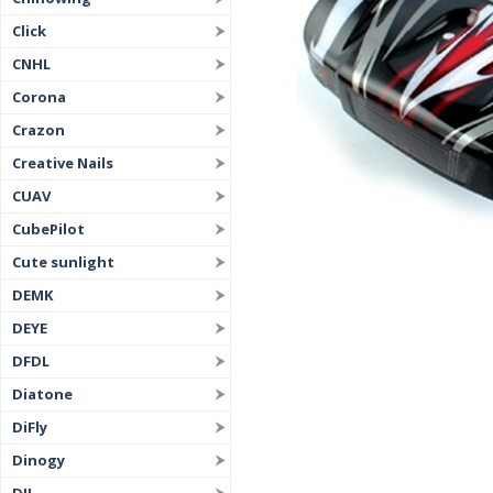
Click
CNHL
Corona
Crazon
Creative Nails
CUAV
CubePilot
Cute sunlight
DEMK
DEYE
DFDL
Diatone
DiFly
Dinogy