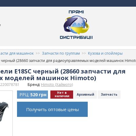
м
асти для машинок
Запчасти по группам
Кузова и спойлеры
C черный (28660 запчасти для радиоуправляемых моделей машинок Himot
ели E18SC черный (28660 запчасти для
х моделей машинок Himoto)
4220078781
Бренд:
Himoto (Хаймото)
Нет в
РРЦ:
520 грн
Архивный
Запчасть
наличии
Получить оптовые цены