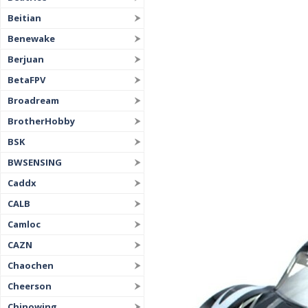
Beitian
Benewake
Berjuan
BetaFPV
Broadream
BrotherHobby
BSK
BWSENSING
Caddx
CALB
Camloc
CAZN
Chaochen
Cheerson
Chinowing