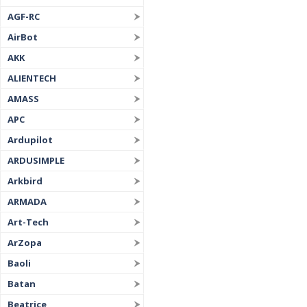
AGF-RC
AirBot
AKK
ALIENTECH
AMASS
APC
Ardupilot
ARDUSIMPLE
Arkbird
ARMADA
Art-Tech
ArZopa
Baoli
Batan
Beatrice