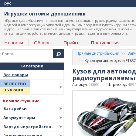
рус
Игрушки оптом и дропшиппинг
«Прямые дистрибьюции» - оптовая компания, поставщик игрушек, радиоуправляемых
моделей и комплектующих запчастей к дронам. Мы предлагаем купить игрушки опто
и дропшиппинг. Наша специализация - радиоуправление: квадрокоптеры, самолеты,
катера, машинки, роботы, запчасти, детские игрушки, гаджеты и электроника опт.
Новости
Обзоры
Прайсы
Поступления
Прямые дистрибьюции
Запч
Кузов для автомодели E18S
Категории
Кузов для автомод
Все товары
радиоуправляемы
ЗРОБЛЕНО
Артикул:
28660
Штрихкод:
489
В УКРАЇНІ
Комплектующие
Батарейки
Аккумуляторы
Зарядные устройства
Радиоуправление