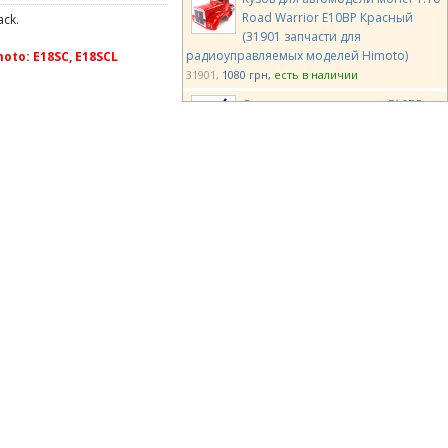
Road Warrior E10BP Красный
ck.
(31901 запчасти для
радиоуправляемых моделей Himoto)
to: E18SC, E18SCL
31901
1080 грн
есть в наличии
Опора кузова передняя E10BP
(31911 запчасти для
радиоуправляемых моделей
Himoto)
31911
170 грн
есть в наличии
Team Magic E4D EVX Pre-painted
Body Shell White
TM503366WA
2350 грн
есть в
наличии
Team Magic E4D SRC Pre-painted
Body Shell White
TM503368WA
2300 грн
есть в
наличии
Team Magic E5 Body Shell
TM510168
2000 грн
есть в наличии
Team Magic E5 Shims for Rear Wing