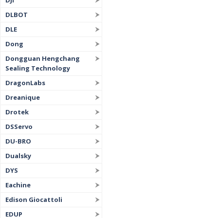
DJI
DLBOT
DLE
Dong
Dongguan Hengchang
Sealing Technology
DragonLabs
Dreanique
Drotek
DSServo
DU-BRO
Dualsky
DYS
Eachine
Edison Giocattoli
EDUP