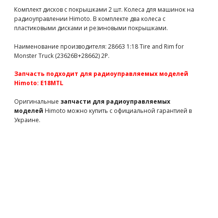
Диски колесные алюминиевые для машинки на
Комплект дисков с покрышками 2 шт. Колеса для машинок на
радиоуправлении E18MT, E18XT, E18XB, E18SC (M616
радиоуправлении Himoto. В комплекте два колеса с
запчасти Himoto)
пластиковыми дисками и резиновыми покрышками.
M616
1210 грн
есть в наличии
Наименование производителя: 28663 1:18 Tire and Rim for
Team Magic E4D Mounted Drift Tire 45 Degree 5 Spoke
Monster Truck (23626B+28662) 2P.
Orange 4p
TM503390
820 грн
есть в наличии
Запчасть подходит для радиоуправляемых моделей
Team Magic E6-3 Mounted Tire 7.1" Size - New 5 spokes wheel
Himoto: E18MTL
2p
Оригинальные
запчасти для радиоуправляемых
TM505252BK
3750 грн
есть в наличии
моделей
Himoto можно купить с официальной гарантией в
Team Magic E5 Mounted Tire 2p
Украине.
TM510136
2300 грн
есть в наличии