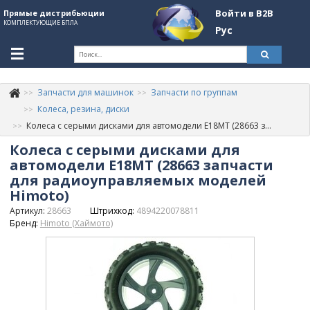
Войти в B2B
Прямые дистрибьюции
КОМПЛЕКТУЮЩИЕ БПЛА
Рус
Ук
Запчасти для машинок
Запчасти по группам
К
+380507774092
Колеса, резина, диски
Колеса с серыми дисками для автомодели E18MT (28663 запчасти для радиоуправляемых моделей Himoto)
Информация о компании
Колеса с серыми дисками для
About Company
автомодели E18MT (28663 запчасти
для радиоуправляемых моделей
Обзоры
Himoto)
Артикул:
28663
Штрихкод:
4894220078811
Категории
Бренд:
Himoto (Хаймото)
Бренды
Войти в B2B
Стать партнером