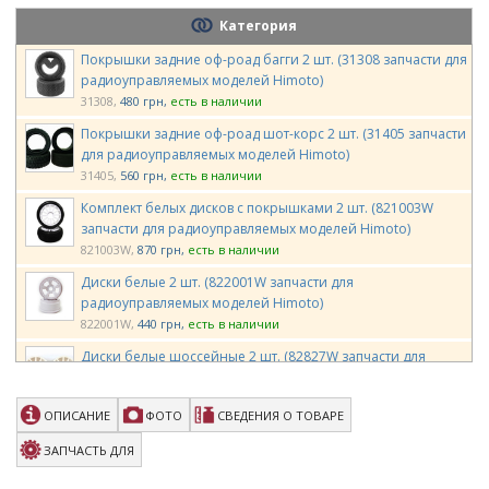
Категория
Покрышки задние оф-роад багги 2 шт. (31308 запчасти для
радиоуправляемых моделей Himoto)
31308
480 грн
есть в наличии
Покрышки задние оф-роад шот-корс 2 шт. (31405 запчасти
для радиоуправляемых моделей Himoto)
31405
560 грн
есть в наличии
Комплект белых дисков с покрышками 2 шт. (821003W
запчасти для радиоуправляемых моделей Himoto)
821003W
870 грн
есть в наличии
Диски белые 2 шт. (822001W запчасти для
радиоуправляемых моделей Himoto)
822001W
440 грн
есть в наличии
Диски белые шоссейные 2 шт. (82827W запчасти для
радиоуправляемых моделей Himoto)
82827W
129 грн
есть в наличии
ОПИСАНИЕ
ФОТО
СВЕДЕНИЯ О ТОВАРЕ
Колеса Louise Buggy 1/10 E-ROCKET Soft 12мм передние
белые 2шт (L-T3186SWKF)
ЗАПЧАСТЬ ДЛЯ
L-T3186SWKF
750 грн
есть в наличии