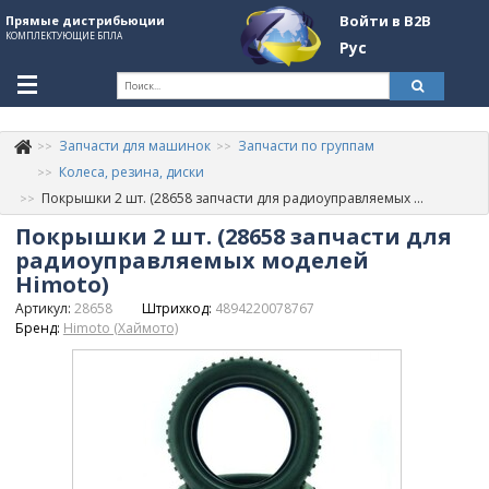
Войти в B2B
Прямые дистрибьюции
КОМПЛЕКТУЮЩИЕ БПЛА
Рус
Ук
Запчасти для машинок
Запчасти по группам
К
+380507774092
Колеса, резина, диски
Покрышки 2 шт. (28658 запчасти для радиоуправляемых моделей Himoto)
Информация о компании
Покрышки 2 шт. (28658 запчасти для
About Company
радиоуправляемых моделей
Himoto)
Обзоры
Артикул:
28658
Штрихкод:
4894220078767
Бренд:
Himoto (Хаймото)
Категории
Бренды
Войти в B2B
Стать партнером