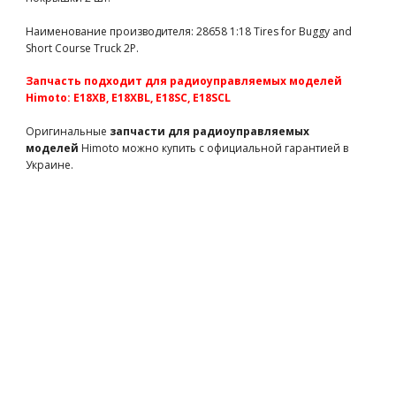
Колеса Louise Buggy 1/10 E-ROCKET Soft 12мм передние
белые 2шт (L-T3186SWKF)
Наименование производителя: 28658 1:18 Tires for Buggy and
L-T3186SWKF
750 грн
есть в наличии
Short Course Truck 2P.
Team Magic E4D Mounted Drift Tire 45 Degree 5 Spoke
Запчасть подходит для радиоуправляемых моделей
Orange 4p
Himoto: E18XB, E18XBL, E18SC, E18SCL
TM503390
820 грн
есть в наличии
Team Magic E6-3 Mounted Tire 7.1" Size - New 5 spokes wheel
Оригинальные
запчасти для радиоуправляемых
2p
моделей
Himoto можно купить с официальной гарантией в
Украине.
TM505252BK
3750 грн
есть в наличии
Team Magic E5 Mounted Tire 2p
TM510136
2300 грн
есть в наличии