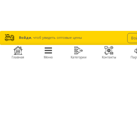
Войди
, чтоб увидеть оптовые цены
Во
Главная
Меню
Категории
Контакты
Пар