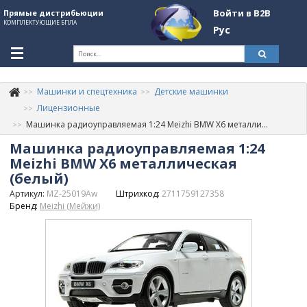
Войти в B2B
Прямые дистрибьюции
КОМПЛЕКТУЮЩИЕ БПЛА
Рус
Ук
Машинки и спецтехника
Детские машинки
К
+380507774092
Лицензионные
Машинка радиоуправляемая 1:24 Meizhi BMW X6 металлическая (белый)
Информация о компании
Машинка радиоуправляемая 1:24
About Company
Meizhi BMW X6 металлическая
(белый)
Обзоры
Артикул:
MZ-25019Aw
Штрихкод:
2711759127358
Бренд:
Meizhi (Мейжи)
Категории
Бренды
Войти в B2B
Стать партнером