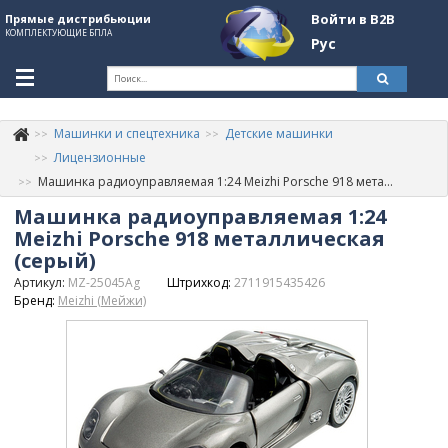
Войти в B2B
Прямые дистрибьюции
КОМПЛЕКТУЮЩИЕ БПЛА
Рус
Ук
Машинки и спецтехника
Детские машинки
К
+380507774092
Лицензионные
Машинка радиоуправляемая 1:24 Meizhi Porsche 918 металлическая (серый)
Информация о компании
Машинка радиоуправляемая 1:24
About Company
Meizhi Porsche 918 металлическая
(серый)
Обзоры
Артикул:
MZ-25045Ag
Штрихкод:
2711915435426
Бренд:
Meizhi (Мейжи)
Категории
Бренды
Войти в B2B
Стать партнером