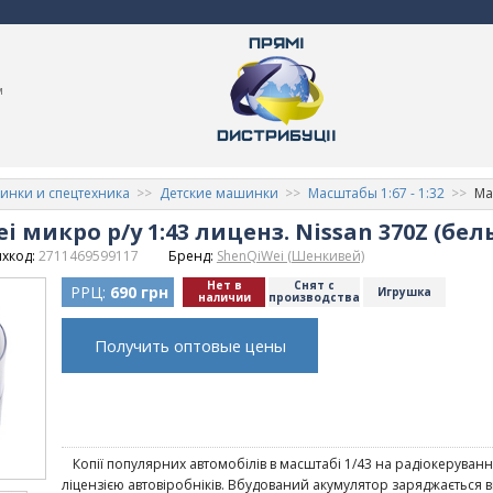
м
нки и спецтехника
Детские машинки
Масштабы 1:67 - 1:32
Ма
микро р/у 1:43 лиценз. Nissan 370Z (бел
хкод:
2711469599117
Бренд:
ShenQiWei (Шенкивей)
Нет в
Снят с
РРЦ:
690 грн
Игрушка
наличии
производства
Получить оптовые цены
Копії популярних автомобілів в масштабі 1/43 на радіокеруванн
ліцензією автовіробніків. Вбудований акумулятор заряджається в