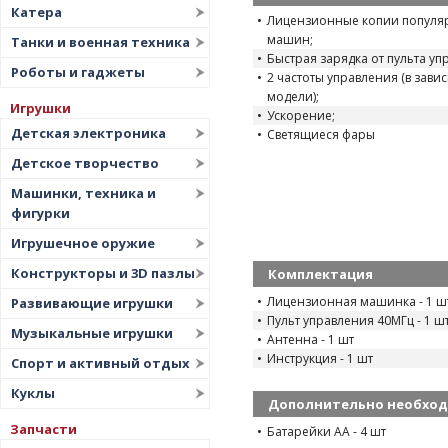
Катера
Лицензионные копии популя
машин;
Танки и военная техника
Быстрая зарядка от пульта уп
Роботы и гаджеты
2 частоты управления (в зави
модели);
Игрушки
Ускорение;
Детская электроника
Светящиеся фары
Детское творчество
Машинки, техника и
фигурки
Игрушечное оружие
Конструкторы и 3D пазлы
Комплектация
Лицензионная машинка - 1 ш
Развивающие игрушки
Пульт управления 40МГц - 1 ш
Музыкальные игрушки
Антенна - 1 шт
Инструкция - 1 шт
Спорт и активный отдых
Куклы
Дополнительно необхо
Запчасти
Батарейки АА - 4 шт