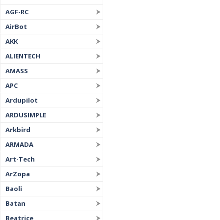
AGF-RC
AirBot
AKK
ALIENTECH
AMASS
APC
Ardupilot
ARDUSIMPLE
Arkbird
ARMADA
Art-Tech
ArZopa
Baoli
Batan
Beatrice