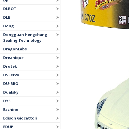
DJI
DLBOT
DLE
Dong
Dongguan Hengchang
Sealing Technology
DragonLabs
Dreanique
Drotek
DSServo
DU-BRO
Dualsky
DYS
Eachine
Edison Giocattoli
EDUP