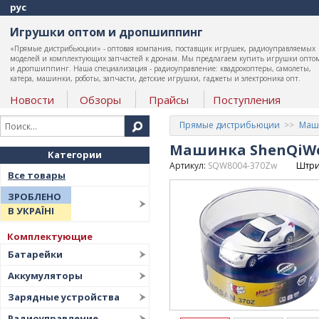
рус
Игрушки оптом и дропшиппинг
«Прямые дистрибьюции» - оптовая компания, поставщик игрушек, радиоуправляемых
моделей и комплектующих запчастей к дронам. Мы предлагаем купить игрушки опто
и дропшиппинг. Наша специализация - радиоуправление: квадрокоптеры, самолеты,
катера, машинки, роботы, запчасти, детские игрушки, гаджеты и электроника опт.
Новости
Обзоры
Прайсы
Поступления
Прямые дистрибьюции
Маши
Машинка ShenQiWei 
Категории
Артикул:
SQW8004-370Zw
Штри
Все товары
ЗРОБЛЕНО
В УКРАЇНІ
Комплектующие
Батарейки
Аккумуляторы
Зарядные устройства
Радиоуправление