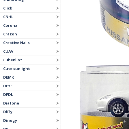
Click
CNHL
Corona
Crazon
Creative Nails
CUAV
CubePilot
Cute sunlight
DEMK
DEYE
DFDL
Diatone
DiFly
Dinogy