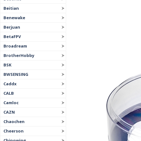
Beitian
Benewake
Berjuan
BetaFPV
Broadream
BrotherHobby
BSK
BWSENSING
Caddx
CALB
Camloc
CAZN
Chaochen
Cheerson
Chinowing