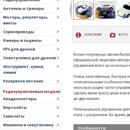
Антенны и трекеры
Моторы, регуляторы,
винты
Сервоприводы
ОПИСАНИЕ
ФОТО
Камеры и подвесы
FPV для дронов
Копии популярных автомобилей
Электроника для дронов
официальной лицензии автопрои
управления всего за несколько 
Инструмент, сумки,
химия
Очень качественные, быстрые 
Резервное питание
отличительными особенностями 
несколько радио частот управл
Радиоуправляемые модели
сделать мини трассу дома или 
до двух машин.
Квадрокоптеры
Вертолёты
Пятиканальное управление даёт 
ехать с ускорением. Во время д
Самолёты
Машинки и спецтехника
Особенности