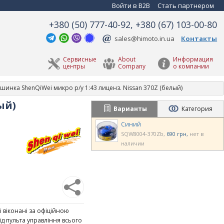
Войти в B2B
Стать партнером
+380 (50) 777-40-92, +380 (67) 103-00-80
sales@himoto.in.ua
Контакты
Сервисные
About
Информация
центры
Company
о компании
шинка ShenQiWei микро р/у 1:43 лиценз. Nissan 370Z (белый)
ый)
Варианты
Категория
Синий
SQW8004-370Zb
690 грн
нет в
наличии
і віконані за офіційною
ід пульта управління всього