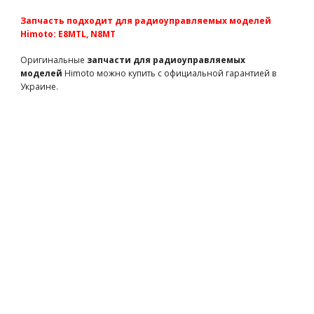
TM510190B
2000 грн
есть в наличии
Запчасть подходит для радиоуправляемых моделей
Team Magic E5 HX - Body 1/10 Racing Truck Red
Himoto: E8MTL, N8MT
TM510190R
2000 грн
есть в наличии
Оригинальные
запчасти для радиоуправляемых
Кузов (запчасть для краулера WL Toys 24438)
моделей
Himoto можно купить с официальной гарантией в
WL-24438-B.0605
180 грн
есть в наличии
Украине.