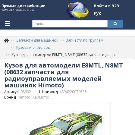
Войти в B2B
Прямые дистрибьюции
КОМПЛЕКТУЮЩИЕ БПЛА
Рус
Ук
Запчасти для машинок
Запчасти по группам
К
+380507774092
Кузова и спойлеры
Кузов для автомодели E8MTL, N8MT (08632 запчасти для радиоуправляемых моделей машинок Himoto)
Информация о компании
Кузов для автомодели E8MTL, N8MT
About Company
(08632 запчасти для
радиоуправляемых моделей
Обзоры
машинок Himoto)
Артикул:
08632
Штрихкод:
4894220079535
Категории
Бренд:
Himoto (Хаймото)
Бренды
Войти в B2B
Стать партнером