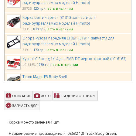
радиоуправляемых моделей Himoto)
28725
520 грн
есть в наличии
Корка багги черная (31313 запчасти для
радиоуправляемых моделей Himoto)
31313
870 грн
есть в наличии
Опора кузова передняя E10BP (31911 запчасти для
радиоуправляемых моделей Himoto)
31911
170 грн
есть в наличии
Кузов LC Racing 1/14 для EMB-DT черно-красный (LC-6163)
LC-6163
1750 грн
есть в наличии
Team Magic E5 Body Shell
TM510168
2000 грн
есть в наличии
Team Magic E5 Body Shell for Brushed Ver. Silver
ОПИСАНИЕ
ФОТО
СВЕДЕНИЯ О ТОВАРЕ
TM510168E
2250 грн
есть в наличии
ЗАПЧАСТЬ ДЛЯ
Team Magic E5 Shims for Rear Wing 2p
TM510185
150 грн
есть в наличии
Корка монстр зеленая 1 шт.
Team Magic E5 HX - Body 1/10 Racing Truck Blue
Наименование производителя: 08632 1:8 Truck Body Green.