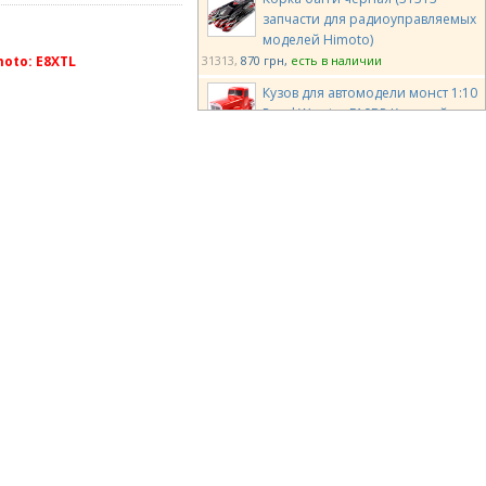
запчасти для радиоуправляемых
моделей Himoto)
31313
870 грн
есть в наличии
oto: E8XTL
Кузов для автомодели монст 1:10
Road Warrior E10BP Красный
(31901 запчасти для
радиоуправляемых моделей Himoto)
31901
1080 грн
есть в наличии
Кузов LC Racing 1/14 для EMB-TG
розовый (LC-6166)
LC-6166
1050 грн
есть в наличии
Team Magic E4D TPR Pre-painted
Body Shell Blue
TM503367BA
1900 грн
есть в
наличии
Team Magic E4D SRC Pre-painted
Body Shell White
TM503368WA
2300 грн
есть в
наличии
Team Magic E6 HX Body Upper