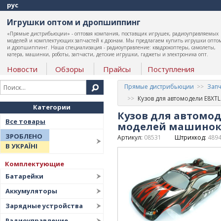
рус
Игрушки оптом и дропшиппинг
«Прямые дистрибьюции» - оптовая компания, поставщик игрушек, радиоуправляемых
моделей и комплектующих запчастей к дронам. Мы предлагаем купить игрушки опто
и дропшиппинг. Наша специализация - радиоуправление: квадрокоптеры, самолеты,
катера, машинки, роботы, запчасти, детские игрушки, гаджеты и электроника опт.
Новости
Обзоры
Прайсы
Поступления
Прямые дистрибьюции
Запч
Кузов для автомодели E8XT
Категории
Кузов для автомод
Все товары
моделей машинок 
ЗРОБЛЕНО
Артикул:
08531
Штрихкод:
489
В УКРАЇНІ
Комплектующие
Батарейки
Аккумуляторы
Зарядные устройства
Радиоуправление