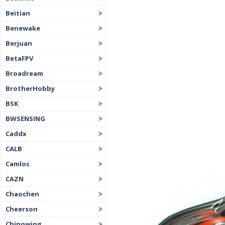
Beitian
Benewake
Berjuan
BetaFPV
Broadream
BrotherHobby
BSK
BWSENSING
Caddx
CALB
Camloc
CAZN
Chaochen
Cheerson
Chinowing