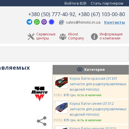
Войти в B2B
Стать партнером
+380 (50) 777-40-92, +380 (67) 103-00-80
sales@himoto.in.ua
Контакты
Сервисные
About
Информация
центры
Company
о компании
равляемых
Категория
Корка багги красная (31301
запчасти для радиоуправляемых
моделей Himoto)
31301
870 грн
есть в наличии
Корка багги синяя (31312
запчасти для радиоуправляемых
моделей Himoto)
31312
870 грн
есть в наличии
Корка багги черная (31313