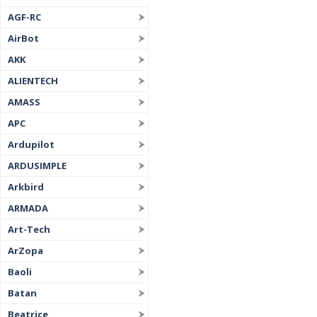
AGF-RC
AirBot
AKK
ALIENTECH
AMASS
APC
Ardupilot
ARDUSIMPLE
Arkbird
ARMADA
Art-Tech
ArZopa
Baoli
Batan
Beatrice