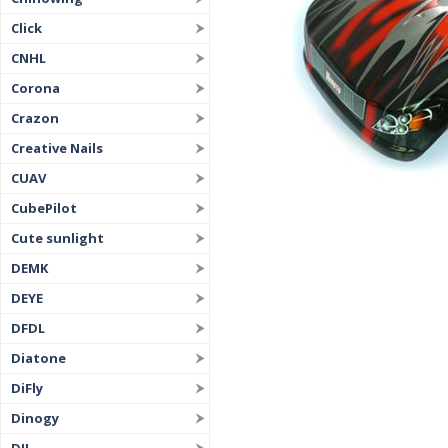
Click
CNHL
Corona
Crazon
Creative Nails
CUAV
CubePilot
Cute sunlight
DEMK
DEYE
DFDL
Diatone
DiFly
Dinogy