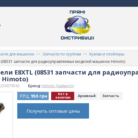
м
асти для машинок
Запчасти по группам
Кузова и спойлеры
L (08531 запчасти для радиоуправляемых моделей машинок Himoto)
ели E8XTL (08531 запчасти для радиоуп
Himoto)
4220079542
Бренд:
Himoto (Хаймото)
Нет в
РРЦ:
950 грн
Архивный
Запчасть
наличии
Получить оптовые цены