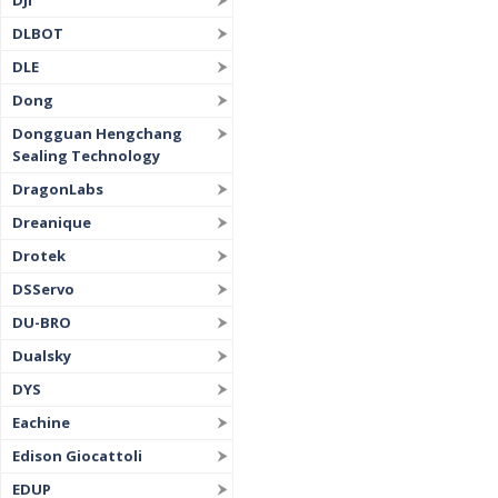
DJI
DLBOT
DLE
Dong
Dongguan Hengchang
Sealing Technology
DragonLabs
Dreanique
Drotek
DSServo
DU-BRO
Dualsky
DYS
Eachine
Edison Giocattoli
EDUP