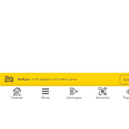
Войди
, чтоб увидеть оптовые цены
Во
Главная
Меню
Категории
Контакты
Пар