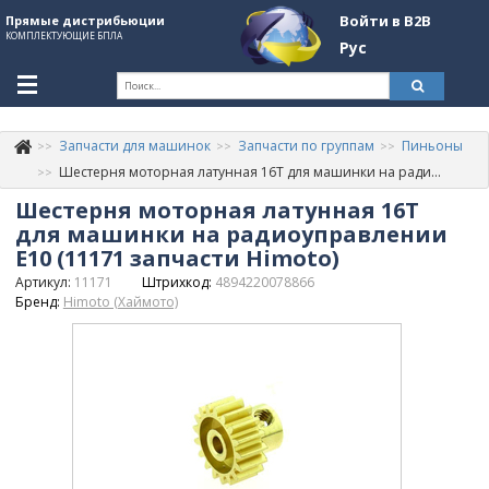
Войти в B2B
Прямые дистрибьюции
КОМПЛЕКТУЮЩИЕ БПЛА
Рус
Ук
Запчасти для машинок
Запчасти по группам
Пиньоны
К
+380507774092
Шестерня моторная латунная 16Т для машинки на радиоуправлении E10 (11171 запчасти Himoto)
Шестерня моторная латунная 16Т
Информация о компании
для машинки на радиоуправлении
About Company
E10 (11171 запчасти Himoto)
Артикул:
11171
Штрихкод:
4894220078866
Обзоры
Бренд:
Himoto (Хаймото)
Категории
Бренды
Войти в B2B
Стать партнером