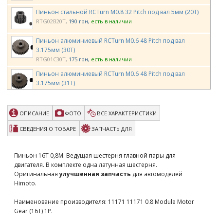
Пиньон стальной RCTurn M0.8 32 Pitch под вал 5мм (20T)
RTG02B20T
190 грн
есть в наличии
Пиньон алюминиевый RCTurn M0.6 48 Pitch под вал
3.175мм (30T)
RTG01C30T
175 грн
есть в наличии
Пиньон алюминиевый RCTurn M0.6 48 Pitch под вал
3.175мм (31T)
RTG01C31T
175 грн
есть в наличии
Пиньон стальной RCTurn M0.8 32 Pitch под вал 5мм (15T)
ОПИСАНИЕ
ФОТО
ВСЕ ХАРАКТЕРИСТИКИ
RTG02B15T
190 грн
есть в наличии
СВЕДЕНИЯ О ТОВАРЕ
ЗАПЧАСТЬ ДЛЯ
Пиньон стальной RCTurn M0.8 32 Pitch под вал 5мм (16T)
RTG02B16T
190 грн
есть в наличии
Пиньон 16Т 0,8М. Ведущая шестерня главной пары для
Пиньон стальной RCTurn M0.8 32 Pitch под вал 5мм (19T)
двигателя. В комплекте одна латунная шестерня.
RTG02B19T
190 грн
есть в наличии
Оригинальная
улучшенная запчасть
для автомоделей
Himoto.
Team Magic M1.0 21T Pinion Gear for 5mm Shaft
Наименование производителя: 11171 11171 0.8 Module Motor
TMK6602-21
340 грн
есть в наличии
Gear (16T) 1P.