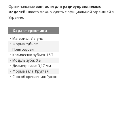
Пиньон 17T 2 шт (запчасть для WL Toys A232)
Оригинальные
запчасти для радиоуправляемых
WL-A202-40
66 грн
есть в наличии
моделей
Himoto можно купить с официальной гарантией в
Украине.
Характеристики
Материал: Латунь
Форма зубьев:
Прямозубая
Количество зубьев: 16 T
Модуль зуба: 0,8
Диаметр вала: 3,17 мм
Форма вала: Круглая
Способ крепления: Гужон