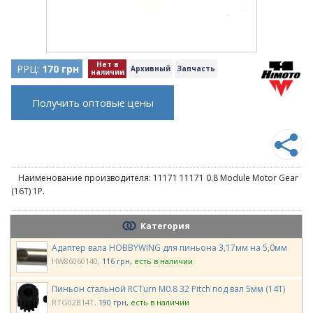
Нет в
РРЦ:
170 грн
Архивный
Запчасть
наличии
Получить оптовые цены
Наименование производителя: 11171 11171 0.8 Module Motor Gear
(16T) 1P.
Категория
Адаптер вала HOBBYWING для пиньона 3,17мм на 5,0мм
HW86060140
116 грн
есть в наличии
Пиньон стальной RCTurn M0.8 32 Pitch под вал 5мм (14T)
RTG02B14T
190 грн
есть в наличии