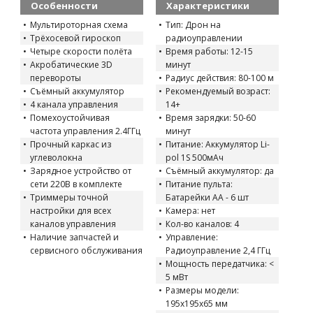
Особенности
Характеристики
Мультироторная схема
Тип: Дрон на
Трёхосевой гироскоп
радиоуправлении
Четыре скорости полёта
Время работы: 12-15
Акробатические 3D
минут
перевороты
Радиус действия: 80-100 м
Съёмный аккумулятор
Рекомендуемый возраст:
4 канала управления
14+
Помехоустойчивая
Время зарядки: 50-60
частота управления 2.4ГГц
минут
Прочный каркас из
Питание: Аккумулятор Li-
углеволокна
pol 1S 500мАч
Зарядное устройство от
Съёмный аккумулятор: да
сети 220В в комплекте
Питание пульта:
Триммеры точной
Батарейки АА - 6 шт
настройки для всех
Камера: нет
каналов управления
Кол-во каналов: 4
Наличие запчастей и
Управление:
сервисного обслуживания
Радиоуправление 2,4 ГГц
Мощность передатчика: <
5 мВт
Размеры модели:
195х195х65 мм