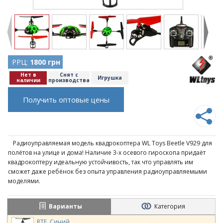
РРЦ:
1800 грн
Нет в
Снят с
Игрушка
наличии
производства
Получить оптовые цены
Радиоуправляемая модель квадрокоптера WL Toys Beetle V929 для
полётов на улице и дома! Наличие 3-х осевого гироскопа придаёт
квадрокоптеру идеальную устойчивость, так что управлять им
сможет даже ребёнок без опыта управления радиоуправляемыми
моделями.
Варианты
Категория
RTF, Синий