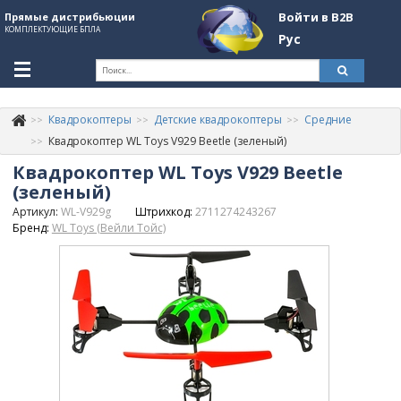
Войти в B2B
Прямые дистрибьюции
КОМПЛЕКТУЮЩИЕ БПЛА
Рус
Ук
Квадрокоптеры
Детские квадрокоптеры
Средние
К
+380507774092
Квадрокоптер WL Toys V929 Beetle (зеленый)
Квадрокоптер WL Toys V929 Beetle
Информация о компании
(зеленый)
About Company
Артикул:
WL-V929g
Штрихкод:
2711274243267
Бренд:
WL Toys (Вейли Тойс)
Обзоры
Категории
Бренды
Войти в B2B
Стать партнером