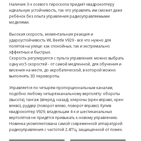
Наличие 3-х осевого гироскопа придаёт квадрокоптеру
идеальную устойчивость, так что управлять им сможет даже
ребёнок без опыта управления радиоуправляемыми
моделями.
Высокая скорость, моментальная реакция и
удароустойчивость WL Beetle V929 - всё что нужно для
полётов на улице: как спокойных, так и экстремально
эффектных и быстрых.
Скорость регулируется с пульта управления: можно выбрать
одну из 5 скоростей - от самой медленной, для обучения и
висения на месте, до акробатической, в которой можно
выполнять 3D перевороты.
Управляется по четырём пропорциональным каналам,
подобно любому четырёхканальному вертолёту: обороты
(высота), тангаж (вперёд, назад), элероны (крен вправо, крен
влево), руддер (поворот влево, поворот вправо). Купив
квадрокоптер V929, владельцам 4-х и шестиканальных
вертолётов не придётся привыкать к новому управлению.
Новинка укомплектована самой современной аппаратурой
радиоуправления с частотой 2.4ГГц, защищённой от помех.