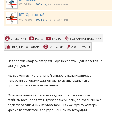
WL-V929b
1800 грн
нет в наличии
RTF, Оранжевый
WL-V929o
1800 грн
нет в наличии
ОПИСАНИЕ
ФОТО
ВИДЕО
ВСЕ ХАРАКТЕРИСТИКИ
СВЕДЕНИЯ О ТОВАРЕ
ЗАГРУЗКИ
АКСЕССУАРЫ
Недорогой квадрокоптер WL Toys Beetle V929 для полётов на
улице и дома!
Квадрокоптер - летательный аппарат, мультикоптер, с
четырьмя роторами диагонально вращающимися в
противоположных направлениях.
Отличительные черты всех квадрокоптеров - высокая
стабильность в полёте и грузоподьёмность, по сравнению с
радиоуправляемыми вертолётами. Так же мультикоптеры
крепче вертолётов из-за упрощённой конструкции.