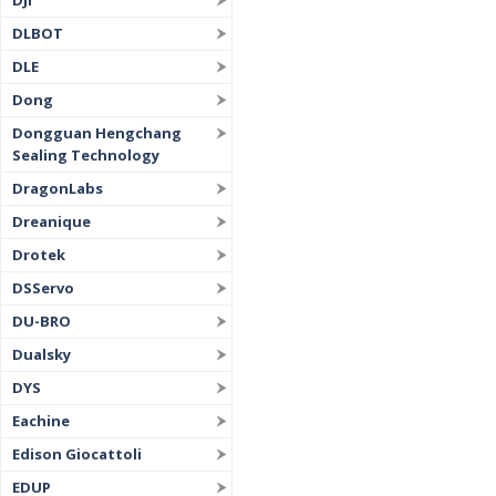
DJI
DLBOT
DLE
Dong
Dongguan Hengchang
Sealing Technology
DragonLabs
Dreanique
Drotek
DSServo
DU-BRO
Dualsky
DYS
Eachine
Edison Giocattoli
EDUP