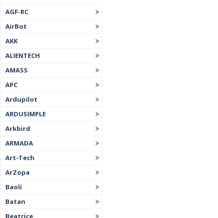
AGF-RC
AirBot
AKK
ALIENTECH
AMASS
APC
Ardupilot
ARDUSIMPLE
Arkbird
ARMADA
Art-Tech
ArZopa
Baoli
Batan
Beatrice