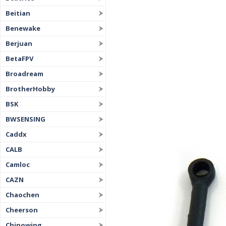
Beitian
Benewake
Berjuan
BetaFPV
Broadream
BrotherHobby
BSK
BWSENSING
Caddx
CALB
Camloc
CAZN
Chaochen
Cheerson
Chinowing