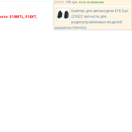
23619
170 грн
есть в наличии
Бампер для автомодели E18 2шт
(23622 запчасти для
to: E18MTL, E18XT,
радиоуправляемых моделей
машинок Himoto)
23622
129 грн
есть в наличии
Штифты опорные для нижних
рычагов подвески 2 шт для
машинки на радиоуправлении
E18 (23625 запчасти Himoto)
23625
86 грн
есть в наличии
Подшипники шариковые 4*8*3
мм для машинки на
радиоуправлении E18 (23628
запчасти Himoto)
23628
440 грн
есть в наличии
Шимы 2,6*6*0,5 6 шт. (28676
запчасти для радиоуправляемых
моделей Himoto)
28676
86 грн
есть в наличии
Корпус механизма