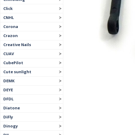
Click
CNHL
Corona
Crazon
Creative Nails
CUAV
CubePilot
Cute sunlight
DEMK
DEYE
DFDL
Diatone
DiFly
Dinogy