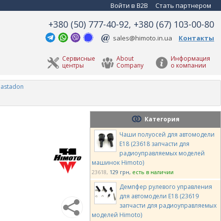
Войти в B2B
Стать партнером
+380 (50) 777-40-92, +380 (67) 103-00-80
sales@himoto.in.ua
Контакты
Сервисные
About
Информация
центры
Company
о компании
Mastadon
Категория
Чаши полуосей для автомодели
E18 (23618 запчасти для
радиоуправляемых моделей
машинок Himoto)
23618
129 грн
есть в наличии
Демпфер рулевого управления
для автомодели E18 (23619
запчасти для радиоуправляемых
моделей Himoto)