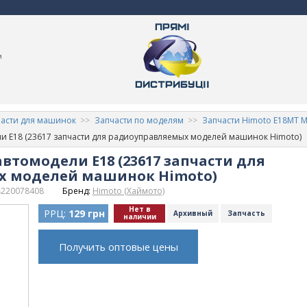
м
асти для машинок
Запчасти по моделям
Запчасти Himoto E18MT 
ли E18 (23617 запчасти для радиоуправляемых моделей машинок Himoto)
автомодели E18 (23617 запчасти для
х моделей машинок Himoto)
4220078408
Бренд:
Himoto (Хаймото)
Нет в
РРЦ:
129 грн
Архивный
Запчасть
наличии
Получить оптовые цены