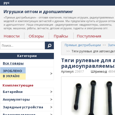
рус
Игрушки оптом и дропшиппинг
«Прямые дистрибьюции» - оптовая компания, поставщик игрушек, радиоуправляемых
моделей и комплектующих запчастей к дронам. Мы предлагаем купить игрушки опто
и дропшиппинг. Наша специализация - радиоуправление: квадрокоптеры, самолеты,
катера, машинки, роботы, запчасти, детские игрушки, гаджеты и электроника опт.
Новости
Обзоры
Прайсы
Поступления
Прямые дистрибьюции
Запч
Тяги рулевые для автомоде
Категории
Тяги рулевые для 
Все товары
радиоуправляемы
ЗРОБЛЕНО
Артикул:
23617
Штрихкод:
489
В УКРАЇНІ
Комплектующие
Батарейки
Аккумуляторы
Зарядные устройства
Радиоуправление