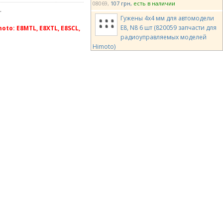
08069
107 грн
есть в наличии
.
Гужены 4х4 мм для автомодели
E8, N8 6 шт (820059 запчасти для
o: E8MTL, E8XTL, E8SCL,
радиоуправляемых моделей
Himoto)
820059
86 грн
есть в наличии
Штифты 4 шт. (86054 запчасти
для радиоуправляемых моделей
Himoto)
86054
129 грн
есть в наличии
Винты 3х9,5 мм с плоской
шляпкой 12 шт. (903-106 запчасти
для радиоуправляемых моделей
Himoto)
903-106
86 грн
есть в наличии
Team Magic Lockpin 2.5x14mm 4p
TM116752
195 грн
есть в наличии
Team Magic 3x10mm Button Head
Screw 6p
TM126310BU
95 грн
есть в наличии