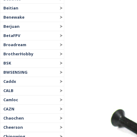
Beitian
Benewake
Berjuan
BetaFPV
Broadream
BrotherHobby
BSK
BWSENSING
Caddx
CALB
Camloc
CAZN
Chaochen
Cheerson
Chinowing