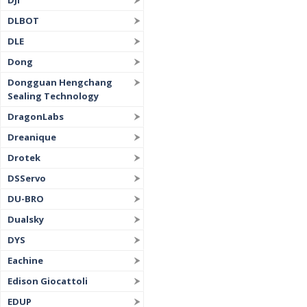
DJI
DLBOT
DLE
Dong
Dongguan Hengchang
Sealing Technology
DragonLabs
Dreanique
Drotek
DSServo
DU-BRO
Dualsky
DYS
Eachine
Edison Giocattoli
EDUP