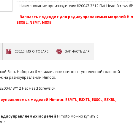
Наименование производителя: 820047 3*12 Flat Head Screws 6P
Запчасть подходит для радиоуправляемых моделей Himot
E8XBL, N8MT, N8XB
СВЕДЕНИЯ О ТОВАРЕ
ЗАПЧАСТЬ ДЛЯ
кой 6 шт. Набор из 6 металлических винтов с утопленной головкой
к на радиоуправлении Himoto.
0047 3*12 Flat Head Screws 6P.
управляемых моделей Himoto: E8MTL, E8XTL, E8SCL, E8XBL,
 радиоуправляемых моделей
Himoto можно купить с
ине.