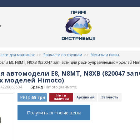
м
асти для машинок
Запчасти по группам
Метизы и пины
дели E8, N8MT, N8XB (820047 запчасти для радиоуправляемых моделей Him
я автомодели E8, N8MT, N8XB (820047 зап
 моделей Himoto)
94220063534
Бренд:
Himoto (Хаймото)
Нет в
РРЦ:
65 грн
Архивный
Запчасть
наличии
Получить оптовые цены