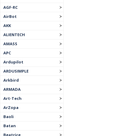
AGF-RC
AirBot
AKK
ALIENTECH
AMASS
APC
Ardupilot
ARDUSIMPLE
Arkbird
ARMADA
Art-Tech
ArZopa
Baoli
Batan
Beatrice