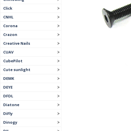
Click
CNHL
Corona
Crazon
Creative Nails
CUAV
CubePilot
Cute sunlight
DEMK
DEYE
DFDL
Diatone
DiFly
Dinogy