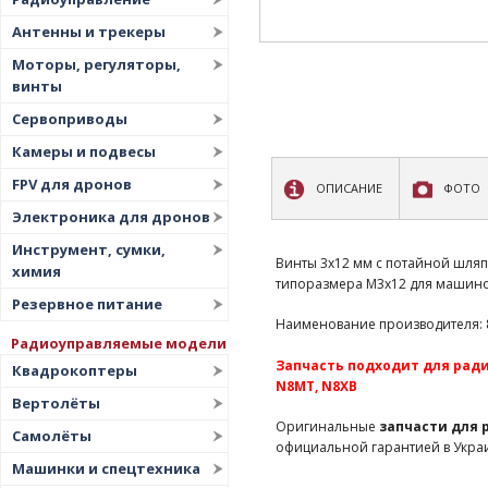
Антенны и трекеры
Моторы, регуляторы,
винты
Сервоприводы
Камеры и подвесы
FPV для дронов
ОПИСАНИЕ
ФОТО
Электроника для дронов
Инструмент, сумки,
Винты 3х12 мм с потайной шляп
химия
типоразмера М3х12 для машино
Резервное питание
Наименование производителя: 82
Радиоуправляемые модели
Запчасть подходит для радио
Квадрокоптеры
N8MT, N8XB
Вертолёты
Оригинальные
запчасти для
Самолёты
официальной гарантией в Укра
Машинки и спецтехника