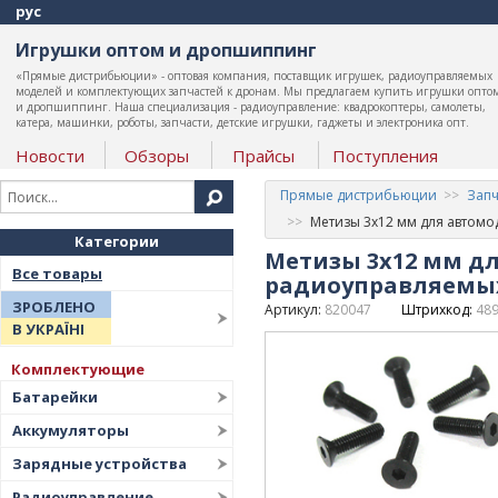
рус
Игрушки оптом и дропшиппинг
«Прямые дистрибьюции» - оптовая компания, поставщик игрушек, радиоуправляемых
моделей и комплектующих запчастей к дронам. Мы предлагаем купить игрушки опто
и дропшиппинг. Наша специализация - радиоуправление: квадрокоптеры, самолеты,
катера, машинки, роботы, запчасти, детские игрушки, гаджеты и электроника опт.
Новости
Обзоры
Прайсы
Поступления
Прямые дистрибьюции
Запч
Метизы 3х12 мм для автомо
Категории
Метизы 3х12 мм дл
Все товары
радиоуправляемых
ЗРОБЛЕНО
Артикул:
820047
Штрихкод:
48
В УКРАЇНІ
Комплектующие
Батарейки
Аккумуляторы
Зарядные устройства
Радиоуправление