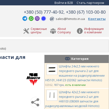
Войти в B2B
Стать партнером
+380 (50) 777-40-92, +380 (67) 103-00-80
sales@himoto.in.ua
Контакты
Сервисные
About
Информация
центры
Company
о компании
oto)
части для
Категория
Штифты 24х2,5 мм нижнего
переднего рычага 2 шт для
машинки на радиоуправлении
HI5101, HI4123 (02062 запчасти Himoto)
02062
107 грн
есть в наличии
Штифты 42х2,5 мм нижнего
переднего рычага 2 шт для
HI6103 (08069 запчасти для
радиоуправляемых моделей Himoto)