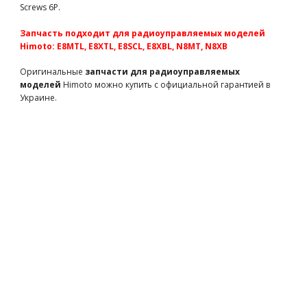
Team Magic 8.1x12x0.5mm Shim 10p
Screws 6P.
TM130133
170 грн
есть в наличии
Запчасть подходит для радиоуправляемых моделей
Himoto: E8MTL, E8XTL, E8SCL, E8XBL, N8MT, N8XB
Team Magic E5 Lower Arm Hinge Pin 2p
TM510137
215 грн
есть в наличии
Оригинальные
запчасти для радиоуправляемых
моделей
Himoto можно купить с официальной гарантией в
Team Magic E5 Upper Arm Hinge Pin 2p
Украине.
TM510138
170 грн
есть в наличии