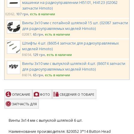
машинки на радиоуправлении HI5101, HI4123 (02062
запчасти Himoto)
02062
107 грн
есть в наличии
Винты 3х10 мм с потайной шляпкой 15 шт. (02087 запчасти
для радиоуправляемых моделей Himoto)
02087
65 грн
есть в наличии
Штифты 4 шт. (86054 запчасти для радиоуправляемых
моделей Himoto)
86054
129 грн
есть в наличии
Винты 3х10 мм с выпуклой шляпкой 4 шт. (86074 запчасти
для радиоуправляемых моделей Himoto)
86074
65 грн
есть в наличии
Метизы комплект LC Racing для моделей 1/14 (LC-6041)
LC-6041
245 грн
есть в наличии
ОПИСАНИЕ
ФОТО
СВЕДЕНИЯ О ТОВАРЕ
Team Magic 6.8mm Flanged Steel Ball (10)
ЗАПЧАСТЬ ДЛЯ
TM115031
340 грн
есть в наличии
Team Magic 2x9.8mm Pin 10p
Винты 3х14 мм с выпуклой шляпкой 6 шт.
TM116240
132 грн
есть в наличии
Наименование производителя: 820052 3*14 Button Head