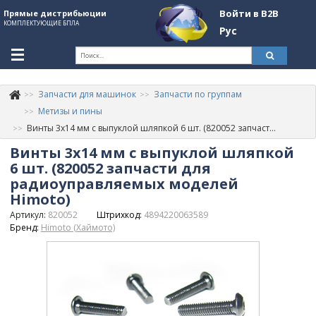
Войти в B2B
Прямые дистрибьюции
КОМПЛЕКТУЮЩИЕ БПЛА
Рус
Ук
Запчасти для машинок
Запчасти по группам
К
+380507774092
Метизы и пины
Винты 3х14 мм с выпуклой шляпкой 6 шт. (820052 запчасти для радиоуправляемых моделей Himoto)
Информация о компании
Винты 3х14 мм с выпуклой шляпкой
About Company
6 шт. (820052 запчасти для
радиоуправляемых моделей
Обзоры
Himoto)
Артикул:
820052
Штрихкод:
4894220063589
Категории
Бренд:
Himoto (Хаймото)
Бренды
Войти в B2B
Стать партнером