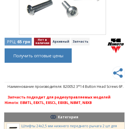
Нет в
РРЦ:
65 грн
Архивный
Запчасть
наличии
Получить оптовые цены
Наименование производителя: 820052 3*14 Button Head Screws 6P.
Запчасть подходит для радиоуправляемых моделей
Himoto: E8MTL, E8XTL, E8SCL, E8XBL, N8MT, N8XB
Категория
Штифты 24х2,5 мм нижнего переднего рычага 2 шт для