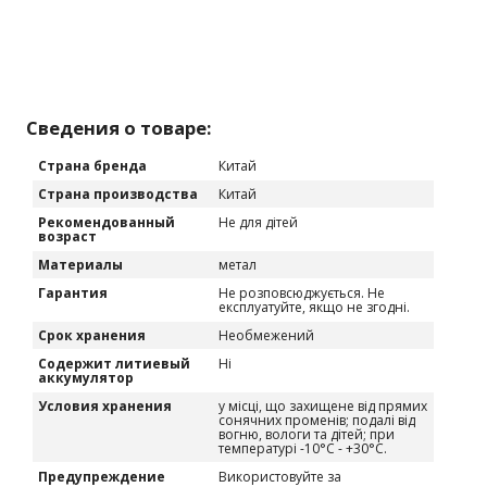
Сведения о товаре:
Страна бренда
Китай
Страна производства
Китай
Рекомендованный
Не для дітей
возраст
Материалы
метал
Гарантия
Не розповсюджується. Не
експлуатуйте, якщо не згодні.
Срок хранения
Необмежений
Содержит литиевый
Ні
аккумулятор
Условия хранения
у місці, що захищене від прямих
сонячних променів; подалі від
вогню, вологи та дітей; при
температурі -10°C - +30°C.
Предупреждение
Використовуйте за