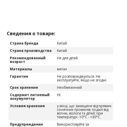
Сведения о товаре:
Страна бренда
Китай
Страна производства
Китай
Рекомендованный
Не для дітей
возраст
Материалы
метал
Гарантия
Не розповсюджується. Не
експлуатуйте, якщо не згодні.
Срок хранения
Необмежений
Содержит литиевый
Ні
аккумулятор
Условия хранения
у місці, що захищене від прямих
сонячних променів; подалі від
вогню, вологи та дітей; при
температурі -10°C - +30°C.
Предупреждение
Використовуйте за