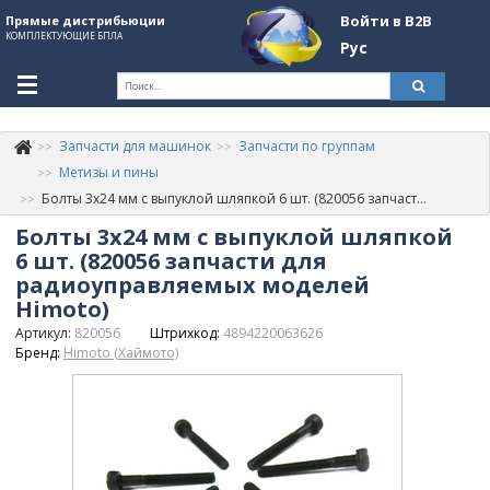
Войти в B2B
Прямые дистрибьюции
КОМПЛЕКТУЮЩИЕ БПЛА
Рус
Ук
Запчасти для машинок
Запчасти по группам
К
+380507774092
Метизы и пины
Болты 3х24 мм с выпуклой шляпкой 6 шт. (820056 запчасти для радиоуправляемых моделей Himoto)
Информация о компании
Болты 3х24 мм с выпуклой шляпкой
About Company
6 шт. (820056 запчасти для
радиоуправляемых моделей
Обзоры
Himoto)
Артикул:
820056
Штрихкод:
4894220063626
Категории
Бренд:
Himoto (Хаймото)
Бренды
Войти в B2B
Стать партнером