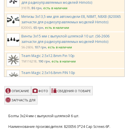
для радиоуправляемых моделей Himoto)
31070
86 грн
есть в наличии
Метизы 3х13,5 мм для автомодели E8, N8MT, N8XB (820065
запчасти для радиоуправляемых моделей Himoto)
820065
65 грн
есть в наличии
Винты 3х15 мм с выпуклой шляпкой 10 шт. (S6-2606
запчасти для радиоуправляемых моделей Himoto)
S6-2606
107 грн
есть в наличии
Team Magic 2.5x12.8mm Pin 10p
TM116218
190 грн
есть в наличии
Team Magic 2.5x16.8mm PIN 10p
TM116229
195 грн
есть в наличии
Team Magic 2.5x14.8mm Pin 10p
ОПИСАНИЕ
ФОТО
СВЕДЕНИЯ О ТОВАРЕ
TM116233
144 грн
есть в наличии
ЗАПЧАСТЬ ДЛЯ
Team Magic 3x6mm Steel Button Head Screw 6p
TM126306BU
84 грн
есть в наличии
Болты 3х24 мм с выпуклой шляпкой 6 шт.
Team Magic 3x12mm Steel F.H. Screw 6p
Наименование производителя: 820056 3*24 Cap Screws 6P.