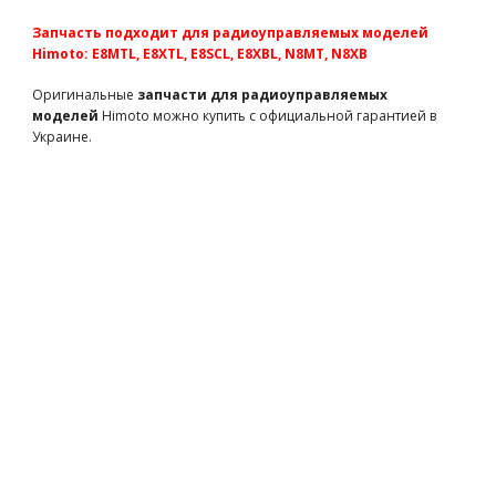
TM126312
72 грн
есть в наличии
Запчасть подходит для радиоуправляемых моделей
Team Magic 3x25mm Cap Screw 6p
Himoto: E8MTL, E8XTL, E8SCL, E8XBL, N8MT, N8XB
TM126325C
107 грн
есть в наличии
Оригинальные
запчасти для радиоуправляемых
Шайбы колесные 2 шт (запчасть для WL Toys A232)
моделей
Himoto можно купить с официальной гарантией в
WL-A202-43
66 грн
есть в наличии
Украине.