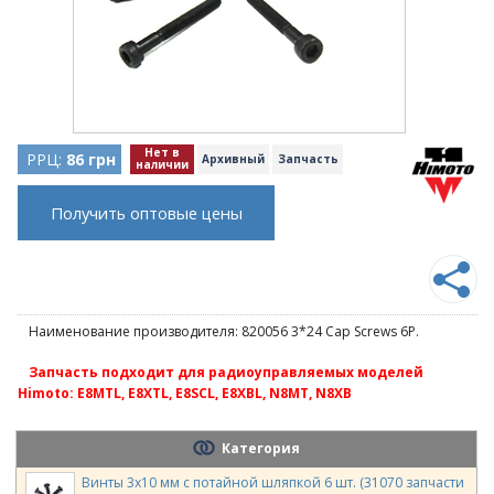
Нет в
РРЦ:
86 грн
Архивный
Запчасть
наличии
Получить оптовые цены
Наименование производителя: 820056 3*24 Cap Screws 6P.
Запчасть подходит для радиоуправляемых моделей
Himoto: E8MTL, E8XTL, E8SCL, E8XBL, N8MT, N8XB
Категория
Винты 3х10 мм с потайной шляпкой 6 шт. (31070 запчасти