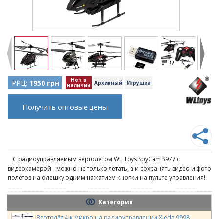
Нет в
РРЦ:
1950 грн
Архивный
Игрушка
наличии
Получить оптовые цены
С радиоуправляемым вертолетом WL Toys SpyCam S977 с
видеокамерой - можно не только летать, а и сохранять видео и фото
полётов на флешку одним нажатием кнопки на пульте управления!
Категория
Вертолёт 4-к микро на радиоуправлении Xieda 9998