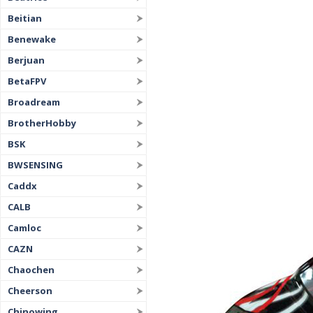
Beitian
Benewake
Berjuan
BetaFPV
Broadream
BrotherHobby
BSK
BWSENSING
Caddx
CALB
Camloc
CAZN
Chaochen
Cheerson
Chinowing