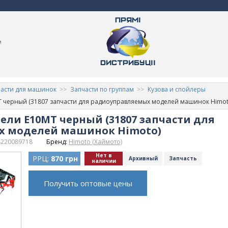
м
асти для машинок
Запчасти по группам
Кузова и спойлеры
T черный (31807 запчасти для радиоуправляемых моделей машинок Himot
ели E10MT черный (31807 запчасти для
х моделей машинок Himoto)
4220089718
Бренд:
Himoto (Хаймото)
Нет в
РРЦ:
870 грн
Архивный
Запчасть
наличии
Получить оптовые цены