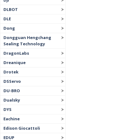
DJI
DLBOT
DLE
Dong
Dongguan Hengchang
Sealing Technology
DragonLabs
Dreanique
Drotek
DSServo
DU-BRO
Dualsky
DYS
Eachine
Edison Giocattoli
EDUP