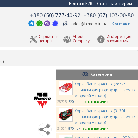
Войти в B2B
Стать партнером
+380 (50) 777-40-92, +380 (67) 103-00-80
sales@himoto.in.ua
Контакты
Сервисные
About
Информация
центры
Company
о компании
o)
Категория
Корка багги красная (28725
запчасти для радиоуправляемых
моделей Himoto)
28725
520 грн
есть в наличии
Корка багги красная (31301
запчасти для радиоуправляемых
моделей Himoto)
31301
870 грн
есть в наличии
Корка трагги прозрачная (31502