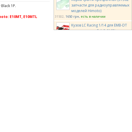
запчасти для радиоуправляемых
Black 1P.
моделей Himoto)
31502
1650 грн
есть в наличии
to: E10MT, E10MTL
Кузов LC Racing 1/14 для EMB-DT
черно-красный (LC-6163)
LC-6163
1750 грн
есть в наличии
Кузов LC Racing 1/14 для EMB-TG
розовый (LC-6166)
LC-6166
1050 грн
есть в наличии
Team Magic E4D TPR Pre-painted
Body Shell Blue
TM503367BA
1900 грн
есть в
наличии
Team Magic E6 HX Body Upper
Protection
TM505246-1
520 грн
есть в наличии
Team Magic E5 Body Shell
TM510168
2000 грн
есть в наличии
Team Magic E5 Body Shell for