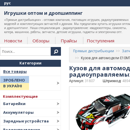
рус
Игрушки оптом и дропшиппинг
«Прямые дистрибьюции» - оптовая компания, поставщик игрушек, радиоуправляемых
моделей и комплектующих запчастей к дронам. Мы предлагаем купить игрушки опто
и дропшиппинг. Наша специализация - радиоуправление: квадрокоптеры, самолеты,
катера, машинки, роботы, запчасти, детские игрушки, гаджеты и электроника опт.
Новости
Обзоры
Прайсы
Поступления
Прямые дистрибьюции
Запч
Кузов для автомодели E10M
Категории
Кузов для автомод
Все товары
радиоуправляемы
ЗРОБЛЕНО
Артикул:
31807
Штрихкод:
489
В УКРАЇНІ
Комплектующие
Батарейки
Аккумуляторы
Зарядные устройства
Радиоуправление