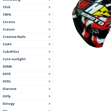
Click
CNHL
Corona
Crazon
Creative Nails
CUAV
CubePilot
Cute sunlight
DEMK
DEYE
DFDL
Diatone
DiFly
Dinogy