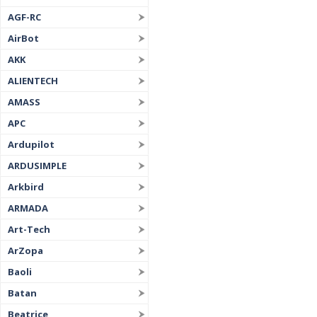
AGF-RC
AirBot
AKK
ALIENTECH
AMASS
APC
Ardupilot
ARDUSIMPLE
Arkbird
ARMADA
Art-Tech
ArZopa
Baoli
Batan
Beatrice