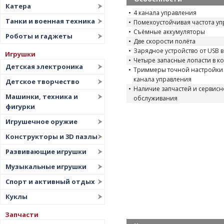
Катера
4 канала управления
Танки и военная техника
Помехоустойчивая частота упр
Съёмные аккумуляторы
Роботы и гаджеты
Две скорости полёта
Зарядное устройство от USB в
Игрушки
Четыре запасные лопасти в к
Детская электроника
Триммеры точной настройки 
канала управления
Детское творчество
Наличие запчастей и сервисн
Машинки, техника и
обслуживания
фигурки
Игрушечное оружие
Конструкторы и 3D пазлы
Развивающие игрушки
Музыкальные игрушки
Спорт и активный отдых
Куклы
Запчасти