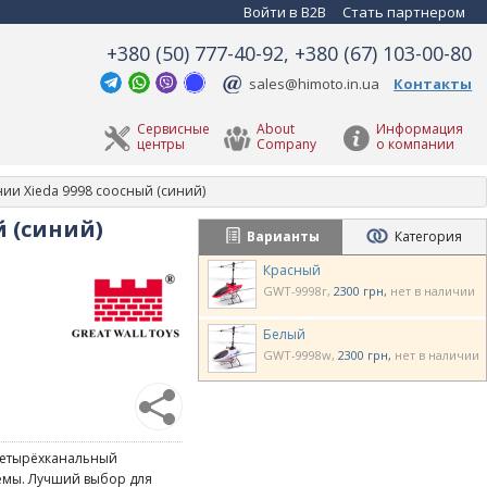
Войти в B2B
Стать партнером
+380 (50) 777-40-92, +380 (67) 103-00-80
sales@himoto.in.ua
Контакты
Сервисные
About
Информация
центры
Company
о компании
ии Xieda 9998 соосный (синий)
й (синий)
Варианты
Категория
Красный
GWT-9998r
2300 грн
нет в наличии
Белый
GWT-9998w
2300 грн
нет в наличии
 четырёхканальный
емы. Лучший выбор для