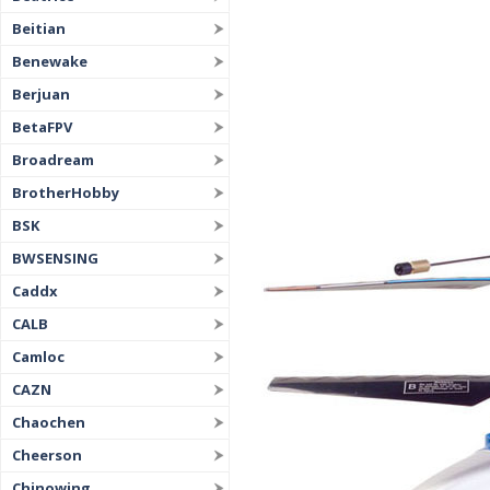
Beitian
Benewake
Berjuan
BetaFPV
Broadream
BrotherHobby
BSK
BWSENSING
Caddx
CALB
Camloc
CAZN
Chaochen
Cheerson
Chinowing