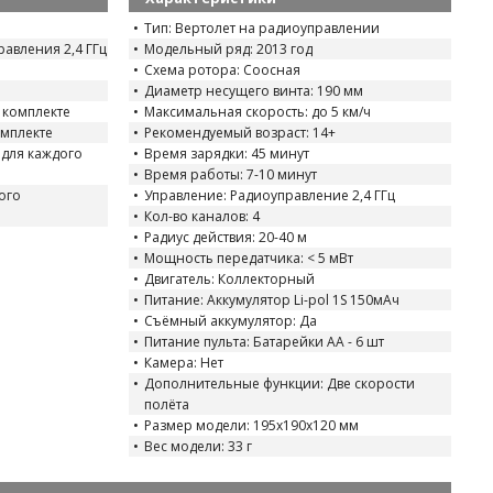
Тип: Вертолет на радиоуправлении
авления 2,4 ГГц
Модельный ряд: 2013 год
Схема ротора: Соосная
Диаметр несущего винта: 190 мм
 комплекте
Максимальная скорость: до 5 км/ч
омплекте
Рекомендуемый возраст: 14+
для каждого
Время зарядки: 45 минут
Время работы: 7-10 минут
ого
Управление: Радиоуправление 2,4 ГГц
Кол-во каналов: 4
Радиус действия: 20-40 м
Мощность передатчика: < 5 мВт
Двигатель: Коллекторный
Питание: Аккумулятор Li-pol 1S 150мАч
Съёмный аккумулятор: Да
Питание пульта: Батарейки АА - 6 шт
Камера: Нет
Дополнительные функции: Две скорости
полёта
Размер модели: 195х190х120 мм
Вес модели: 33 г