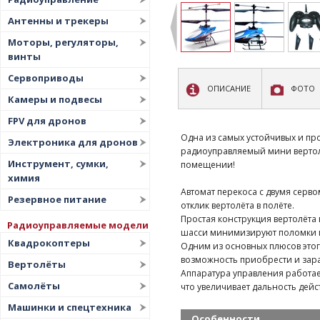
Антенны и трекеры
Моторы, регуляторы,
винты
Сервоприводы
ОПИСАНИЕ
ФОТО
Камеры и подвесы
FPV для дронов
Одна из самых устойчивых и пр
Электроника для дронов
радиоуправляемый мини вертол
Инструмент, сумки,
помещении!
химия
Автомат перекоса с двумя сер
Резервное питание
отклик вертолёта в полёте.
Простая конструкция вертолёта 
Радиоуправляемые модели
шасси минимизируют поломки 
Квадрокоптеры
Одним из основных плюсов этог
возможность приобрести и зара
Вертолёты
Аппаратура управления работае
Самолёты
что увеличивает дальность дей
Машинки и спецтехника
Особенности