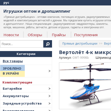
рус
Игрушки оптом и дропшиппинг
«Прямые дистрибьюции» - оптовая компания, поставщик игрушек, радиоуправляемых
моделей и комплектующих запчастей к дронам. Мы предлагаем купить игрушки опто
и дропшиппинг. Наша специализация - радиоуправление: квадрокоптеры, самолеты,
катера, машинки, роботы, запчасти, детские игрушки, гаджеты и электроника опт.
Новости
Обзоры
Прайсы
Поступления
Прямые дистрибьюции
Вер
Вертолёт 4-к микр
Категории
Артикул:
GWT-9998b
Штрихкод
Все товары
ЗРОБЛЕНО
В УКРАЇНІ
Комплектующие
Батарейки
Аккумуляторы
Зарядные устройства
Радиоуправление