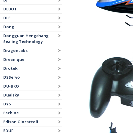
DJI
DLBOT
DLE
Dong
Dongguan Hengchang
Sealing Technology
DragonLabs
Dreanique
Drotek
DSServo
DU-BRO
Dualsky
DYS
Eachine
Edison Giocattoli
EDUP