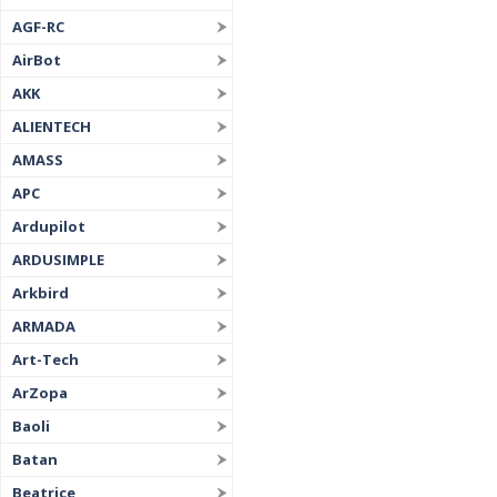
AGF-RC
AirBot
AKK
ALIENTECH
AMASS
APC
Ardupilot
ARDUSIMPLE
Arkbird
ARMADA
Art-Tech
ArZopa
Baoli
Batan
Beatrice