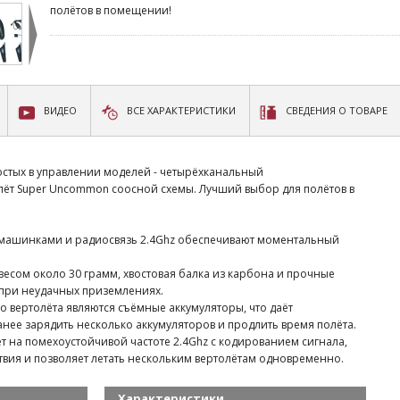
полётов в помещении!
ВИДЕО
ВСЕ ХАРАКТЕРИСТИКИ
СВЕДЕНИЯ О ТОВАРЕ
остых в управлении моделей - четырёхканальный
ёт Super Uncommon соосной схемы. Лучший выбор для полётов в
вомашинками и радиосвязь 2.4Ghz обеспечивают моментальный
весом около 30 грамм, хвостовая балка из карбона и прочные
при неудачных приземлениях.
о вертолёта являются съёмные аккумуляторы, что даёт
нее зарядить несколько аккумуляторов и продлить время полёта.
т на помехоустойчивой частоте 2.4Ghz с кодированием сигнала,
ствия и позволяет летать нескольким вертолётам одновременно.
Характеристики