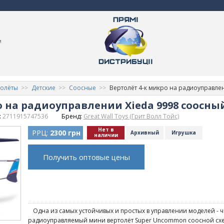
м
толёты
Детские
Соосные
Вертолёт 4-к микро на радиоуправлен
о на радиоуправлении Xieda 9998 соосны
:
2711915747536
Бренд:
Great Wall Toys (Грит Волл Тойс)
Нет в
РРЦ:
2300 грн
Архивный
Игрушка
наличии
Получить оптовые цены
Одна из самых устойчивых и простых в управлении моделей -
радиоуправляемый мини вертолёт Super Uncommon соосной сх