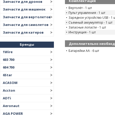
Комплектация
Запчасти для дронов
Вертолёт - 1 шт
Запчасти для машинок
Пульт управления - 1 шт
Запчасти для вертолетов
Зарядное устройство USB - 1 
Съемный аккумулятор - 1 шт
Запчасти для самолетов
Запасные лопасти - 1 шт
Инструкция - 1 шт
Запчасти для катеров
Дополнительно необхо
Бренды
Батарейки АА - 6 шт
1Wire
603 700
604 700
6Star
ACASOM
Accton
ADTi
Aeronaut
AGA POWER