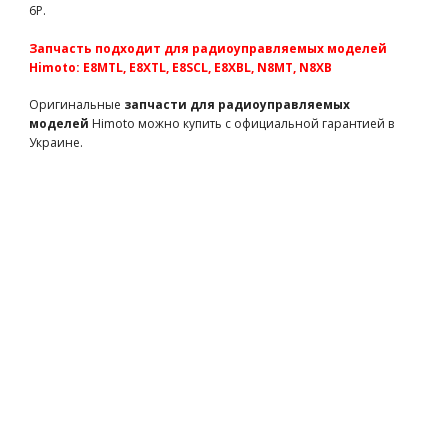
6P.
Team Magic E6 Alum. Pivot Ball Mount 4p
Запчасть подходит для радиоуправляемых моделей
TM505236
790 грн
есть в наличии
Himoto: E8MTL, E8XTL, E8SCL, E8XBL, N8MT, N8XB
Team Magic B8 ST Steel 4x68.8mm Hinge Pin 2p
Оригинальные
запчасти для радиоуправляемых
TM560130
430 грн
есть в наличии
моделей
Himoto можно купить с официальной гарантией в
Украине.