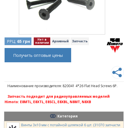
Нет в
РРЦ:
65 грн
Архивный
Запчасть
наличии
Получить оптовые цены
Наименование производителя: 820041 4*26 Flat Head Screws 6P.
Запчасть подходит для радиоуправляемых моделей
Himoto: E8MTL, E8XTL, E8SCL, E8XBL, N8MT, N8XB
Категория
Винты 3х10 мм с потайной шляпкой 6 шт. (31070 запчасти