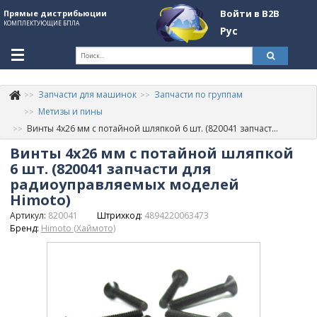
Войти в B2B
Прямые дистрибьюции
КОМПЛЕКТУЮЩИЕ БПЛА
Рус
Ук
Запчасти для машинок
Запчасти по группам
К
+380507774092
Метизы и пины
Винты 4х26 мм с потайной шляпкой 6 шт. (820041 запчасти для радиоуправляемых моделей Himoto)
Информация о компании
Винты 4х26 мм с потайной шляпкой
About Company
6 шт. (820041 запчасти для
радиоуправляемых моделей
Обзоры
Himoto)
Артикул:
820041
Штрихкод:
4894220063473
Категории
Бренд:
Himoto (Хаймото)
Бренды
Войти в B2B
Стать партнером