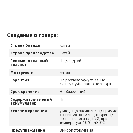
Сведения о товаре:
Страна бренда
Китай
Страна производства
Китай
Рекомендованный
Не для дітей
возраст
Материалы
метал
Гарантия
Не розповсюджується. Не
експлуатуйте, якщо не згодні.
Срок хранения
Необмежений
Содержит литиевый
Ні
аккумулятор
Условия хранения
у місці, що захищене від прямих
сонячних променів; подалі від
вогню, вологи та дітей; при
температурі -10°C - +30°C.
Предупреждение
Використовуйте за