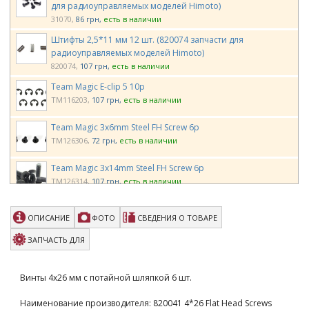
для радиоуправляемых моделей Himoto)
31070
86 грн
есть в наличии
Штифты 2,5*11 мм 12 шт. (820074 запчасти для
радиоуправляемых моделей Himoto)
820074
107 грн
есть в наличии
Team Magic E-clip 5 10p
TM116203
107 грн
есть в наличии
Team Magic 3x6mm Steel FH Screw 6p
TM126306
72 грн
есть в наличии
Team Magic 3x14mm Steel FH Screw 6p
TM126314
107 грн
есть в наличии
Team Magic 3x20mm Set Screw 6p
ОПИСАНИЕ
ФОТО
СВЕДЕНИЯ О ТОВАРЕ
TM126320S
120 грн
есть в наличии
ЗАПЧАСТЬ ДЛЯ
Team Magic 3x25mm Cap Screw 6p
TM126325C
107 грн
есть в наличии
Винты 4х26 мм с потайной шляпкой 6 шт.
Team Magic E6 Upper Arm Hinge Pin 4x48mm 2p
Наименование производителя: 820041 4*26 Flat Head Screws
TM505130
245 грн
есть в наличии