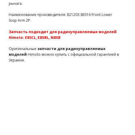
820078
650 грн
есть в наличии
рычага.
Рычаг подвески задний нижний для машинки на
Наименование производителя: 821203 8E016 Front Lower
радиоуправлении E8SCL, E8XBL, N8XB (821202 запчасти
Susp Arm 2P.
Himoto)
821202
390 грн
есть в наличии
Запчасть подходит для радиоуправляемых моделей
Полуоси алюминиевые для машинки на радиоуправлении
Himoto: E8SCL, E8XBL, N8XB
E8SCL, E8XBL, N8XB (M813 запчасти Himoto)
Оригинальные
запчасти для радиоуправляемых
M813
610 грн
есть в наличии
моделей
Himoto можно купить с официальной гарантией в
Приёмник MT-301RX влагозащищённый (MT-301RX
Украине.
запчасти для радиоуправляемых моделей Himoto)
MT-301RX
910 грн
есть в наличии