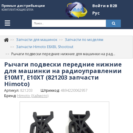
Войти в B2B
Прямые дистрибьюции
КОМПЛЕКТУЮЩИЕ БПЛА
Рус
Ук
Запчасти для машинок
Запчасти по моделям
К
+380507774092
Запчасти Himoto E8XBL Shootout
Рычаги подвески передние нижние для машинки на радиоуправлении E10MT, E10XT (821203 запчасти Himoto)
Информация о компании
Рычаги подвески передние нижние
About Company
для машинки на радиоуправлении
E10MT, E10XT (821203 запчасти
Обзоры
Himoto)
Артикул:
821203
Штрихкод:
4894220062957
Категории
Бренд:
Himoto (Хаймото)
Бренды
Войти в B2B
Стать партнером