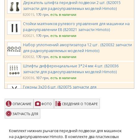
Держатель штифта передней подвески 2 шт. (820015
запчасти для радиоуправляемых моделей Himoto)
820015
170 грн
есть в наличии
Стойки маятников рулевого управления для машинки на
радиоуправлении E8 (820021 запчасти Himoto)
820021
170 грн
есть в наличии
Набор уплотнений амортизатора 12 шт . (820032 запчасти
для радиоуправляемых моделей Himoto)
820032
170 грн
есть в наличии
Штифты дифференциальные 3*24 мм 4 шт. (820036
запчасти для радиоуправляемых моделей Himoto)
820036
107 грн
есть в наличии
Гужоны 3х20 6 шт. (820075 запчасти для
радиоуправляемых моделей Himoto)
820075
129 грн
есть в наличии
ОПИСАНИЕ
ФОТО
СВЕДЕНИЯ О ТОВАРЕ
Радиобокс (820076 запчасти для радиоуправляемых
моделей Himoto)
ЗАПЧАСТЬ ДЛЯ
820076
350 грн
есть в наличии
Крепление заднего центрального дифференциала
Комплект нижних рычагов передней подвески для машинок
(820078 запчасти для радиоуправляемых моделей Himoto)
на радиоуправлении Himoto. В комплекте два пластиковых