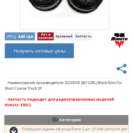
Нет в
РРЦ:
440 грн
Архивный
Запчасть
наличии
Получить оптовые цены
Наименование производителя: 822001B (8E132BL) Black Rims For
Short Course Truck 2P.
Запчасть подходит для радиоуправляемых моделей
Himoto: E8SCL
Категория
Покрышки задние оф-роад багги 2 шт. (31308 запчасти для