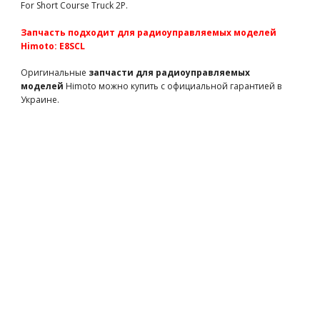
For Short Course Truck 2P.
TM503390
820 грн
есть в наличии
Team Magic E6-3 Mounted Tire 7.1" Size - New 5 spokes wheel
Запчасть подходит для радиоуправляемых моделей
2p
Himoto: E8SCL
TM505252BK
3750 грн
есть в наличии
Оригинальные
запчасти для радиоуправляемых
Team Magic E5 Mounted Tire 2p
моделей
Himoto можно купить с официальной гарантией в
TM510136
2300 грн
есть в наличии
Украине.
Team Magic B8 Pre-mounted Tires 6 Spokes Black 2p
TM561495BK
1390 грн
есть в наличии