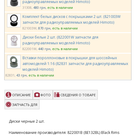
радиоуправляемых моделей Himoto)
31308
480 грн
есть в наличии
Комплект белых дисков с покрышками 2 шт. (821003W
запчасти для радиоуправляемых моделей Himoto)
821003W
870 грн
есть в наличии
Диски белые 2 шт. (822001W запчасти для
радиоуправляемых моделей Himoto)
822001W
440 грн
есть в наличии
Вставки пороллоновые в покрышки для шоссейных
автомоделей 1:16 (82831 запчасти для радиоуправляемых
моделей Himoto)
82831
43 грн
есть в наличии
Диски колесные алюминиевые для машинки на
радиоуправлении E18MT, E18XT, E18XB, E18SC (M616
ОПИСАНИЕ
ФОТО
СВЕДЕНИЯ О ТОВАРЕ
запчасти Himoto)
M616
1210 грн
есть в наличии
ЗАПЧАСТЬ ДЛЯ
Team Magic E4 Drift Car Wheel 5 Spoke Silver 4p
TM503315S
490 грн
есть в наличии
Диски черные 2 шт.
Team Magic E4D Mounted Drift Tire 45 Degree 5 Spoke
Наименование производителя: 822001B (8E132BL) Black Rims
Orange 4p