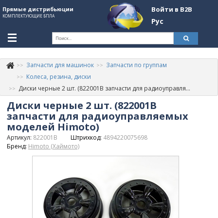
Войти в B2B
Прямые дистрибьюции
КОМПЛЕКТУЮЩИЕ БПЛА
Рус
Ук
Запчасти для машинок
Запчасти по группам
К
+380507774092
Колеса, резина, диски
Диски черные 2 шт. (822001B запчасти для радиоуправляемых моделей Himoto)
Информация о компании
Диски черные 2 шт. (822001B
About Company
запчасти для радиоуправляемых
моделей Himoto)
Обзоры
Артикул:
822001B
Штрихкод:
4894220075698
Бренд:
Himoto (Хаймото)
Категории
Бренды
Войти в B2B
Стать партнером