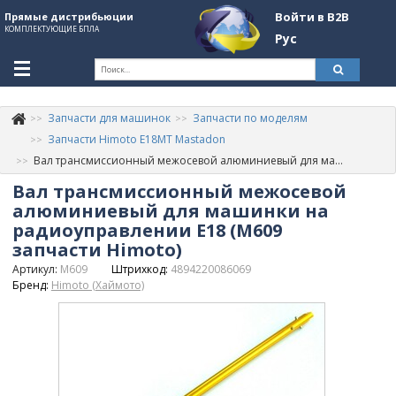
Войти в B2B
Прямые дистрибьюции
КОМПЛЕКТУЮЩИЕ БПЛА
Рус
Ук
Запчасти для машинок
Запчасти по моделям
К
+380507774092
Запчасти Himoto E18MT Mastadon
Вал трансмиссионный межосевой алюминиевый для машинки на радиоуправлении E18 (M609 запчасти Himoto)
Информация о компании
Вал трансмиссионный межосевой
About Company
алюминиевый для машинки на
радиоуправлении E18 (M609
Обзоры
запчасти Himoto)
Артикул:
M609
Штрихкод:
4894220086069
Категории
Бренд:
Himoto (Хаймото)
Бренды
Войти в B2B
Стать партнером