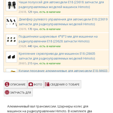
Чаши полуосей для автомодели E18 (23618 запчасти для
радиоуправляемых моделей машинок Himoto)
23618
129 грн
есть в наличии
Демпфер рулевого управления для автомодели E18 (23619
запчасти для радиоуправляемых моделей Himoto)
23619
170 грн
есть в наличии
Подшипники шариковые 4*8*3 мм для машинки на
радиоуправлении E18 (23628 запчасти Himoto)
23628
440 грн
есть в наличии
Крепление сервопривода для машинок E18 (28605
запчасти для радиоуправляемых моделей Himoto)
28605
215 грн
есть в наличии
Кулаки передние алюминиевые для автомодели E18 (M603
запчасти для радиоуправляемых моделей Himoto)
M603
950 грн
есть в наличии
ОПИСАНИЕ
ФОТО
СВЕДЕНИЯ О ТОВАРЕ
Хабы передних кулаков алюминиевые для машинки на
радиоуправлении E18 (M605 запчасти Himoto)
ЗАПЧАСТЬ ДЛЯ
M605
950 грн
есть в наличии
Сервосейвер алюминиевый для автомодели E18 (M611
Алюминиевый вал трансмиссии. Шарниры колес для
запчасти для радиоуправляемых моделей Himoto)
машинок на радиоуправлении Himoto. В комплекте два