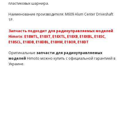
M611
780 грн
есть в наличии
пластиковых шарнира.
Крепление сервопривода алюминиевое для машинки на
Наименование производителя: M609 Alum Center Driveshaft
радиоуправлении E18 (M612 запчасти Himoto)
1P.
M612
310 грн
есть в наличии
Крышка батарейного отсека из углеволокна (M615
Запчасть подходит для радиоуправляемых моделей
запчасти для радиоуправляемых моделей Himoto)
Himoto: E18MTL, E18XT, E18XTL, E18XB, E18XBL, E18SC,
M615
610 грн
есть в наличии
E18SCL, E18DB, E18DBL, E18HM, E18OR, E18DT
Диски колесные алюминиевые для машинки на
Оригинальные
запчасти для радиоуправляемых
радиоуправлении E18MT, E18XT, E18XB, E18SC (M616
моделей
Himoto можно купить с официальной гарантией в
запчасти Himoto)
Украине.
M616
1210 грн
есть в наличии