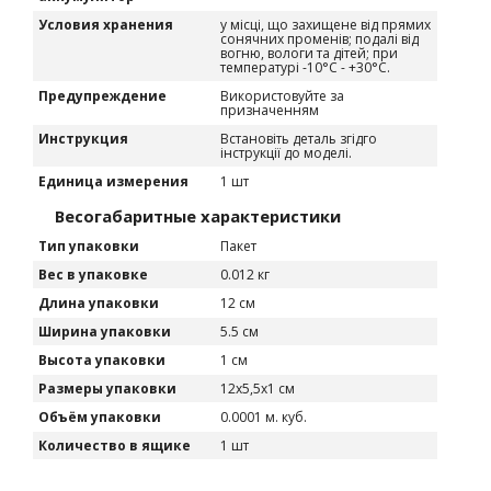
Условия хранения
у місці, що захищене від прямих
сонячних променів; подалі від
вогню, вологи та дітей; при
температурі -10°C - +30°C.
Предупреждение
Використовуйте за
призначенням
Инструкция
Встановіть деталь згідго
інструкції до моделі.
Единица измерения
1 шт
Весогабаритные характеристики
Тип упаковки
Пакет
Вес в упаковке
0.012 кг
Длина упаковки
12 см
Ширина упаковки
5.5 см
Высота упаковки
1 см
Размеры упаковки
12х5,5х1 см
Объём упаковки
0.0001 м. куб.
Количество в ящике
1 шт