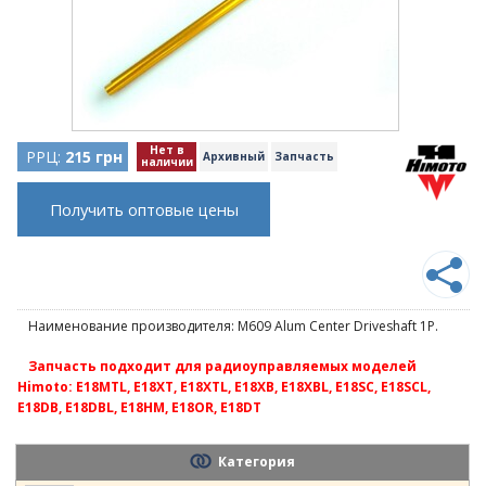
Нет в
РРЦ:
215 грн
Архивный
Запчасть
наличии
Получить оптовые цены
Наименование производителя: M609 Alum Center Driveshaft 1P.
Запчасть подходит для радиоуправляемых моделей
Himoto: E18MTL, E18XT, E18XTL, E18XB, E18XBL, E18SC, E18SCL,
E18DB, E18DBL, E18HM, E18OR, E18DT
Категория