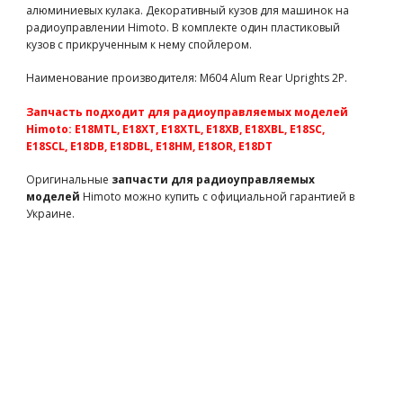
радиоуправляемых моделей Himoto)
алюминиевых кулака. Декоративный кузов для машинок на
28676
86 грн
есть в наличии
радиоуправлении Himoto. В комплекте один пластиковый
кузов с прикрученным к нему спойлером.
Регулятор скорости коллекторный с приемником и
сервоприводом 3в1 (HTX-243RES запчасти для
Наименование производителя: M604 Alum Rear Uprights 2P.
радиоуправляемых моделей Himoto)
HTX-243RES
1550 грн
есть в наличии
Запчасть подходит для радиоуправляемых моделей
Кулаки передние алюминиевые для автомодели E18 (M603
Himoto: E18MTL, E18XT, E18XTL, E18XB, E18XBL, E18SC,
запчасти для радиоуправляемых моделей Himoto)
E18SCL, E18DB, E18DBL, E18HM, E18OR, E18DT
M603
950 грн
есть в наличии
Оригинальные
запчасти для радиоуправляемых
Крышка батарейного отсека из углеволокна (M615
моделей
Himoto можно купить с официальной гарантией в
запчасти для радиоуправляемых моделей Himoto)
Украине.
M615
610 грн
есть в наличии