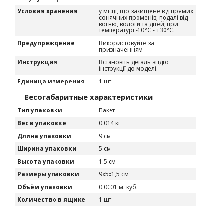
Условия хранения
у місці, що захищене від прямих
сонячних променів; подалі від
вогню, вологи та дітей; при
температурі -10°C - +30°C.
Предупреждение
Використовуйте за
призначенням
Инструкция
Встановіть деталь згідго
інструкції до моделі.
Единица измерения
1 шт
Весогабаритные характеристики
Тип упаковки
Пакет
Вес в упаковке
0.014 кг
Длина упаковки
9 см
Ширина упаковки
5 см
Высота упаковки
1.5 см
Размеры упаковки
9х5х1,5 см
Объём упаковки
0.0001 м. куб.
Количество в ящике
1 шт