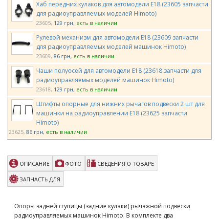
Хаб передних кулаков для автомодели E18 (23605 запчасти
для радиоуправляемых моделей Himoto)
23605
129 грн
есть в наличии
Рулевой механизм для автомодели E18 (23609 запчасти
для радиоуправляемых моделей машинок Himoto)
23609
86 грн
есть в наличии
Чаши полуосей для автомодели E18 (23618 запчасти для
радиоуправляемых моделей машинок Himoto)
23618
129 грн
есть в наличии
Штифты опорные для нижних рычагов подвески 2 шт для
машинки на радиоуправлении E18 (23625 запчасти
Himoto)
23625
86 грн
есть в наличии
Винты 3х6 мм с потайной шляпкой 6 шт. (23637 запчасти
для радиоуправляемых моделей Himoto)
ОПИСАНИЕ
ФОТО
СВЕДЕНИЯ О ТОВАРЕ
23637
86 грн
есть в наличии
Крепление сервопривода для машинок E18 (28605
ЗАПЧАСТЬ ДЛЯ
запчасти для радиоуправляемых моделей Himoto)
28605
215 грн
есть в наличии
Опоры задней ступицы (задние кулаки) рычажной подвески
Шимы 2,6*6*0,5 6 шт. (28676 запчасти для
радиоуправляемых машинок Himoto. В комплекте два