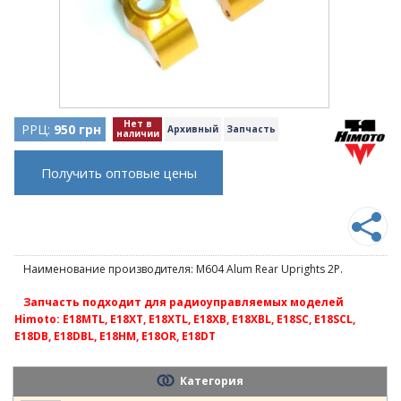
Нет в
РРЦ:
950 грн
Архивный
Запчасть
наличии
Получить оптовые цены
Наименование производителя: M604 Alum Rear Uprights 2P.
Запчасть подходит для радиоуправляемых моделей
Himoto: E18MTL, E18XT, E18XTL, E18XB, E18XBL, E18SC, E18SCL,
E18DB, E18DBL, E18HM, E18OR, E18DT
Категория