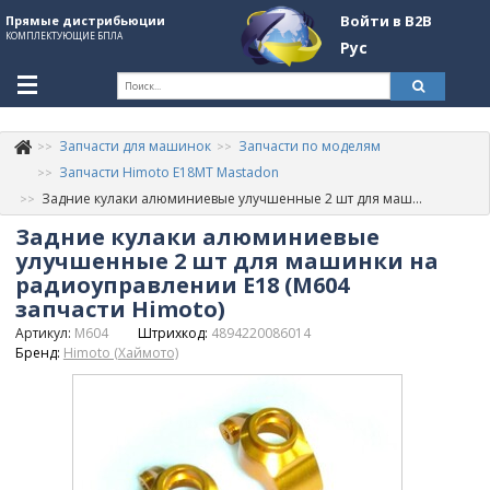
Войти в B2B
Прямые дистрибьюции
КОМПЛЕКТУЮЩИЕ БПЛА
Рус
Ук
Запчасти для машинок
Запчасти по моделям
К
+380507774092
Запчасти Himoto E18MT Mastadon
Задние кулаки алюминиевые улучшенные 2 шт для машинки на радиоуправлении E18 (M604 запчасти Himoto)
Информация о компании
Задние кулаки алюминиевые
About Company
улучшенные 2 шт для машинки на
радиоуправлении E18 (M604
Обзоры
запчасти Himoto)
Артикул:
M604
Штрихкод:
4894220086014
Категории
Бренд:
Himoto (Хаймото)
Бренды
Войти в B2B
Стать партнером