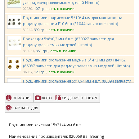
для радиоуправляемых моделей Himoto)
02080
107 грн
есть в наличии
Подшипники шариковые 5*10*4 мм для машинки на
радиоуправлении E10 6шт (31044 запчасти Himoto)
31044
390 грн
есть в наличии
Прокладки 5х8х0,3 мм 6 шт. (830027 запчасти для
радиоуправляемых моделей Himoto)
830027
350 грн
есть в наличии
Подшипники скольжения медные 8*4*3 мм для HI4182
(86087 запчасти для радиоуправляемых моделей Himoto)
86087
129 грн
есть в наличии
Подшипники скольжения 5х10х4 мм 4 шт. (86094 запчасти
для радиоуправляемых моделей Himoto)
86094
86 грн
есть в наличии
ОПИСАНИЕ
ФОТО
СВЕДЕНИЯ О ТОВАРЕ
Подшипник 7 мм для двигателя нитро GO .21 .28 (B-607
запчасти для радиоуправляемых моделей Himoto)
ЗАПЧАСТЬ ДЛЯ
B-607
270 грн
есть в наличии
Подшипник 14x25,4 мм для двигателя нитро GO .21 .28 (B-
Подшипники качения 15х21х4 мм 6 шт.
AY14B запчасти для радиоуправляемых моделей Himoto)
B-AY14B
1300 грн
есть в наличии
Наименование производителя: 820069 Ball Bearing