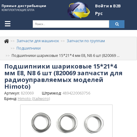
Войти в B2B
Прямые дистрибьюции
КОМПЛЕКТУЮЩИЕ БПЛА
Рус
Ук
Запчасти для машинок
Запчасти по группам
К
+380507774092
Подшипники
Подшипники шариковые 15*21*4 мм E8, N8 6 шт (820069 запчасти для радиоуправляемых моделей Himoto)
Информация о компании
Подшипники шариковые 15*21*4
About Company
мм E8, N8 6 шт (820069 запчасти для
радиоуправляемых моделей
Обзоры
Himoto)
Артикул:
820069
Штрихкод:
4894220063756
Категории
Бренд:
Himoto (Хаймото)
Бренды
Войти в B2B
Стать партнером