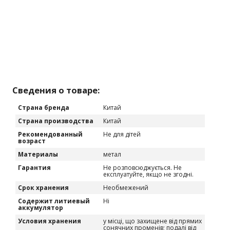
Сведения о товаре:
Страна бренда
Китай
Страна производства
Китай
Рекомендованный
Не для дітей
возраст
Материалы
метал
Гарантия
Не розповсюджується. Не
експлуатуйте, якщо не згодні.
Срок хранения
Необмежений
Содержит литиевый
Ні
аккумулятор
Условия хранения
у місці, що захищене від прямих
сонячних променів; подалі від