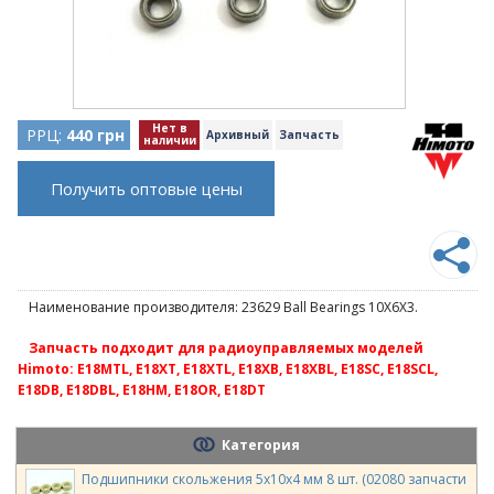
Нет в
РРЦ:
440 грн
Архивный
Запчасть
наличии
Получить оптовые цены
Наименование производителя: 23629 Ball Bearings 10X6X3.
Запчасть подходит для радиоуправляемых моделей
Himoto: E18MTL, E18XT, E18XTL, E18XB, E18XBL, E18SC, E18SCL,
E18DB, E18DBL, E18HM, E18OR, E18DT
Категория
Подшипники скольжения 5х10х4 мм 8 шт. (02080 запчасти