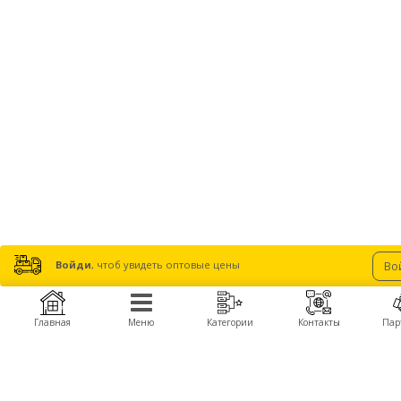
Войди
, чтоб увидеть оптовые цены
Во
Главная
Меню
Категории
Контакты
Пар