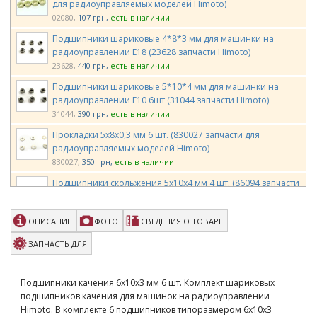
для радиоуправляемых моделей Himoto)
02080
107 грн
есть в наличии
Подшипники шариковые 4*8*3 мм для машинки на
радиоуправлении E18 (23628 запчасти Himoto)
23628
440 грн
есть в наличии
Подшипники шариковые 5*10*4 мм для машинки на
радиоуправлении E10 6шт (31044 запчасти Himoto)
31044
390 грн
есть в наличии
Прокладки 5х8х0,3 мм 6 шт. (830027 запчасти для
радиоуправляемых моделей Himoto)
830027
350 грн
есть в наличии
Подшипники скольжения 5х10х4 мм 4 шт. (86094 запчасти
для радиоуправляемых моделей Himoto)
86094
86 грн
есть в наличии
ОПИСАНИЕ
ФОТО
СВЕДЕНИЯ О ТОВАРЕ
Подшипник 7 мм для двигателя нитро GO .21 .28 (B-607
запчасти для радиоуправляемых моделей Himoto)
ЗАПЧАСТЬ ДЛЯ
B-607
270 грн
есть в наличии
Подшипник 14x25,4 мм для двигателя нитро GO .21 .28 (B-
Подшипники качения 6х10х3 мм 6 шт. Комплект шариковых
AY14B запчасти для радиоуправляемых моделей Himoto)
подшипников качения для машинок на радиоуправлении
B-AY14B
1300 грн
есть в наличии
Himoto. В комплекте 6 подшипников типоразмером 6х10х3