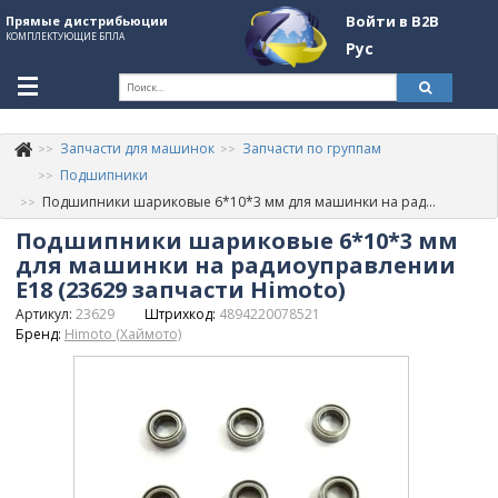
Войти в B2B
Прямые дистрибьюции
КОМПЛЕКТУЮЩИЕ БПЛА
Рус
Ук
Запчасти для машинок
Запчасти по группам
К
+380507774092
Подшипники
Подшипники шариковые 6*10*3 мм для машинки на радиоуправлении E18 (23629 запчасти Himoto)
Информация о компании
Подшипники шариковые 6*10*3 мм
About Company
для машинки на радиоуправлении
E18 (23629 запчасти Himoto)
Обзоры
Артикул:
23629
Штрихкод:
4894220078521
Бренд:
Himoto (Хаймото)
Категории
Бренды
Войти в B2B
Стать партнером