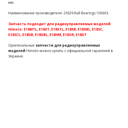
мм.
Втулки LC Racing 1/14 12шт для EMB-1, EMB-SC, EMB-WRC (LC-
6079)
Наименование производителя: 23629 Ball Bearings 10X6X3.
LC-6079
143 грн
есть в наличии
Передний подшипник SH18 для автомодели ДВС (TE1814A
Запчасть подходит для радиоуправляемых моделей
запчасти для радиоуправляемых моделей Himoto)
Himoto: E18MTL, E18XT, E18XTL, E18XB, E18XBL, E18SC,
TE1814A
420 грн
есть в наличии
E18SCL, E18DB, E18DBL, E18HM, E18OR, E18DT
Team Magic 8x14x4mm Bearing 2p
Оригинальные
запчасти для радиоуправляемых
TM150814
165 грн
есть в наличии
моделей
Himoto можно купить с официальной гарантией в
Украине.