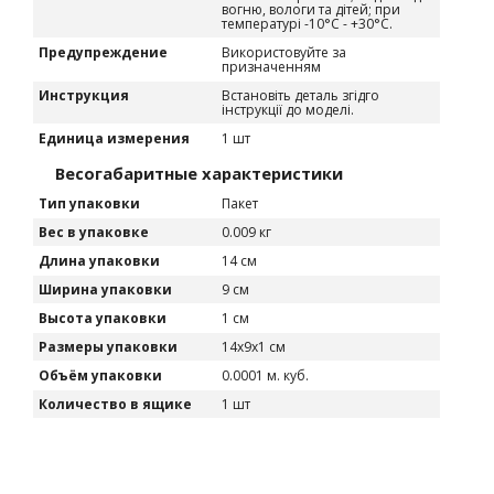
вогню, вологи та дітей; при
температурі -10°C - +30°C.
Предупреждение
Використовуйте за
призначенням
Инструкция
Встановіть деталь згідго
інструкції до моделі.
Единица измерения
1 шт
Весогабаритные характеристики
Тип упаковки
Пакет
Вес в упаковке
0.009 кг
Длина упаковки
14 см
Ширина упаковки
9 см
Высота упаковки
1 см
Размеры упаковки
14х9х1 см
Объём упаковки
0.0001 м. куб.
Количество в ящике
1 шт