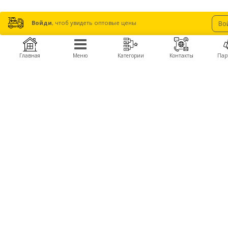
Войди
, чтоб увидеть оптовые цены
Во
Главная
Меню
Категории
Контакты
Пар