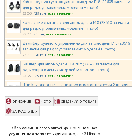
Хаб передних кулаков для автомодели E18 (23605 запчасти
для радиоуправляемых моделей Himoto)
23605
129 грн
есть в наличии
Крепление двигателя для автомодели E18 (23610 запчасти
для радиоуправляемых моделей Himoto)
23610
86 грн
есть в наличии
Демпфер рулевого управления для автомодели E18 (23619
запчасти для радиоуправляемых моделей Himoto)
23619
170 грн
есть в наличии
Бампер для автомодели E18 2шт (23622 запчасти для
радиоуправляемых моделей машинок Himoto)
23622
129 грн
есть в наличии
Штифты опорные для нижних рычагов подвески 2 шт для
машинки на радиоуправлении E18 (23625 запчасти
Himoto)
ОПИСАНИЕ
ФОТО
СВЕДЕНИЯ О ТОВАРЕ
23625
86 грн
есть в наличии
Подшипники шариковые 4*8*3 мм для машинки на
ЗАПЧАСТЬ ДЛЯ
радиоуправлении E18 (23628 запчасти Himoto)
23628
440 грн
есть в наличии
Набор алюминиевого апгрейда. Оригинальная
Винты 3х6 мм с потайной шляпкой 6 шт. (23637 запчасти
улучшенная запчасть
для автомоделей Himoto.