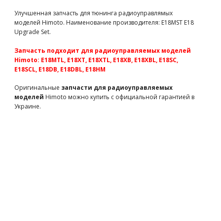
для радиоуправляемых моделей Himoto)
23637
86 грн
есть в наличии
Улучшенная запчасть для тюнинга радиоуправлямых
моделей Himoto. Наименование производителя: E18MST E18
Корпус механизма дифференциала алюминиевый для
Upgrade Set.
машинки на радиоуправлении E18 (M601 запчасти Himoto)
M601
870 грн
есть в наличии
Запчасть подходит для радиоуправляемых моделей
Кулаки передние алюминиевые для автомодели E18 (M603
Himoto: E18MTL, E18XT, E18XTL, E18XB, E18XBL, E18SC,
запчасти для радиоуправляемых моделей Himoto)
E18SCL, E18DB, E18DBL, E18HM
M603
950 грн
есть в наличии
Оригинальные
запчасти для радиоуправляемых
Сервосейвер алюминиевый для автомодели E18 (M611
моделей
Himoto можно купить с официальной гарантией в
запчасти для радиоуправляемых моделей Himoto)
Украине.
M611
780 грн
есть в наличии