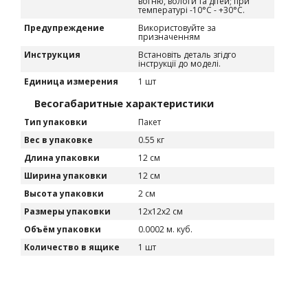
вогню, вологи та дітей; при
температурі -10°C - +30°C.
Предупреждение
Використовуйте за
призначенням
Инструкция
Встановіть деталь згідго
інструкції до моделі.
Единица измерения
1 шт
Весогабаритные характеристики
Тип упаковки
Пакет
Вес в упаковке
0.55 кг
Длина упаковки
12 см
Ширина упаковки
12 см
Высота упаковки
2 см
Размеры упаковки
12х12х2 см
Объём упаковки
0.0002 м. куб.
Количество в ящике
1 шт