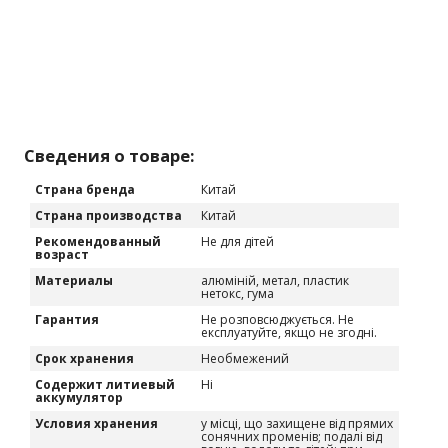
Сведения о товаре:
Страна бренда
Китай
Страна производства
Китай
Рекомендованный
Не для дітей
возраст
Материалы
алюміній, метал, пластик
нетокс, гума
Гарантия
Не розповсюджується. Не
експлуатуйте, якщо не згодні.
Срок хранения
Необмежений
Содержит литиевый
Ні
аккумулятор
Условия хранения
у місці, що захищене від прямих
сонячних променів; подалі від