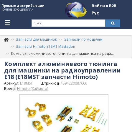
Войти в B2B
Прямые дистрибьюции
КОМПЛЕКТУЮЩИЕ БПЛА
Рус
Ук
Запчасти для машинок
Запчасти по моделям
К
+380507774092
Запчасти Himoto E18MT Mastadon
Комплект алюминиевого тюнинга для машинки на радиоуправлении E18 (E18MST запчасти Himoto)
Информация о компании
Комплект алюминиевого тюнинга
About Company
для машинки на радиоуправлении
E18 (E18MST запчасти Himoto)
Обзоры
Артикул:
E18MST
Штрихкод:
4894220087660
Бренд:
Himoto (Хаймото)
Категории
Бренды
Войти в B2B
Стать партнером