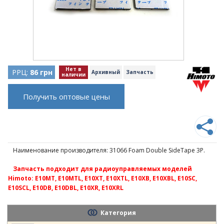
Нет в
РРЦ:
86 грн
Архивный
Запчасть
наличии
Получить оптовые цены
Наименование производителя: 31066 Foam Double SideTape 3P.
Запчасть подходит для радиоуправляемых моделей
Himoto: E10MT, E10MTL, E10XT, E10XTL, E10XB, E10XBL, E10SC,
E10SCL, E10DB, E10DBL, E10XR, E10XRL
Категория