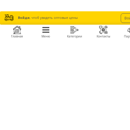
Войди
, чтоб увидеть оптовые цены
Во
Главная
Меню
Категории
Контакты
Пар