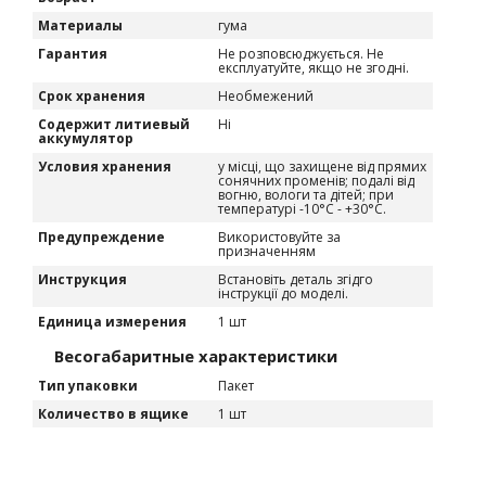
Материалы
гума
Гарантия
Не розповсюджується. Не
експлуатуйте, якщо не згодні.
Срок хранения
Необмежений
Содержит литиевый
Ні
аккумулятор
Условия хранения
у місці, що захищене від прямих
сонячних променів; подалі від
вогню, вологи та дітей; при
температурі -10°C - +30°C.
Предупреждение
Використовуйте за
призначенням
Инструкция
Встановіть деталь згідго
інструкції до моделі.
Единица измерения
1 шт
Весогабаритные характеристики
Тип упаковки
Пакет
Количество в ящике
1 шт