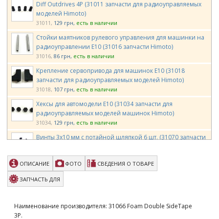
Diff Outdrives 4P (31011 запчасти для радиоуправляемых
моделей Himoto)
31011
129 грн
есть в наличии
Стойки маятников рулевого управления для машинки на
радиоуправлении E10 (31016 запчасти Himoto)
31016
86 грн
есть в наличии
Крепление сервопривода для машинок E10 (31018
запчасти для радиоуправляемых моделей Himoto)
31018
107 грн
есть в наличии
Хексы для автомодели E10 (31034 запчасти для
радиоуправляемых моделей машинок Himoto)
31034
129 грн
есть в наличии
Винты 3х10 мм с потайной шляпкой 6 шт. (31070 запчасти
для радиоуправляемых моделей Himoto)
31070
86 грн
есть в наличии
ОПИСАНИЕ
ФОТО
СВЕДЕНИЯ О ТОВАРЕ
Корка багги прозрачная (31303 запчасти для
радиоуправляемых моделей Himoto)
ЗАПЧАСТЬ ДЛЯ
31303
1650 грн
есть в наличии
Крепление на кузов машинки Багги (31305 запчасти для
Наименование производителя: 31066 Foam Double SideTape
радиоуправляемых моделей Himoto)
3P.