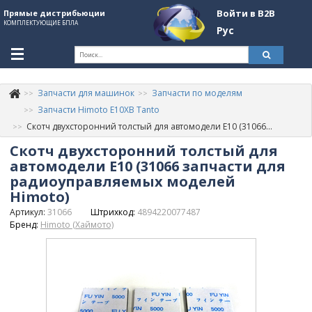
Войти в B2B
Прямые дистрибьюции
КОМПЛЕКТУЮЩИЕ БПЛА
Рус
Ук
Запчасти для машинок
Запчасти по моделям
К
+380507774092
Запчасти Himoto E10XB Tanto
Скотч двухсторонний толстый для автомодели E10 (31066 запчасти для радиоуправляемых моделей Himoto)
Информация о компании
Скотч двухсторонний толстый для
About Company
автомодели E10 (31066 запчасти для
радиоуправляемых моделей
Обзоры
Himoto)
Артикул:
31066
Штрихкод:
4894220077487
Категории
Бренд:
Himoto (Хаймото)
Бренды
Войти в B2B
Стать партнером