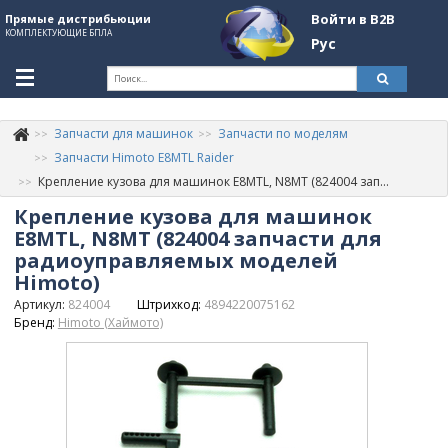
Войти в B2B
Прямые дистрибьюции
КОМПЛЕКТУЮЩИЕ БПЛА
Рус
Ук
Запчасти для машинок
Запчасти по моделям
К
+380507774092
Запчасти Himoto E8MTL Raider
Крепление кузова для машинок E8MTL, N8MT (824004 запчасти для радиоуправляемых моделей Himoto)
Информация о компании
Крепление кузова для машинок
About Company
E8MTL, N8MT (824004 запчасти для
радиоуправляемых моделей
Обзоры
Himoto)
Артикул:
824004
Штрихкод:
4894220075162
Категории
Бренд:
Himoto (Хаймото)
Бренды
Войти в B2B
Стать партнером