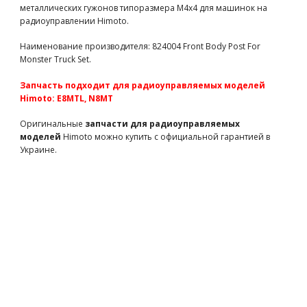
820076
350 грн
есть в наличии
металлических гужонов типоразмера М4х4 для машинок на
радиоуправлении Himoto.
Стойка амортизаторов "бабочка" передняя алюминиевая
для машинки на радиоуправлении E8MTL, E8XTL, N8MT
Наименование производителя: 824004 Front Body Post For
(823409 запчасти Himoto)
Monster Truck Set.
823409
520 грн
есть в наличии
Спур 44T 1.0M пластиковый c деталями слиппера для
Запчасть подходит для радиоуправляемых моделей
машинки на радиоуправлении E8MTL, E8XTL 1шт (823417
Himoto: E8MTL, N8MT
запчасти Himoto)
Оригинальные
запчасти для радиоуправляемых
823417
560 грн
есть в наличии
моделей
Himoto можно купить с официальной гарантией в
Шестеренчатые дифференциала приводные усилены для
Украине.
машинки на радиоуправлении E8, N8MT, N8XB (M820
запчасти Himoto)
M820
1210 грн
есть в наличии