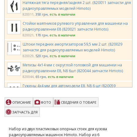
Натяжная тяга передняя/задняя 2 шт. (820011 запчасти для
радиоуправляемых моделей Himoto)
820011
350 грн
есть в наличии
Стойки маятников рулевого управления для машинки на
радиоуправлении E8 (820021 запчасти Himoto)
820021
170 грн
есть в наличии
Штоки передних амортизаторов 59,5 мм 2 шт. (820029
запчасти для радиоуправляемых моделей Himoto)
820029
520 грн
есть в наличии
Метизы 4х14 мм с округлой головкой для машинки на
радиоуправлении E8, N8 6шт (820044 запчасти Himoto)
820044
65 грн
есть в наличии
Гужены 4х4 мм для автомодели E8, N8 6 шт (820059
запчасти для радиоуправляемых моделей Himoto)
820059
86 грн
есть в наличии
ОПИСАНИЕ
ФОТО
СВЕДЕНИЯ О ТОВАРЕ
Гужоны 3х10 6 шт. (820061 запчасти для
радиоуправляемых моделей Himoto)
ЗАПЧАСТЬ ДЛЯ
820061
86 грн
есть в наличии
Радиобокс (820076 запчасти для радиоуправляемых
Набор из двух пластиковых опорных стоек для кузова
моделей Himoto)
радиоуправляемых машинок Himoto. Набор из 6