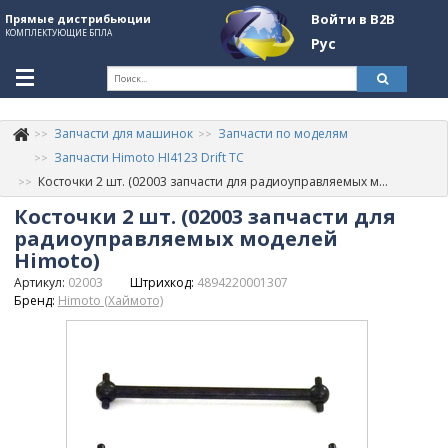
Войти в B2B
Прямые дистрибьюции
КОМПЛЕКТУЮЩИЕ БПЛА
Рус
Ук
Запчасти для машинок
Запчасти по моделям
К
+380507774092
Запчасти Himoto HI4123 Drift TC
Косточки 2 шт. (02003 запчасти для радиоуправляемых моделей Himoto)
Информация о компании
Косточки 2 шт. (02003 запчасти для
About Company
радиоуправляемых моделей
Himoto)
Обзоры
Артикул:
02003
Штрихкод:
4894220001307
Бренд:
Himoto (Хаймото)
Категории
Бренды
Войти в B2B
Стать партнером