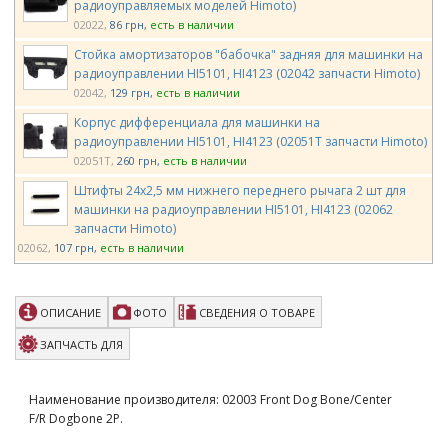
радиоуправляемых моделей Himoto)
02022
86 грн
есть в наличии
Стойка амортизаторов "бабочка" задняя для машинки на
радиоуправлении HI5101, HI4123 (02042 запчасти Himoto)
02042
129 грн
есть в наличии
Корпус дифференциала для машинки на
радиоуправлении HI5101, HI4123 (02051T запчасти Himoto)
02051T
260 грн
есть в наличии
Штифты 24х2,5 мм нижнего переднего рычага 2 шт для
машинки на радиоуправлении HI5101, HI4123 (02062
запчасти Himoto)
02062
107 грн
есть в наличии
Круглый штифт A 2 шт. заднего нижнего рычага (02063
запчасти для радиоуправляемых моделей Himoto)
ОПИСАНИЕ
ФОТО
СВЕДЕНИЯ О ТОВАРЕ
02063
107 грн
есть в наличии
Нижний шарнир рулевого управления (02074 запчасти
ЗАПЧАСТЬ ДЛЯ
для радиоуправляемых моделей Himoto)
02074
86 грн
есть в наличии
Наименование производителя: 02003 Front Dog Bone/Center
Маятник рулевого управления ведомый для машинок
F/R Dogbone 2P.
HI6103, HI5101, HI4123 (02075 запчасти для