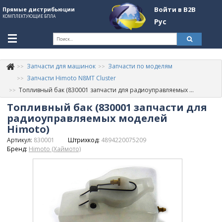
Войти в B2B
Прямые дистрибьюции
КОМПЛЕКТУЮЩИЕ БПЛА
Рус
Ук
Запчасти для машинок
Запчасти по моделям
К
+380507774092
Запчасти Himoto N8MT Cluster
Топливный бак (830001 запчасти для радиоуправляемых моделей Himoto)
Информация о компании
Топливный бак (830001 запчасти для
About Company
радиоуправляемых моделей
Himoto)
Обзоры
Артикул:
830001
Штрихкод:
4894220075209
Бренд:
Himoto (Хаймото)
Категории
Бренды
Войти в B2B
Стать партнером