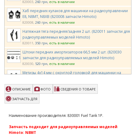
820003
260 грн
есть в наличии
Хаб передних кулаков для машинки на радиоуправлении
E8, N8MT, N8XB (820008 запчасти Himoto)
820008
260 грн
есть в наличии
Натяжная тяга передняя/задняя 2 шт. (820011 запчасти для
радиоуправляемых моделей Himoto)
820011
350 грн
есть в наличии
Штоки передних амортизаторов 66,5 мм 2 шт. (820030
запчасти для радиоуправляемых моделей Himoto)
820030
520 грн
есть в наличии
Метизы 4х14 мм с округлой головкой для машинки на
радиоуправлении E8, N8 6шт (820044 запчасти Himoto)
820044
65 грн
есть в наличии
ОПИСАНИЕ
ФОТО
СВЕДЕНИЯ О ТОВАРЕ
Метизы M3х3 мм для автомодели E8, N8 6шт (820058
запчасти для радиоуправляемых моделей Himoto)
ЗАПЧАСТЬ ДЛЯ
820058
86 грн
есть в наличии
Задний стабилизатор 1 комплект (821210 запчасти для
Наименование производителя: 830001 Fuel Tank 1P.
радиоуправляемых моделей Himoto)
821210
260 грн
есть в наличии
Запчасть подходит для радиоуправляемых моделей
Himoto: N8MT
Полуоси передние для машинки на радиоуправлении